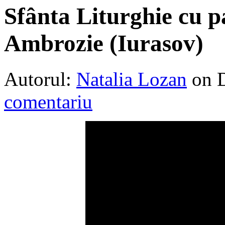
Sfânta Liturghie cu p
Ambrozie (Iurasov)
Autorul:
Natalia Lozan
on 
comentariu