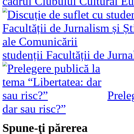
cadrul Clubului Cultural E
studenții Facultății de Jurn
Prele
dar sau risc?”
Spune-ţi părerea