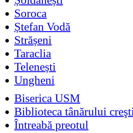
Soroca
Ștefan Vodă
Strășeni
Taraclia
Telenești
Ungheni
Biserica USM
Biblioteca tânărului creşt
Întreabă preotul