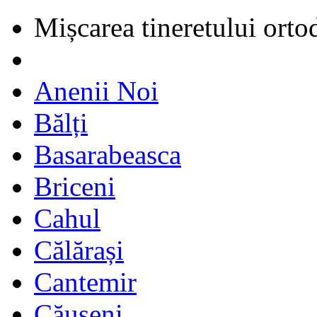
Mișcarea tineretului orto
Anenii Noi
Bălți
Basarabeasca
Briceni
Cahul
Călărași
Cantemir
Căușeni