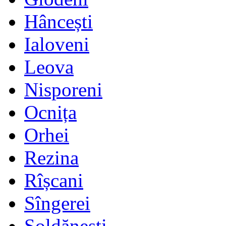
Hâncești
Ialoveni
Leova
Nisporeni
Ocnița
Orhei
Rezina
Rîșcani
Sîngerei
Șoldănești