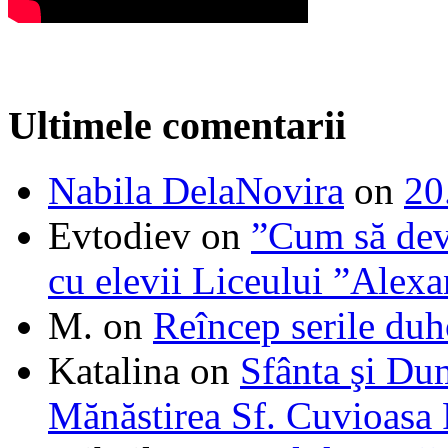
Ultimele comentarii
Nabila DelaNovira
on
20
Evtodiev
on
”Cum să dev
cu elevii Liceului ”Alexa
M.
on
Reîncep serile duh
Katalina
on
Sfânta şi Du
Mănăstirea Sf. Cuvioasa