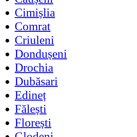
Cimișlia
Comrat
Criuleni
Dondușeni
Drochia
Dubăsari
Edineț
Fălești
Florești
Glodeni