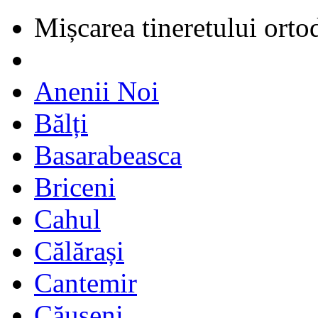
Mișcarea tineretului orto
Anenii Noi
Bălți
Basarabeasca
Briceni
Cahul
Călărași
Cantemir
Căușeni