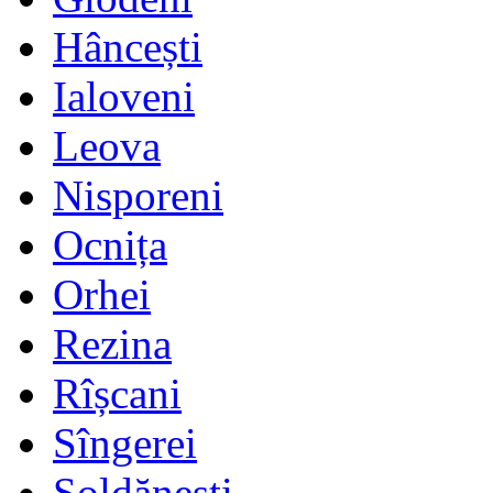
Hâncești
Ialoveni
Leova
Nisporeni
Ocnița
Orhei
Rezina
Rîșcani
Sîngerei
Șoldănești