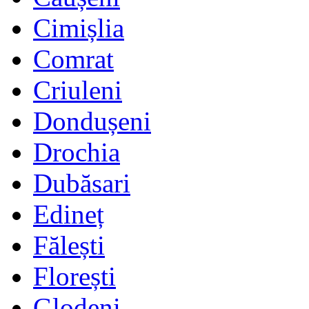
Cimișlia
Comrat
Criuleni
Dondușeni
Drochia
Dubăsari
Edineț
Fălești
Florești
Glodeni