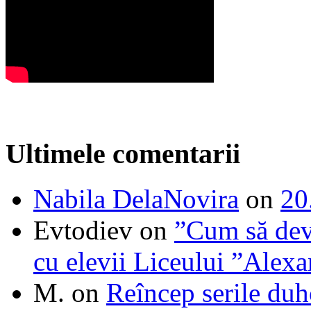
Ultimele comentarii
Nabila DelaNovira
on
20
Evtodiev
on
”Cum să dev
cu elevii Liceului ”Alexa
M.
on
Reîncep serile duh