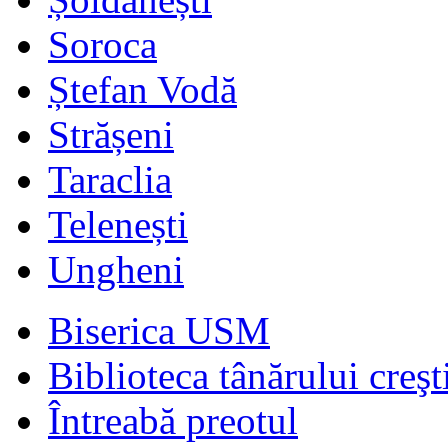
Soroca
Ștefan Vodă
Strășeni
Taraclia
Telenești
Ungheni
Biserica USM
Biblioteca tânărului creşt
Întreabă preotul