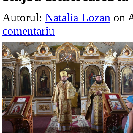
Autorul:
Natalia Lozan
on 
comentariu