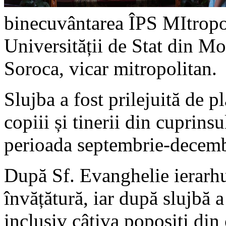
binecuvântarea ÎPS MItropol
Universității de Stat din Mo
Soroca, vicar mitropolitan.
Slujba a fost prilejuită de p
copiii și tinerii din cuprin
perioada septembrie-decemb
După Sf. Evanghelie ierarhu
învățătură, iar după slujbă a
inclusiv câțiva poposiți din 