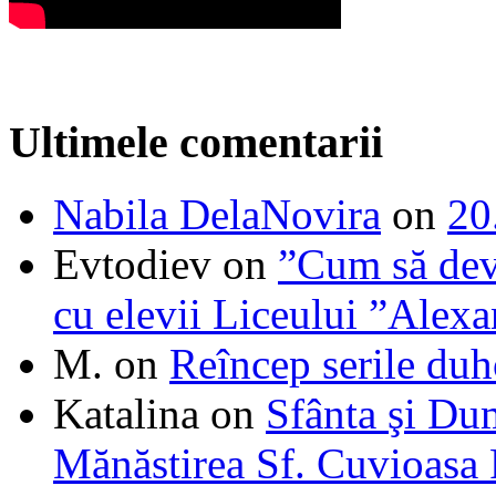
Ultimele comentarii
Nabila DelaNovira
on
20
Evtodiev
on
”Cum să dev
cu elevii Liceului ”Alexa
M.
on
Reîncep serile duh
Katalina
on
Sfânta şi Du
Mănăstirea Sf. Cuvioasa