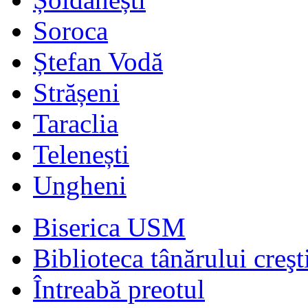
Soroca
Ștefan Vodă
Strășeni
Taraclia
Telenești
Ungheni
Biserica USM
Biblioteca tânărului creşt
Întreabă preotul