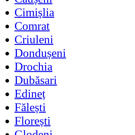
Cimișlia
Comrat
Criuleni
Dondușeni
Drochia
Dubăsari
Edineț
Fălești
Florești
Glodeni