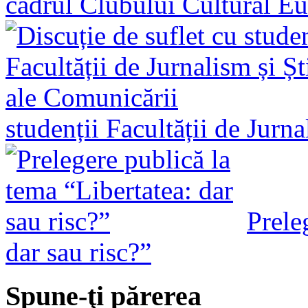
cadrul Clubului Cultural E
studenții Facultății de Jurn
Prele
dar sau risc?”
Spune-ţi părerea