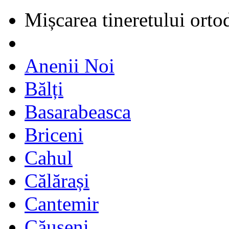
Mișcarea tineretului orto
Anenii Noi
Bălți
Basarabeasca
Briceni
Cahul
Călărași
Cantemir
Căușeni