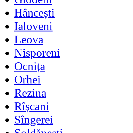
Hâncești
Ialoveni
Leova
Nisporeni
Ocnița
Orhei
Rezina
Rîșcani
Sîngerei
Șoldănești