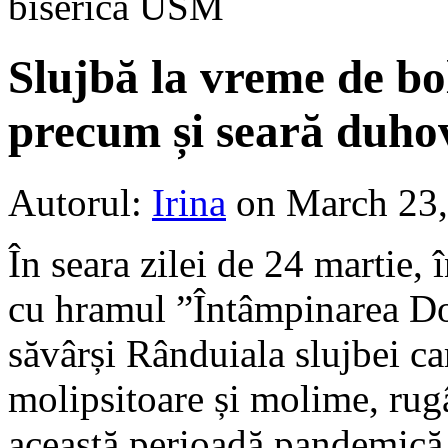
biserica USM
Slujbă la vreme de bo
precum și seară duho
Autorul:
Irina
on March 23
În seara zilei de 24 martie, 
cu hramul ”Întâmpinarea D
săvârși Rânduiala slujbei ca
molipsitoare și molime, rug
această perioadă pandemică