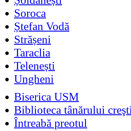
Soroca
Ștefan Vodă
Strășeni
Taraclia
Telenești
Ungheni
Biserica USM
Biblioteca tânărului creşt
Întreabă preotul