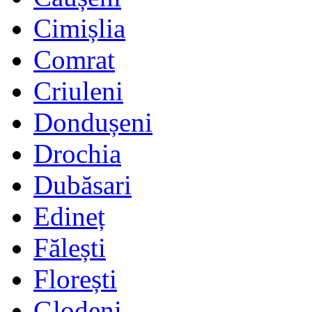
Cimișlia
Comrat
Criuleni
Dondușeni
Drochia
Dubăsari
Edineț
Fălești
Florești
Glodeni