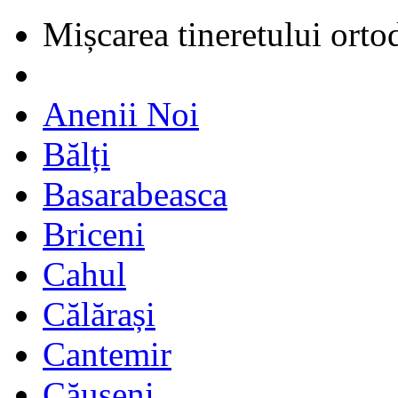
Mișcarea tineretului orto
Anenii Noi
Bălți
Basarabeasca
Briceni
Cahul
Călărași
Cantemir
Căușeni