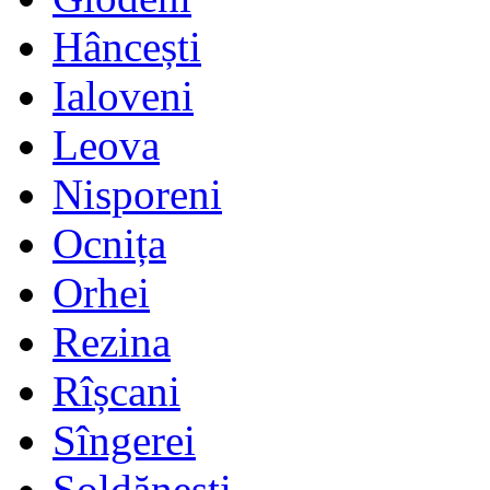
Hâncești
Ialoveni
Leova
Nisporeni
Ocnița
Orhei
Rezina
Rîșcani
Sîngerei
Șoldănești