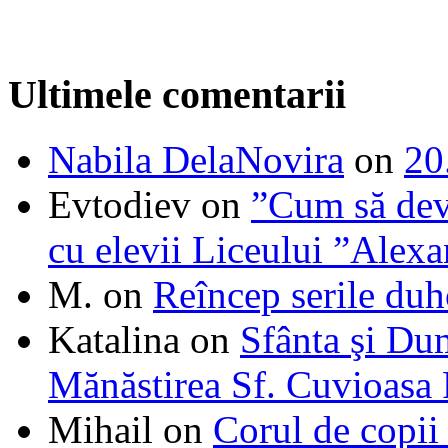
Ultimele comentarii
Nabila DelaNovira
on
20
Evtodiev
on
”Cum să dev
cu elevii Liceului ”Alexa
M.
on
Reîncep serile duh
Katalina
on
Sfânta şi Du
Mănăstirea Sf. Cuvioasa
Mihail
on
Corul de copii