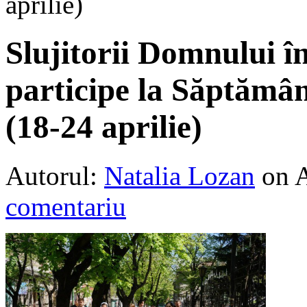
aprilie)
Slujitorii Domnului î
participe la Săptămâ
(18-24 aprilie)
Autorul:
Natalia Lozan
on 
comentariu