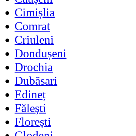
Cimișlia
Comrat
Criuleni
Dondușeni
Drochia
Dubăsari
Edineț
Fălești
Florești
Glodeni