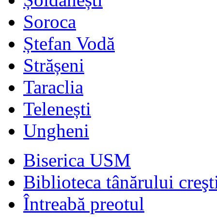
Soroca
Ștefan Vodă
Strășeni
Taraclia
Telenești
Ungheni
Biserica USM
Biblioteca tânărului creşt
Întreabă preotul