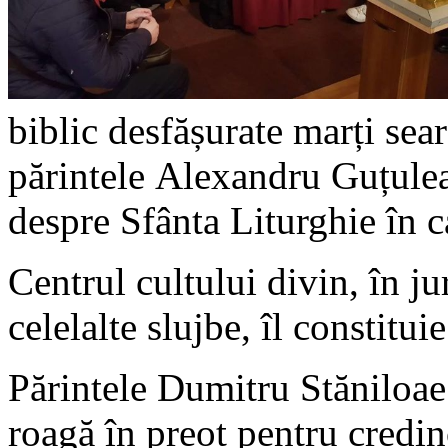
biblic desfășurate marți sea
părintele Alexandru Guțuleac
despre Sfânta Liturghie în c
Centrul cultului divin, în ju
celelalte slujbe, îl constitui
Părintele Dumitru Stăniloae
roagă în preot pentru credin