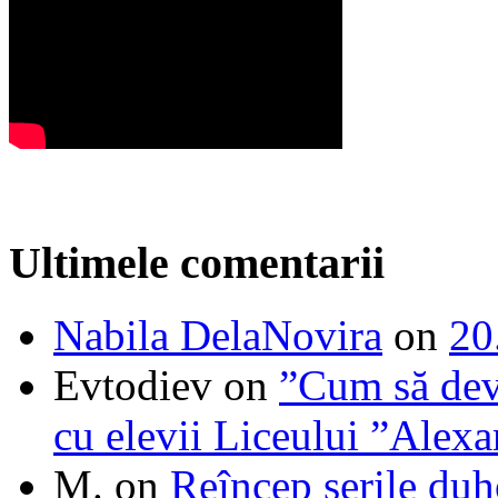
Ultimele comentarii
Nabila DelaNovira
on
20
Evtodiev
on
”Cum să dev
cu elevii Liceului ”Alexa
M.
on
Reîncep serile duh