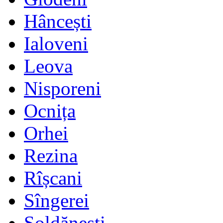
Hâncești
Ialoveni
Leova
Nisporeni
Ocnița
Orhei
Rezina
Rîșcani
Sîngerei
Șoldănești