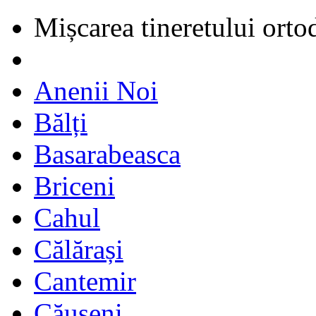
Mișcarea tineretului orto
Anenii Noi
Bălți
Basarabeasca
Briceni
Cahul
Călărași
Cantemir
Căușeni