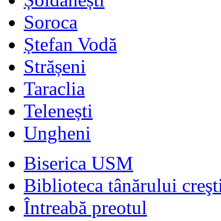
Soroca
Ștefan Vodă
Strășeni
Taraclia
Telenești
Ungheni
Biserica USM
Biblioteca tânărului creşt
Întreabă preotul