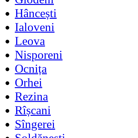
Hâncești
Ialoveni
Leova
Nisporeni
Ocnița
Orhei
Rezina
Rîșcani
Sîngerei
Șoldănești