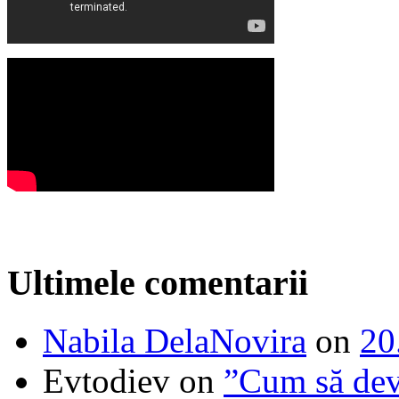
Ultimele comentarii
Nabila DelaNovira
on
20
Evtodiev
on
”Cum să dev