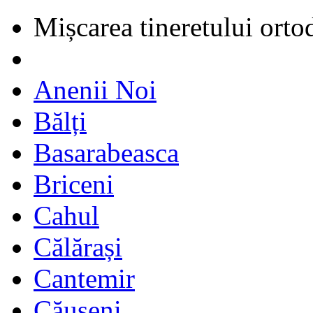
Mișcarea tineretului orto
Anenii Noi
Bălți
Basarabeasca
Briceni
Cahul
Călărași
Cantemir
Căușeni