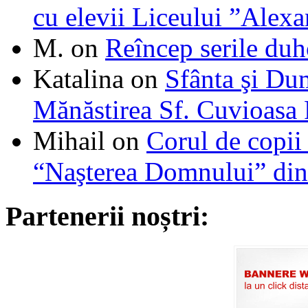
cu elevii Liceului ”Alexa
M.
on
Reîncep serile duh
Katalina
on
Sfânta şi Du
Mănăstirea Sf. Cuvioasa
Mihail
on
Corul de copii
“Naşterea Domnului” din
Partenerii noștri: