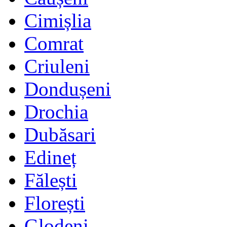
Cimișlia
Comrat
Criuleni
Dondușeni
Drochia
Dubăsari
Edineț
Fălești
Florești
Glodeni