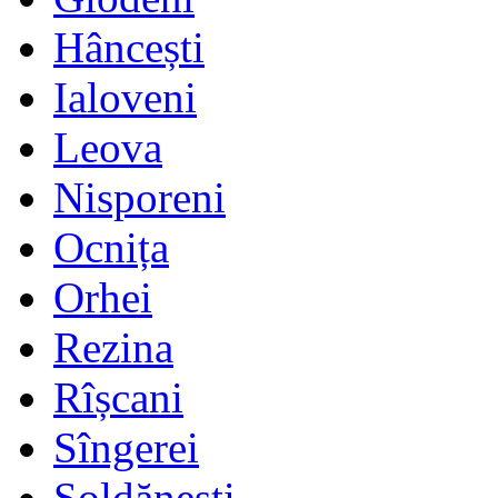
Hâncești
Ialoveni
Leova
Nisporeni
Ocnița
Orhei
Rezina
Rîșcani
Sîngerei
Șoldănești