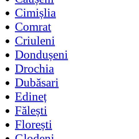
Cimișlia
Comrat
Criuleni
Dondușeni
Drochia
Dubăsari
Edineț
Fălești
Florești
Glodeni