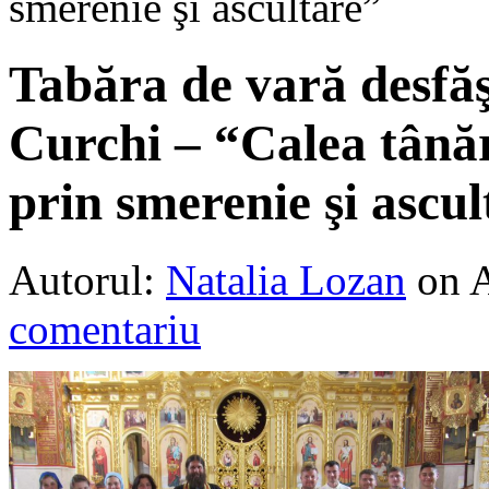
smerenie şi ascultare”
Tabăra de vară desfă
Curchi – “Calea tână
prin smerenie şi ascul
Autorul:
Natalia Lozan
on 
comentariu