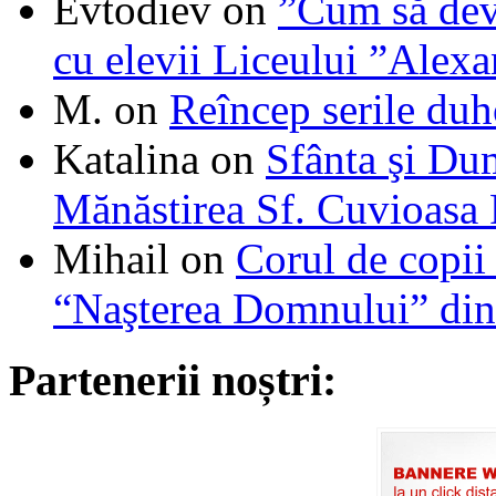
Evtodiev
on
”Cum să dev
cu elevii Liceului ”Alexa
M.
on
Reîncep serile duh
Katalina
on
Sfânta şi Du
Mănăstirea Sf. Cuvioasa
Mihail
on
Corul de copii
“Naşterea Domnului” din
Partenerii noștri: