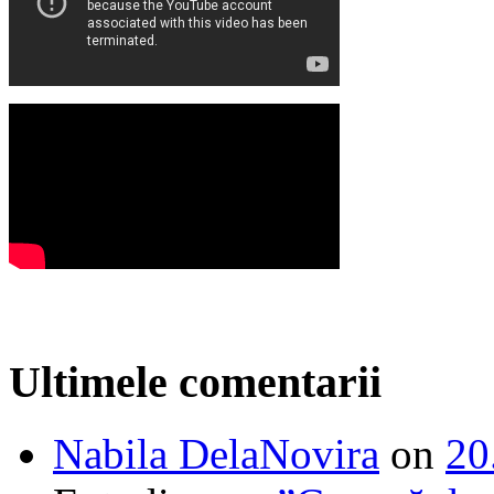
Ultimele comentarii
Nabila DelaNovira
on
20