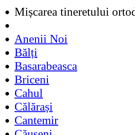
Mișcarea tineretului orto
Anenii Noi
Bălți
Basarabeasca
Briceni
Cahul
Călărași
Cantemir
Căușeni