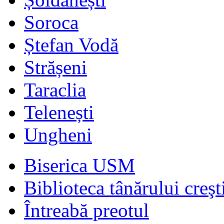
Soroca
Ștefan Vodă
Strășeni
Taraclia
Telenești
Ungheni
Biserica USM
Biblioteca tânărului creşt
Întreabă preotul