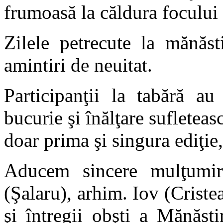
frumoasă la căldura focului ş
Zilele petrecute la mănăst
amintiri de neuitat.
Participanţii la tabără au
bucurie şi înălţare sufleteasc
doar prima şi singura ediţie,
Aducem sincere mulţumiri
(Şalaru), arhim. Iov (Crist
şi întregii obşti a Mănăst