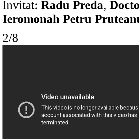
Invitat:
Radu Preda
,
Doctor
Ieromonah Petru Prutean
2/8