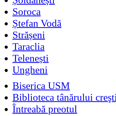
Soroca
Ștefan Vodă
Strășeni
Taraclia
Telenești
Ungheni
Biserica USM
Biblioteca tânărului creşt
Întreabă preotul