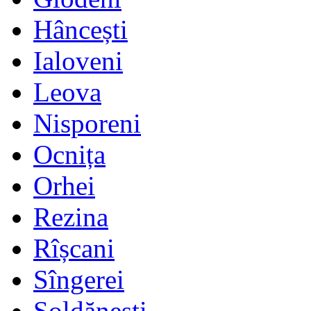
Hâncești
Ialoveni
Leova
Nisporeni
Ocnița
Orhei
Rezina
Rîșcani
Sîngerei
Șoldănești