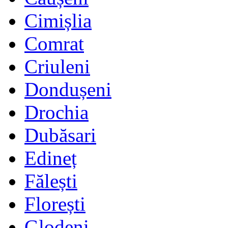
Cimișlia
Comrat
Criuleni
Dondușeni
Drochia
Dubăsari
Edineț
Fălești
Florești
Glodeni