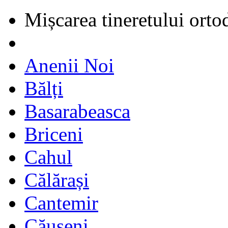
Mișcarea tineretului orto
Anenii Noi
Bălți
Basarabeasca
Briceni
Cahul
Călărași
Cantemir
Căușeni