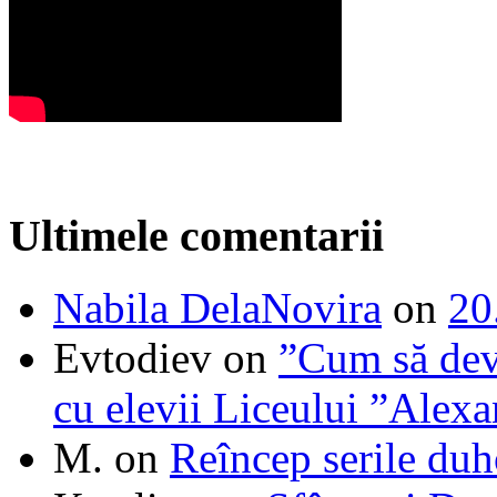
Ultimele comentarii
Nabila DelaNovira
on
20
Evtodiev
on
”Cum să dev
cu elevii Liceului ”Alexa
M.
on
Reîncep serile duh