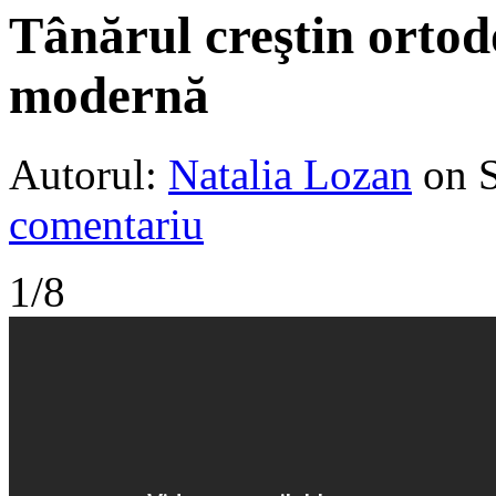
Tânărul creştin ortodo
modernă
Autorul:
Natalia Lozan
on 
comentariu
1/8