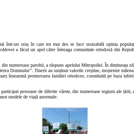
mă într-un oraș în care tot mai des se face sesizabilă opinia populaț
ldovei a făcut un apel către întreaga comunitate ortodoxă din Republică
ni din numeroase parohii, a răspuns apelului Mitropoliei. În dimineața zile
rea Domnului’’. Tinerii au susținut valorile creștine, moștenire milenar
 marș înseamnă promovarea familiei ortodoxe, constituită pe baza iubirii
au participat persoane de diferite vârste, din numeroase regiuni ale ță
 unor modele de viață anormale.