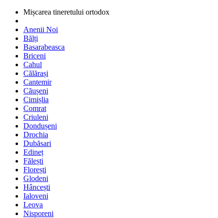
Mișcarea tineretului ortodox
Anenii Noi
Bălți
Basarabeasca
Briceni
Cahul
Călărași
Cantemir
Căușeni
Cimișlia
Comrat
Criuleni
Dondușeni
Drochia
Dubăsari
Edineț
Fălești
Florești
Glodeni
Hâncești
Ialoveni
Leova
Nisporeni