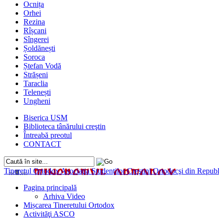
Ocnița
Orhei
Rezina
Rîșcani
Sîngerei
Șoldănești
Soroca
Ștefan Vodă
Strășeni
Taraclia
Telenești
Ungheni
Biserica USM
Biblioteca tânărului creştin
Întreabă preotul
CONTACT
Tineretul Ortodox
Asociaţia Studenţilor Creştini Ortodocşi din Rep
Pagina principală
Arhiva Video
Mișcarea Tineretului Ortodox
Activităţi ASCO