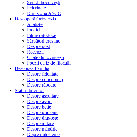
Seri duhovnicești
Pelerinaje
Din istoria ASCO
Descoperă Ortodoxia
Acatiste
Predici
Filme ortodoxe
Sărbători creştine
Despre post
Recenzii
Citate duhovniceşti
Poezii cu iz de filocalii
Descopeă Familia
Despre fidelitate
Despre concubinaj
Despre răbdare
Sfaturi tinerilor
Despre ascultare
Despre avort
Despre beție
Despre prietenie
Despre dragoste
Despre iertare
Despre mândrie
Depre milostenie