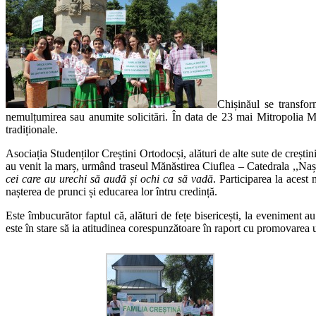
Chișinăul se transfor
nemulțumirea sau anumite solicitări. În data de 23 mai Mitropolia Mo
tradiționale.
Asociația Studenților Creștini Ortodocși, alături de alte sute de crești
au venit la marș, urmând traseul Mănăstirea Ciuflea – Catedrala ,,Naște
cei care au urechi să audă și ochi ca să vadă
. Participarea la acest
nașterea de prunci și educarea lor întru credință.
Este îmbucurător faptul că, alături de fețe bisericești, la eveniment 
este în stare să ia atitudinea corespunzătoare în raport cu promovarea