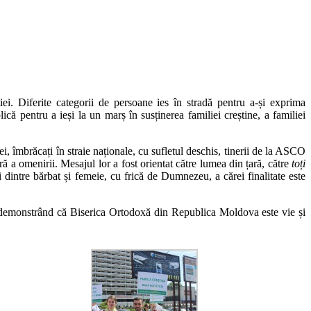
iei. Diferite categorii de persoane ies în stradă pentru a-și exprima
 pentru a ieși la un marș în susținerea familiei creștine, a familiei
i, îmbrăcați în straie naționale, cu sufletul deschis, tinerii de la ASCO
ă a omenirii. Mesajul lor a fost orientat către lumea din țară, către
toți
 dintre bărbat și femeie, cu frică de Dumnezeu, a cărei finalitate este
rii, demonstrând că Biserica Ortodoxă din Republica Moldova este vie și