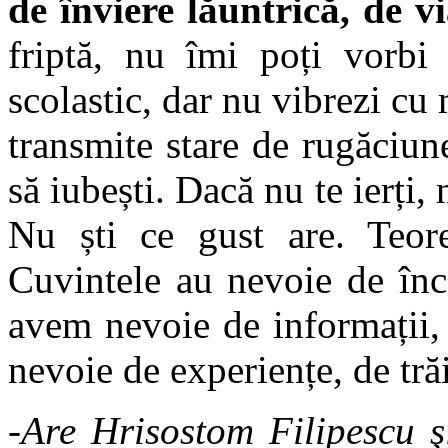
de înviere lăuntrică, de v
friptă, nu îmi poți vorbi 
scolastic, dar nu vibrezi cu
transmite stare de rugăciun
să iubești. Dacă nu te ierți, n
Nu ști ce gust are. Teore
Cuvintele au nevoie de înc
avem nevoie de informații, 
nevoie de experiențe, de tră
-Are Hrisostom Filipescu ş