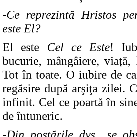
-Ce reprezintă Hristos pe
este El?
El este
Cel ce Este
! Iub
bucurie, mângâiere, viață,
Tot în toate. O iubire de c
regăsire după arşiţa zilei.
infinit. Cel ce poartă în si
de întuneric.
-Din postările dvs., se o