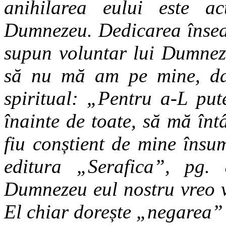
anihilarea eului este a
Dumnezeu. Dedicarea înse
supun voluntar lui Dumnez
să nu mă am pe mine, dar
spiritual: „Pentru a-L put
înainte de toate, să mă înt
fiu conștient de mine însu
editura „Serafica”, pg.
Dumnezeu eul nostru vreo v
El chiar dorește „negarea”