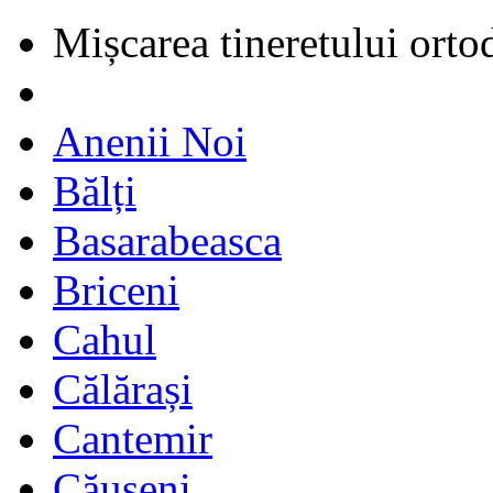
Mișcarea tineretului orto
Anenii Noi
Bălți
Basarabeasca
Briceni
Cahul
Călărași
Cantemir
Căușeni