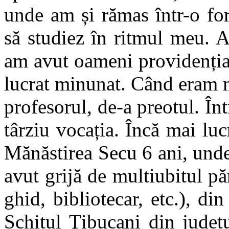
unde am și rămas într-o for
să studiez în ritmul meu. 
am avut oameni providenția
lucrat minunat. Când eram 
profesorul, de-a preotul. În
târziu vocația. Încă mai luc
Mănăstirea Secu 6 ani, und
avut grijă de multiubitul păr
ghid, bibliotecar, etc.), di
Schitul Ţibucani din jude