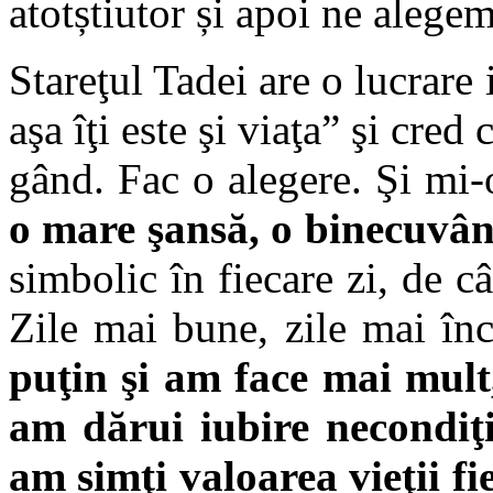
atotștiutor și apoi ne alegem
Stareţul Tadei are o lucrare 
aşa îţi este şi viaţa” şi cred 
gând. Fac o alegere. Şi mi
o mare şansă, o binecuvân
simbolic în fiecare zi, de 
Zile mai bune, zile mai în
puţin şi am face mai mul
am dărui iubire necondiţ
am simţi valoarea vieţii fi