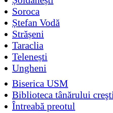
Soroca
Ștefan Vodă
Strășeni
Taraclia
Telenești
Ungheni
Biserica USM
Biblioteca tânărului creşt
Întreabă preotul