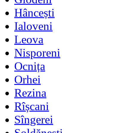
Hâncești
Ialoveni
Leova
Nisporeni
Ocnița
Orhei
Rezina
Rîșcani
Sîngerei
Șoldănești