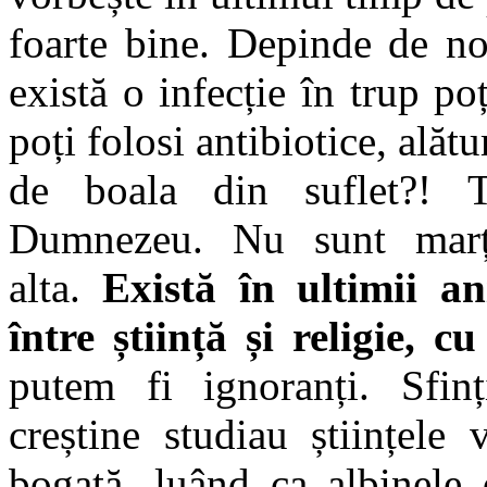
foarte bine. Depinde de n
există o infecție în trup po
poți folosi antibiotice, alăt
de boala din suflet?! 
Dumnezeu. Nu sunt marție
alta.
Există în ultimii an
între știință și religie, 
putem fi ignoranți. Sfinț
creștine studiau științele
bogată, luând ca albinele 