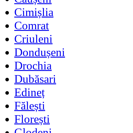
Cimișlia
Comrat
Criuleni
Dondușeni
Drochia
Dubăsari
Edineț
Fălești
Florești
Glodeni