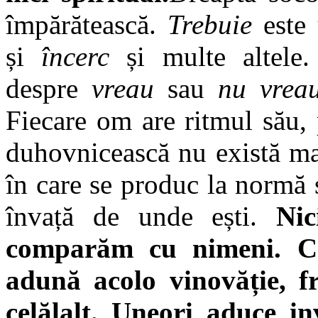
împărătească.
Trebuie
este 
și
încerc
și multe altel
despre
vreau
sau
nu vrea
Fiecare om are ritmul său,
duhovnicească nu există mat
în care se produc la normă s
învață de unde ești.
Nic
comparăm cu nimeni. Com
adună acolo vinovăție, f
celălalt. Uneori aduce in