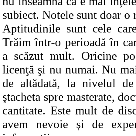
nu înseamnă că e mai înțele
subiect. Notele sunt doar o 
Aptitudinile sunt cele car
Trăim într-o perioadă în ca
a scăzut mult. Oricine p
licenţă şi nu numai. Nu mai
de altădată, la nivelul de
ştacheta spre masterate, doct
cantitate. Este mult de dis
avem nevoie și de exper