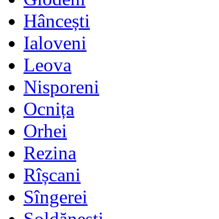
Hâncești
Ialoveni
Leova
Nisporeni
Ocnița
Orhei
Rezina
Rîșcani
Sîngerei
Șoldănești