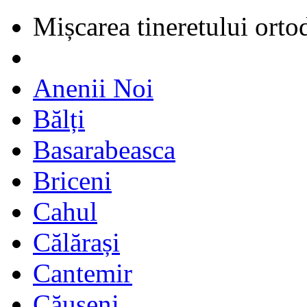
Mișcarea tineretului orto
Anenii Noi
Bălți
Basarabeasca
Briceni
Cahul
Călărași
Cantemir
Căușeni