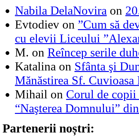
Nabila DelaNovira
on
20
Evtodiev
on
”Cum să dev
cu elevii Liceului ”Alexa
M.
on
Reîncep serile duh
Katalina
on
Sfânta şi Du
Mănăstirea Sf. Cuvioasa
Mihail
on
Corul de copii
“Naşterea Domnului” din
Partenerii noștri: