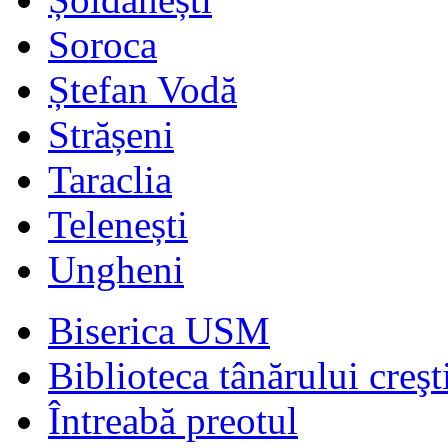
Soroca
Ștefan Vodă
Strășeni
Taraclia
Telenești
Ungheni
Biserica USM
Biblioteca tânărului creşt
Întreabă preotul