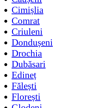
Cimișlia
Comrat
Criuleni
Dondușeni
Drochia
Dubăsari
Edineț
Fălești
Florești
Glodeni