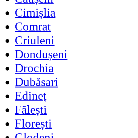
Cimișlia
Comrat
Criuleni
Dondușeni
Drochia
Dubăsari
Edineț
Fălești
Florești
Glodeni