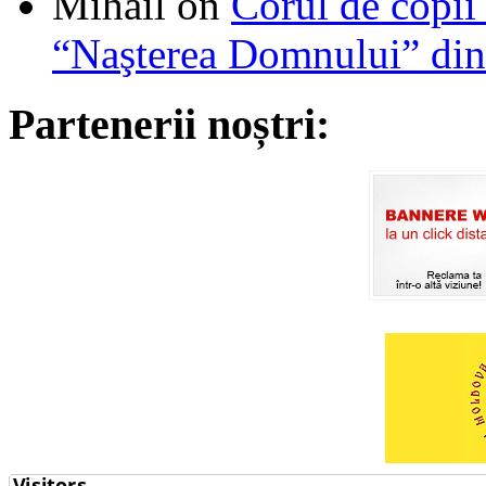
Mihail
on
Corul de copii
“Naşterea Domnului” din
Partenerii noștri: