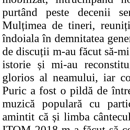
purtând peste decenii s
Mulțimea de tineri, reuniț
îndoiala în demnitatea gener
de discuții m-au făcut să-mi
istorie și mi-au reconstit
glorios al neamului, iar c
Puric a fost o pildă de înt
muzică populară cu partic
amintit că și limba cântecu
ITOM 2018 m-a făcut să con