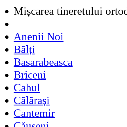
Mișcarea tineretului orto
Anenii Noi
Bălți
Basarabeasca
Briceni
Cahul
Călărași
Cantemir
Căușeni