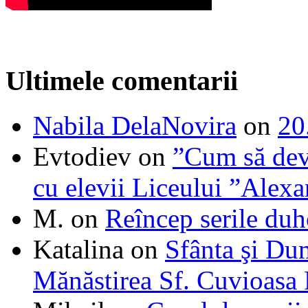
Ultimele comentarii
Nabila DelaNovira
on
20
Evtodiev
on
”Cum să dev
cu elevii Liceului ”Alexa
M.
on
Reîncep serile duh
Katalina
on
Sfânta şi Du
Mănăstirea Sf. Cuvioasa