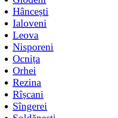
Hâncești
Ialoveni
Leova
Nisporeni
Ocnița
Orhei
Rezina
Rîșcani
Sîngerei
Șoldănești