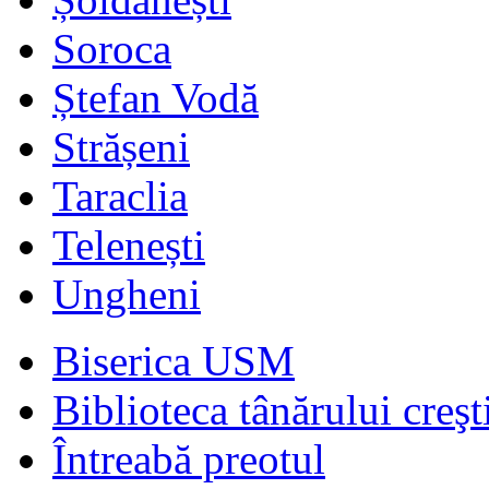
Soroca
Ștefan Vodă
Strășeni
Taraclia
Telenești
Ungheni
Biserica USM
Biblioteca tânărului creşt
Întreabă preotul