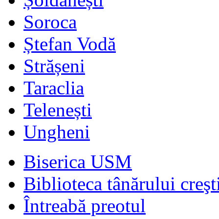
Soroca
Ștefan Vodă
Strășeni
Taraclia
Telenești
Ungheni
Biserica USM
Biblioteca tânărului creşt
Întreabă preotul