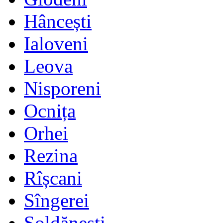
Hâncești
Ialoveni
Leova
Nisporeni
Ocnița
Orhei
Rezina
Rîșcani
Sîngerei
Șoldănești