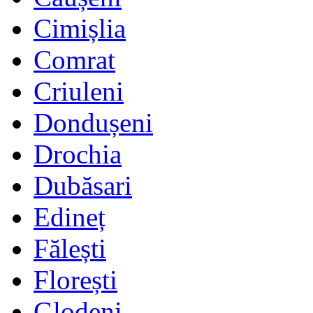
Cimișlia
Comrat
Criuleni
Dondușeni
Drochia
Dubăsari
Edineț
Fălești
Florești
Glodeni