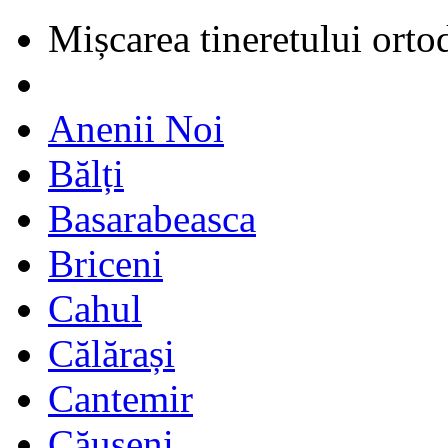
Mișcarea tineretului orto
Anenii Noi
Bălți
Basarabeasca
Briceni
Cahul
Călărași
Cantemir
Căușeni