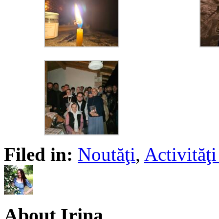
Filed in:
Noutăţi
,
Activită
About Irina