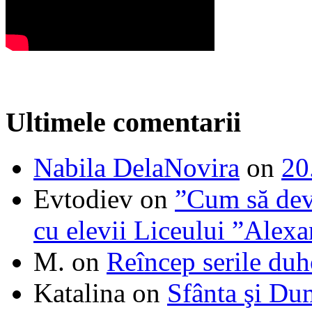
Ultimele comentarii
Nabila DelaNovira
on
20
Evtodiev
on
”Cum să dev
cu elevii Liceului ”Alexa
M.
on
Reîncep serile duh
Katalina
on
Sfânta şi Du