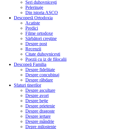
Seri duhovnicești
Pelerinaje
Din istoria ASCO
Descoperă Ortodoxia
Acatiste
Predici
Filme ortodoxe
Sărbători creştine
Despre post
Recenzii
Citate duhovniceşti
Poezii cu iz de filocalii
Descopeă Familia
Despre fidelitate
Despre concubinaj
Despre răbdare
Sfaturi tinerilor
Despre ascultare
Despre avort
Despre beție
Despre prietenie
Despre dragoste
Despre iertare
Despre mândrie
Depre milostenie