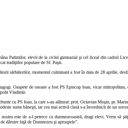
âna Patimilor, elevii de la ciclul gimnazial şi cel liceal din cadrul L
t tradiţiilor populare de Sf. Paşti.
bătorii sărbătorilor, momentul culminant a fost în data de 28 aprilie, des
 pedagogi. Oaspete de onoare a fost PS Episcop Ioan, vicar mitropolitan, 
opolit Vladimir.
în frunte cu PS Ioan, la care s-au alăturat: prot. Octavian Moşin, pr. Mari
 modeste sume băneşti, iar cea mai activă clasă s-a învrednicit de un xero
nostru este de a-l petrece cu dumneavoastră, dragi elevi. Vrem să ştiţi
ină de dăruire faţă de Dumnezeu şi aproapele”.