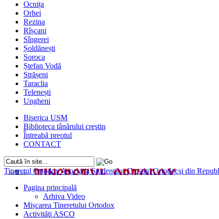
Ocnița
Orhei
Rezina
Rîșcani
Sîngerei
Șoldănești
Soroca
Ștefan Vodă
Strășeni
Taraclia
Telenești
Ungheni
Biserica USM
Biblioteca tânărului creştin
Întreabă preotul
CONTACT
Tineretul Ortodox
Asociaţia Studenţilor Creştini Ortodocşi din Rep
Pagina principală
Arhiva Video
Mișcarea Tineretului Ortodox
Activităţi ASCO