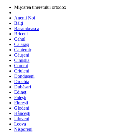
Mișcarea tineretului ortodox
Anenii Noi
Bălți
Basarabeasca
Briceni
Cahul
Călărași
Cantemir
Căușeni
Cimișlia
Comrat
Criuleni
Dondușeni
Drochia
Dubăsari
Edineț
Fălești
Florești
Glodeni
Hâncești
Ialoveni
Leova
Nisporeni