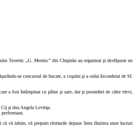
iceului Teoretic „G. Meniuc” din Chişinău au organizat şi desfăşurat un
făşurându-se concursul de bucate, a coşului şi a oului încondeiat de Sf.
care a fost întâmpinat cu pâine şi sare, dar şi porumbei de către elevi,
n Cij şi dna Angela Levinţa.
x performant.
 că vă iubim, vă preţuim eforturile depuse întru făurirea unor lucruri