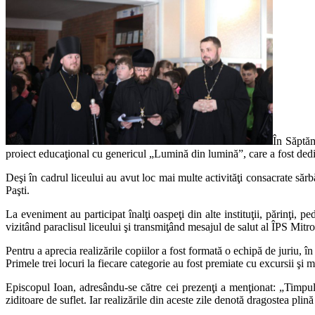
În Săptăm
proiect educaţional cu genericul „Lumină din lumină”, care a fost dedica
Deşi în cadrul liceului au avut loc mai multe activităţi consacrate săr
Paşti.
La eveniment au participat înalţi oaspeţi din alte instituţii, părinţi,
vizitând paraclisul liceului şi transmiţând mesajul de salut al ÎPS Mitr
Pentru a aprecia realizările copiilor a fost formată o echipă de juriu, 
Primele trei locuri la fiecare categorie au fost premiate cu excursii şi
Episcopul Ioan, adresându-se către cei prezenţi a menţionat: „Timpul 
ziditoare de suflet. Iar realizările din aceste zile denotă dragostea pl