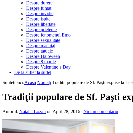
Despre durere
Despre fumat
Despre invidie
Despre ispite
Despre libertate
Despre prietenie
Despre fenomenul Emo
Despre sexualitate
Despre machiaj
Despre tatuaje
Despre Haloween
Despre 8 martie
Despre Valentine`s Day
De la suflet la suflet
Sunteţi aici:
Acasă
Noutăţi
Tradiţii populare de Sf. Paşti expuse la Li
Tradiţii populare de Sf. Paşti e
Autorul:
Natalia Lozan
on April 28, 2016
|
Niciun comentariu