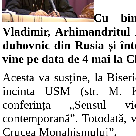
Cu bin
Vladimir, Arhimandritul 
duhovnic din Rusia și înt
vine pe data de
4 mai la C
Acesta va susține, la Bise
incinta USM (str. M. K
conferința „Sensul v
contemporană”. Totodată, v
Crucea Monahismului”.