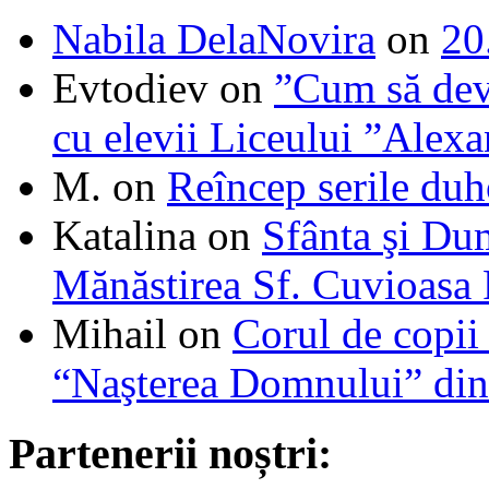
Nabila DelaNovira
on
20
Evtodiev
on
”Cum să dev
cu elevii Liceului ”Alexa
M.
on
Reîncep serile duh
Katalina
on
Sfânta şi Du
Mănăstirea Sf. Cuvioasa
Mihail
on
Corul de copii
“Naşterea Domnului” din
Partenerii noștri: