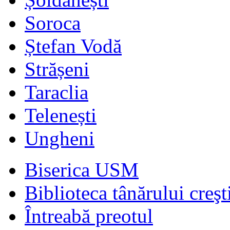
Soroca
Ștefan Vodă
Strășeni
Taraclia
Telenești
Ungheni
Biserica USM
Biblioteca tânărului creşt
Întreabă preotul