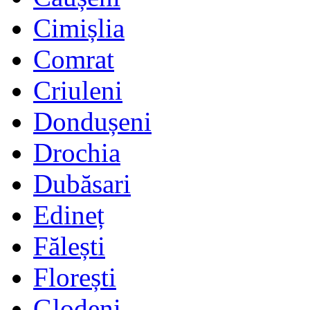
Cimișlia
Comrat
Criuleni
Dondușeni
Drochia
Dubăsari
Edineț
Fălești
Florești
Glodeni