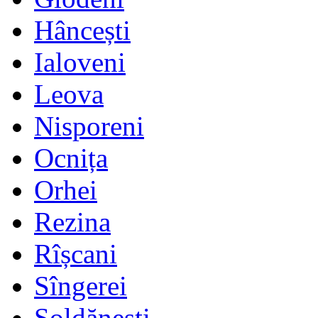
Hâncești
Ialoveni
Leova
Nisporeni
Ocnița
Orhei
Rezina
Rîșcani
Sîngerei
Șoldănești