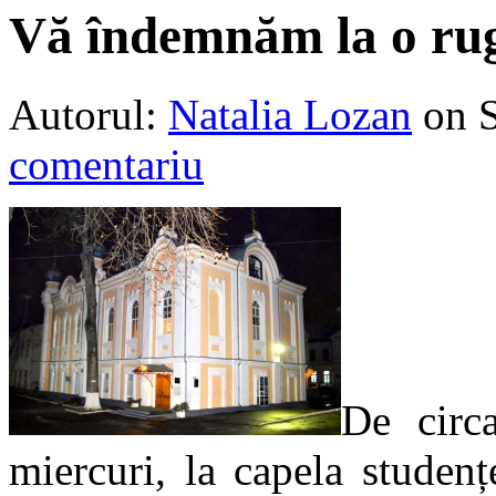
Vă îndemnăm la o ru
Autorul:
Natalia Lozan
on 
comentariu
De circ
miercuri, la capela studenț