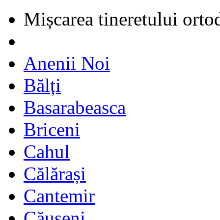
Mișcarea tineretului orto
Anenii Noi
Bălți
Basarabeasca
Briceni
Cahul
Călărași
Cantemir
Căușeni