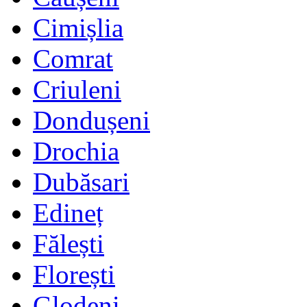
Cimișlia
Comrat
Criuleni
Dondușeni
Drochia
Dubăsari
Edineț
Fălești
Florești
Glodeni