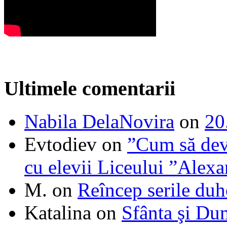
Ultimele comentarii
Nabila DelaNovira
on
20
Evtodiev
on
”Cum să dev
cu elevii Liceului ”Alexa
M.
on
Reîncep serile duh
Katalina
on
Sfânta şi Du