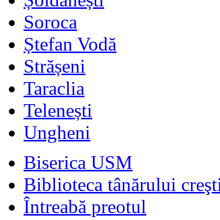
Soroca
Ștefan Vodă
Strășeni
Taraclia
Telenești
Ungheni
Biserica USM
Biblioteca tânărului creşt
Întreabă preotul