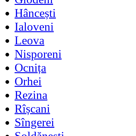
Hâncești
Ialoveni
Leova
Nisporeni
Ocnița
Orhei
Rezina
Rîșcani
Sîngerei
Șoldănești