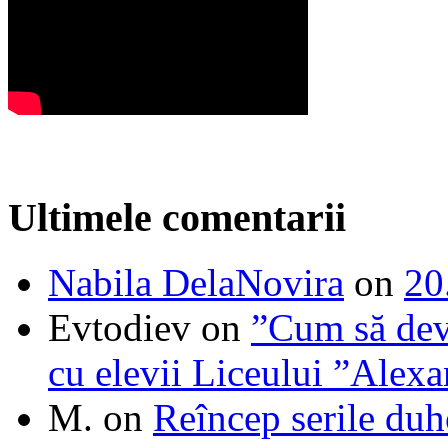
Ultimele comentarii
Nabila DelaNovira
on
20
Evtodiev
on
”Cum să dev
cu elevii Liceului ”Alexa
M.
on
Reîncep serile duh