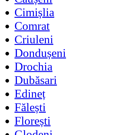
Cimișlia
Comrat
Criuleni
Dondușeni
Drochia
Dubăsari
Edineț
Fălești
Florești
Glodeni