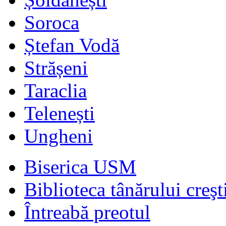
Soroca
Ștefan Vodă
Strășeni
Taraclia
Telenești
Ungheni
Biserica USM
Biblioteca tânărului creşt
Întreabă preotul