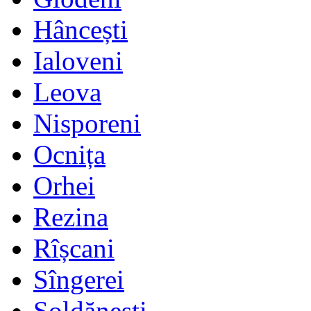
Hâncești
Ialoveni
Leova
Nisporeni
Ocnița
Orhei
Rezina
Rîșcani
Sîngerei
Șoldănești