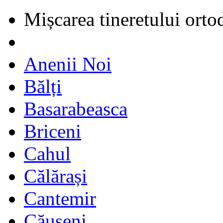
Mișcarea tineretului orto
Anenii Noi
Bălți
Basarabeasca
Briceni
Cahul
Călărași
Cantemir
Căușeni