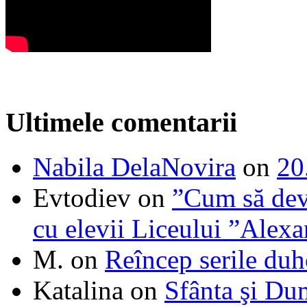
Ultimele comentarii
Nabila DelaNovira
on
20
Evtodiev
on
”Cum să dev
cu elevii Liceului ”Alexa
M.
on
Reîncep serile duh
Katalina
on
Sfânta şi Du