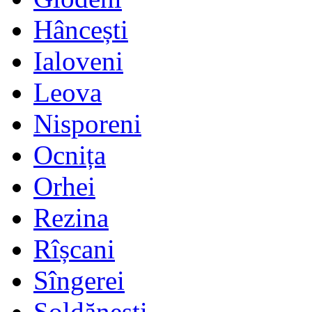
Hâncești
Ialoveni
Leova
Nisporeni
Ocnița
Orhei
Rezina
Rîșcani
Sîngerei
Șoldănești