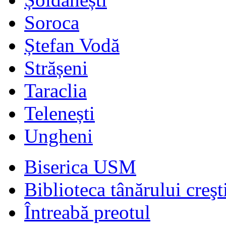
Soroca
Ștefan Vodă
Strășeni
Taraclia
Telenești
Ungheni
Biserica USM
Biblioteca tânărului creşt
Întreabă preotul