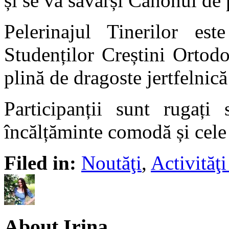
și se va săvârși Canonul de 
Pelerinajul Tinerilor est
Studenților Creștini Ortodo
plină de dragoste jertfelni
Participanții sunt rugați
încălțăminte comodă și cele
Filed in:
Noutăţi
,
Activită
About Irina