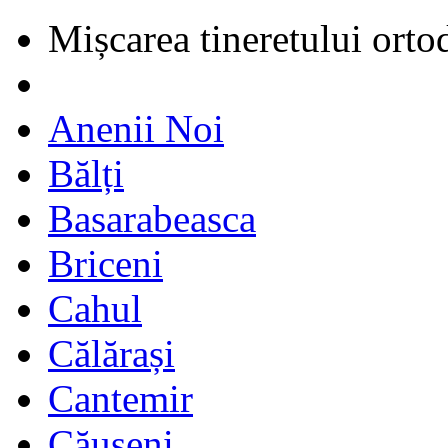
Mișcarea tineretului orto
Anenii Noi
Bălți
Basarabeasca
Briceni
Cahul
Călărași
Cantemir
Căușeni