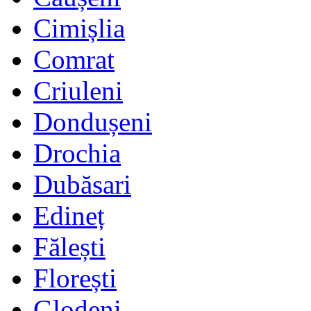
Cimișlia
Comrat
Criuleni
Dondușeni
Drochia
Dubăsari
Edineț
Fălești
Florești
Glodeni