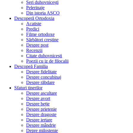
Seri duhovnicești
Pelerinaje
Din istoria ASCO
Descoperă Ortodoxia
Acatiste
Predici
Filme ortodoxe
Sărbători creştine
Despre post
Recenzii
Citate duhovniceşti
Poezii cu iz de filocalii
Descopeă Familia
Despre fidelitate
Despre concubinaj
Despre răbdare
Sfaturi tinerilor
Despre ascultare
Despre avort
Despre beție
Despre prietenie
Despre dragoste
Despre iertare
Despre mândrie
Depre milostenie