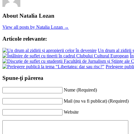
About Natalia Lozan
View all posts by Natalia Lozan →
Articole relevante:
Un drum al zidirii ș
În
Prelegere publi
Spune-ţi părerea
Nume (Required)
Mail (nu va fi publicat) (Required)
Website