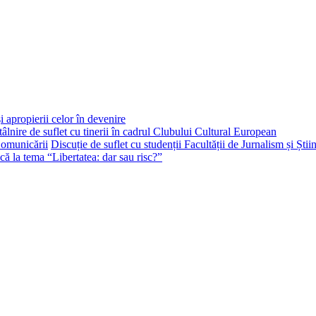
i apropierii celor în devenire
tâlnire de suflet cu tinerii în cadrul Clubului Cultural European
Discuție de suflet cu studenții Facultății de Jurnalism și Ști
că la tema “Libertatea: dar sau risc?”