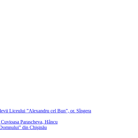
evii Liceului ”Alexandru cel Bun”, or. Sîngera
f. Cuvioasa Parascheva, Hâncu
a Domnului” din Chişinău