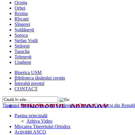
Ocnița
Orhei
Rezina
Rîșcani
Sîngerei
Șoldănești
Soroca
Ștefan Vodă
Strășeni
Taraclia
Telenești
Ungheni
Biserica USM
Biblioteca tânărului creştin
Întreabă preotul
CONTACT
Tineretul Ortodox
Asociaţia Studenţilor Creştini Ortodocşi din Rep
Pagina principală
Arhiva Video
Mișcarea Tineretului Ortodox
Activităţi ASCO