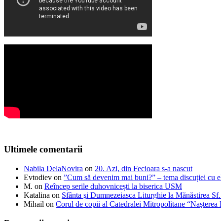
Ultimele comentarii
Nabila DelaNovira
on
20. Azi, din Fecioara s-a nascut
Evtodiev
on
”Cum să devenim mai buni?” – tema discuției cu el
M.
on
Reîncep serile duhovnicești la biserica USM
Katalina
on
Sfânta şi Dumnezeiasca Liturghie la Mănăstirea S
Mihail
on
Corul de copii al Catedralei Mitropolitane “Naştere