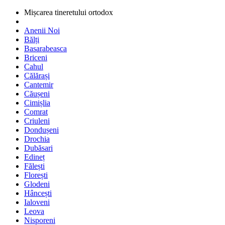
Mișcarea tineretului ortodox
Anenii Noi
Bălți
Basarabeasca
Briceni
Cahul
Călărași
Cantemir
Căușeni
Cimișlia
Comrat
Criuleni
Dondușeni
Drochia
Dubăsari
Edineț
Fălești
Florești
Glodeni
Hâncești
Ialoveni
Leova
Nisporeni