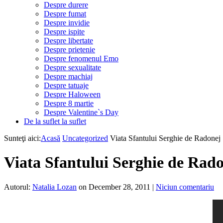
Despre durere
Despre fumat
Despre invidie
Despre ispite
Despre libertate
Despre prietenie
Despre fenomenul Emo
Despre sexualitate
Despre machiaj
Despre tatuaje
Despre Haloween
Despre 8 martie
Despre Valentine`s Day
De la suflet la suflet
Sunteţi aici:
Acasă
Uncategorized
Viata Sfantului Serghie de Radonej
Viata Sfantului Serghie de Rad
Autorul:
Natalia Lozan
on December 28, 2011
|
Niciun comentariu