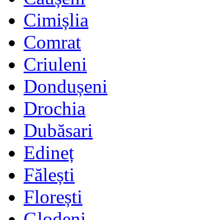
Cimișlia
Comrat
Criuleni
Dondușeni
Drochia
Dubăsari
Edineț
Fălești
Florești
Glodeni