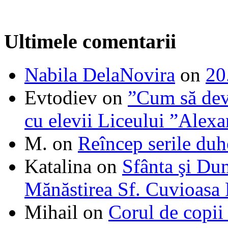
Ultimele comentarii
Nabila DelaNovira
on
20
Evtodiev
on
”Cum să dev
cu elevii Liceului ”Alexa
M.
on
Reîncep serile duh
Katalina
on
Sfânta şi Du
Mănăstirea Sf. Cuvioasa
Mihail
on
Corul de copii