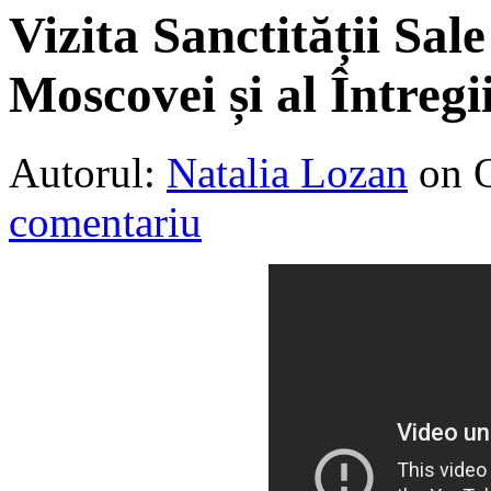
Vizita Sanctității Sale
Moscovei și al Întreg
Autorul:
Natalia Lozan
on 
comentariu