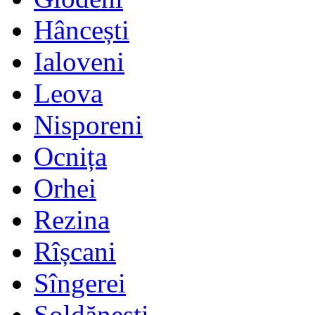
Hâncești
Ialoveni
Leova
Nisporeni
Ocnița
Orhei
Rezina
Rîșcani
Sîngerei
Șoldănești