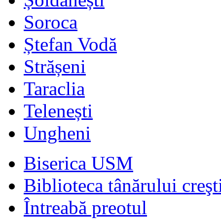
Soroca
Ștefan Vodă
Strășeni
Taraclia
Telenești
Ungheni
Biserica USM
Biblioteca tânărului creşt
Întreabă preotul