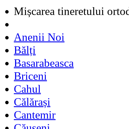
Mișcarea tineretului orto
Anenii Noi
Bălți
Basarabeasca
Briceni
Cahul
Călărași
Cantemir
Căușeni