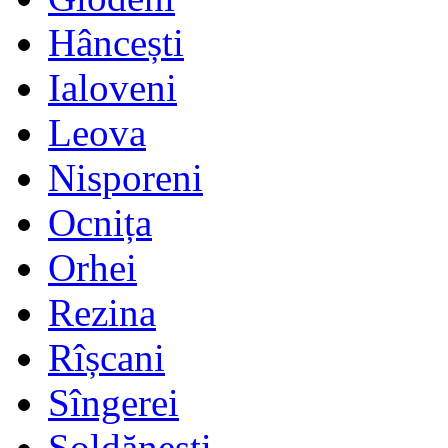
Hâncești
Ialoveni
Leova
Nisporeni
Ocnița
Orhei
Rezina
Rîșcani
Sîngerei
Șoldănești