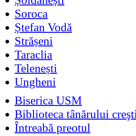
Soroca
Ștefan Vodă
Strășeni
Taraclia
Telenești
Ungheni
Biserica USM
Biblioteca tânărului creşt
Întreabă preotul