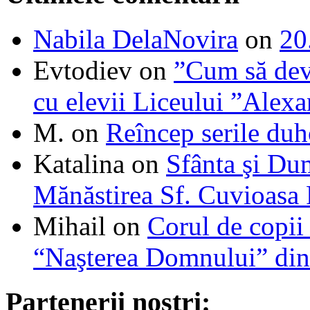
Nabila DelaNovira
on
20
Evtodiev
on
”Cum să dev
cu elevii Liceului ”Alexa
M.
on
Reîncep serile duh
Katalina
on
Sfânta şi Du
Mănăstirea Sf. Cuvioasa
Mihail
on
Corul de copii
“Naşterea Domnului” din
Partenerii noștri: