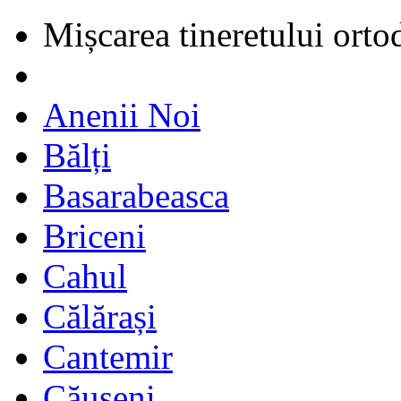
Mișcarea tineretului orto
Anenii Noi
Bălți
Basarabeasca
Briceni
Cahul
Călărași
Cantemir
Căușeni