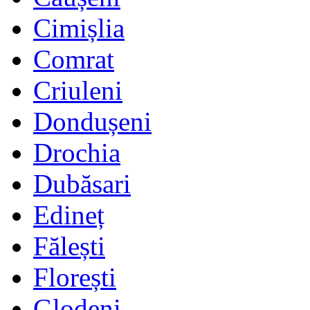
Cimișlia
Comrat
Criuleni
Dondușeni
Drochia
Dubăsari
Edineț
Fălești
Florești
Glodeni