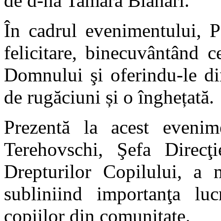
de d-na Tamara Blanari.
În cadrul evenimentului, 
felicitare, binecuvântând 
Domnului şi oferindu-le di
de rugăciuni și o înghețată.
Prezentă la acest eveni
Terehovschi, Şefa Direcţi
Drepturilor Copilului, a m
subliniind importanţa lucr
copiilor din comunitate.