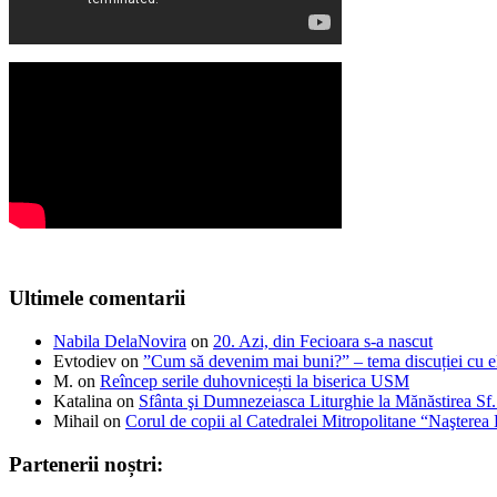
Ultimele comentarii
Nabila DelaNovira
on
20. Azi, din Fecioara s-a nascut
Evtodiev
on
”Cum să devenim mai buni?” – tema discuției cu el
M.
on
Reîncep serile duhovnicești la biserica USM
Katalina
on
Sfânta şi Dumnezeiasca Liturghie la Mănăstirea S
Mihail
on
Corul de copii al Catedralei Mitropolitane “Naştere
Partenerii noștri: