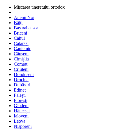
Mișcarea tineretului ortodox
Anenii Noi
Bălți
Basarabeasca
Briceni
Cahul
Călărași
Cantemir
Căușeni
Cimișlia
Comrat
Criuleni
Dondușeni
Drochia
Dubăsari
Edineț
Fălești
Florești
Glodeni
Hâncești
Ialoveni
Leova
Nisporeni