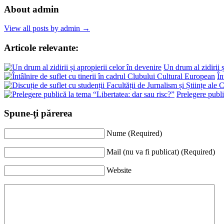
About admin
View all posts by admin →
Articole relevante:
Un drum al zidirii ș
În
Prelegere publi
Spune-ţi părerea
Nume (Required)
Mail (nu va fi publicat) (Required)
Website