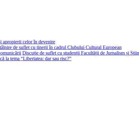
i apropierii celor în devenire
tâlnire de suflet cu tinerii în cadrul Clubului Cultural European
Discuție de suflet cu studenții Facultății de Jurnalism și Ști
că la tema “Libertatea: dar sau risc?”