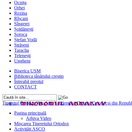
Ocnița
Orhei
Rezina
Rîșcani
Sîngerei
Șoldănești
Soroca
Ștefan Vodă
Strășeni
Taraclia
Telenești
Ungheni
Biserica USM
Biblioteca tânărului creştin
Întreabă preotul
CONTACT
Tineretul Ortodox
Asociaţia Studenţilor Creştini Ortodocşi din Rep
Pagina principală
Arhiva Video
Mișcarea Tineretului Ortodox
Activităţi ASCO