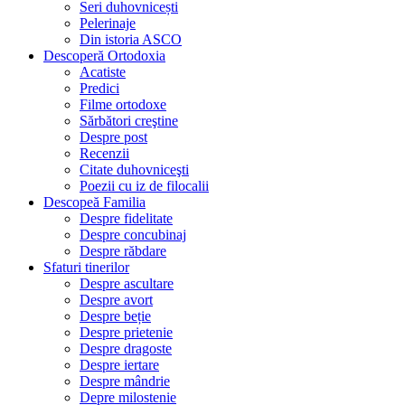
Seri duhovnicești
Pelerinaje
Din istoria ASCO
Descoperă Ortodoxia
Acatiste
Predici
Filme ortodoxe
Sărbători creştine
Despre post
Recenzii
Citate duhovniceşti
Poezii cu iz de filocalii
Descopeă Familia
Despre fidelitate
Despre concubinaj
Despre răbdare
Sfaturi tinerilor
Despre ascultare
Despre avort
Despre beție
Despre prietenie
Despre dragoste
Despre iertare
Despre mândrie
Depre milostenie