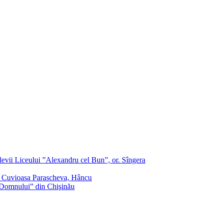
evii Liceului ”Alexandru cel Bun”, or. Sîngera
f. Cuvioasa Parascheva, Hâncu
a Domnului” din Chişinău