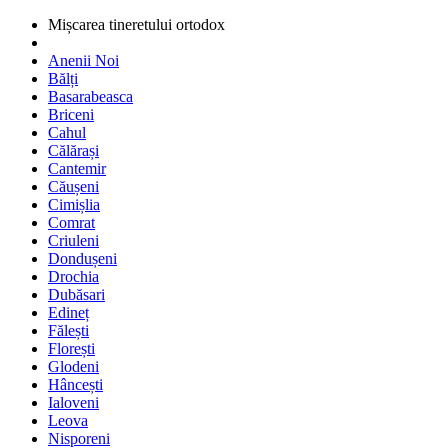
Mișcarea tineretului ortodox
Anenii Noi
Bălți
Basarabeasca
Briceni
Cahul
Călărași
Cantemir
Căușeni
Cimișlia
Comrat
Criuleni
Dondușeni
Drochia
Dubăsari
Edineț
Fălești
Florești
Glodeni
Hâncești
Ialoveni
Leova
Nisporeni