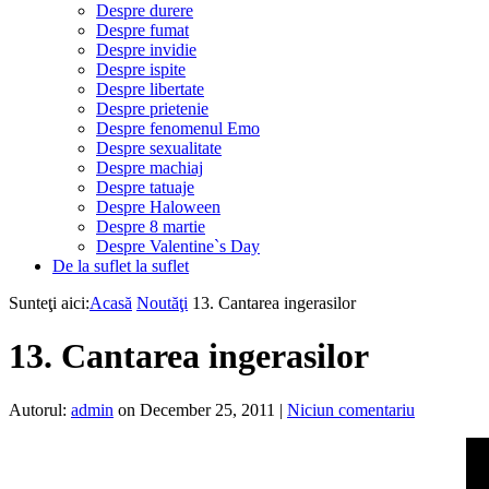
Despre durere
Despre fumat
Despre invidie
Despre ispite
Despre libertate
Despre prietenie
Despre fenomenul Emo
Despre sexualitate
Despre machiaj
Despre tatuaje
Despre Haloween
Despre 8 martie
Despre Valentine`s Day
De la suflet la suflet
Sunteţi aici:
Acasă
Noutăţi
13. Cantarea ingerasilor
13. Cantarea ingerasilor
Autorul:
admin
on December 25, 2011
|
Niciun comentariu