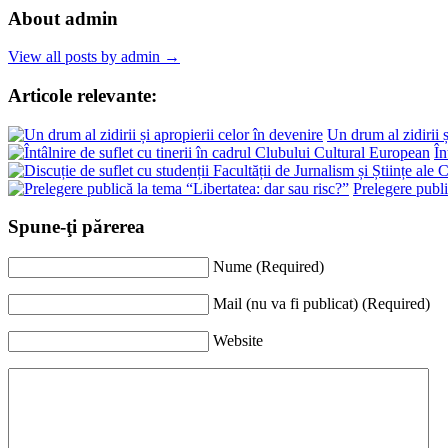
About admin
View all posts by admin →
Articole relevante:
Un drum al zidirii ș
În
Prelegere publi
Spune-ţi părerea
Nume (Required)
Mail (nu va fi publicat) (Required)
Website