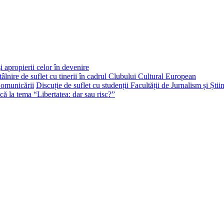
i apropierii celor în devenire
tâlnire de suflet cu tinerii în cadrul Clubului Cultural European
Discuție de suflet cu studenții Facultății de Jurnalism și Ști
că la tema “Libertatea: dar sau risc?”