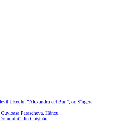
evii Liceului ”Alexandru cel Bun”, or. Sîngera
f. Cuvioasa Parascheva, Hâncu
a Domnului” din Chişinău