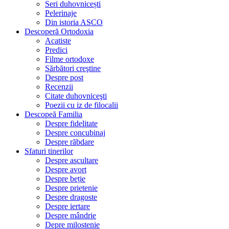
Seri duhovnicești
Pelerinaje
Din istoria ASCO
Descoperă Ortodoxia
Acatiste
Predici
Filme ortodoxe
Sărbători creştine
Despre post
Recenzii
Citate duhovniceşti
Poezii cu iz de filocalii
Descopeă Familia
Despre fidelitate
Despre concubinaj
Despre răbdare
Sfaturi tinerilor
Despre ascultare
Despre avort
Despre beție
Despre prietenie
Despre dragoste
Despre iertare
Despre mândrie
Depre milostenie