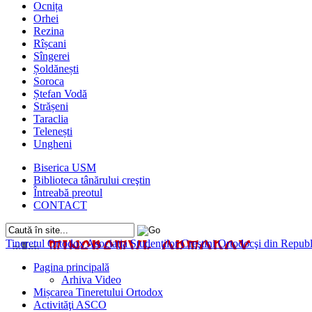
Ocnița
Orhei
Rezina
Rîșcani
Sîngerei
Șoldănești
Soroca
Ștefan Vodă
Strășeni
Taraclia
Telenești
Ungheni
Biserica USM
Biblioteca tânărului creştin
Întreabă preotul
CONTACT
Tineretul Ortodox
Asociaţia Studenţilor Creştini Ortodocşi din Rep
Pagina principală
Arhiva Video
Mișcarea Tineretului Ortodox
Activităţi ASCO