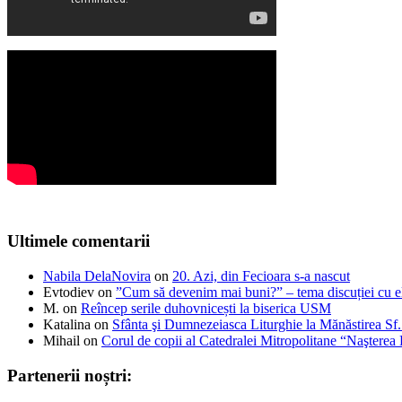
Ultimele comentarii
Nabila DelaNovira
on
20. Azi, din Fecioara s-a nascut
Evtodiev
on
”Cum să devenim mai buni?” – tema discuției cu el
M.
on
Reîncep serile duhovnicești la biserica USM
Katalina
on
Sfânta şi Dumnezeiasca Liturghie la Mănăstirea S
Mihail
on
Corul de copii al Catedralei Mitropolitane “Naştere
Partenerii noștri: