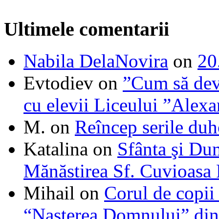
Ultimele comentarii
Nabila DelaNovira
on
20
Evtodiev
on
”Cum să dev
cu elevii Liceului ”Alexa
M.
on
Reîncep serile duh
Katalina
on
Sfânta şi Du
Mănăstirea Sf. Cuvioasa
Mihail
on
Corul de copii
“Naşterea Domnului” din