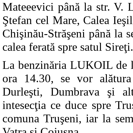
Mateeevici până la str. V. 
Ştefan cel Mare, Calea Ieşi
Chişinău-Străşeni până la s
calea ferată spre satul Sireţi
La benzinăria LUKOIL de la
ora 14.30, se vor alătura 
Durleşti, Dumbrava şi alt
intesecţia ce duce spre Tru
comuna Truşeni, iar la sema
Vatra şi Cojuşna.