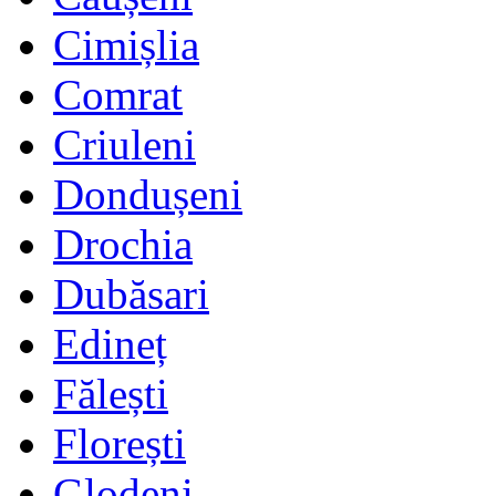
Cimișlia
Comrat
Criuleni
Dondușeni
Drochia
Dubăsari
Edineț
Fălești
Florești
Glodeni