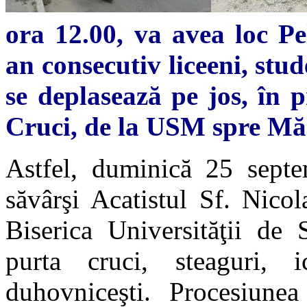
ora 12.00
,
v
a avea loc Pe
an consecutiv liceeni, stu
se deplasează pe jos, în p
Cruci, de la USM spre Măn
Astfel, duminică 25 septe
săvârşi Acatistul Sf. Nico
Biserica Universităţii de 
purta cruci, steaguri, 
duhovniceşti. Procesiune