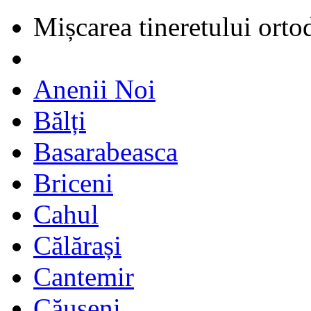
Mișcarea tineretului orto
Anenii Noi
Bălți
Basarabeasca
Briceni
Cahul
Călărași
Cantemir
Căușeni