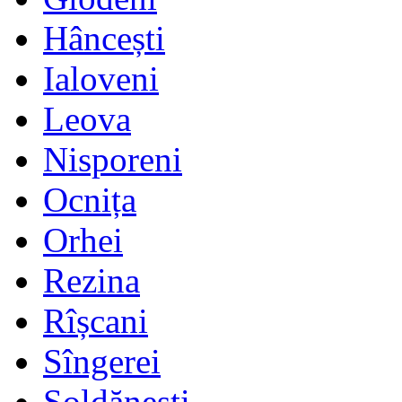
Hâncești
Ialoveni
Leova
Nisporeni
Ocnița
Orhei
Rezina
Rîșcani
Sîngerei
Șoldănești