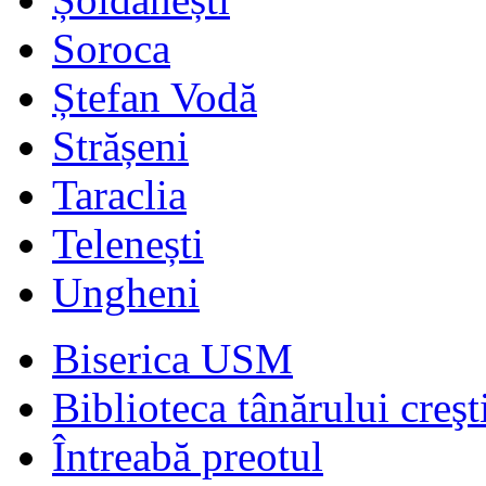
Soroca
Ștefan Vodă
Strășeni
Taraclia
Telenești
Ungheni
Biserica USM
Biblioteca tânărului creşt
Întreabă preotul