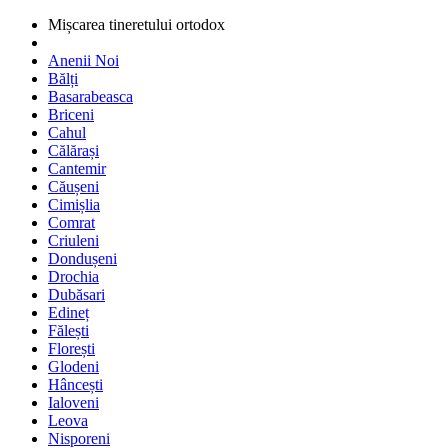
Mișcarea tineretului ortodox
Anenii Noi
Bălți
Basarabeasca
Briceni
Cahul
Călărași
Cantemir
Căușeni
Cimișlia
Comrat
Criuleni
Dondușeni
Drochia
Dubăsari
Edineț
Fălești
Florești
Glodeni
Hâncești
Ialoveni
Leova
Nisporeni