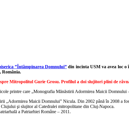
biserica ”Întâmpinarea Domnului”
din incinta USM va avea loc o 
, România.
re Mitropolitul Gurie Grosu. Profilul a doi slujitori plini de râ
rticole printre care „Monografia Mănăstirii Adormirea Maicii Domnului – 
stirii „Adormirea Maicii Domnului” Nicula. Din 2002 până în 2008 a fost
 Clujului şi slujitor al Catedralei mitropolitane din Cluj-Napoca.
atriarhală a Patriarhiei Române – 2011.