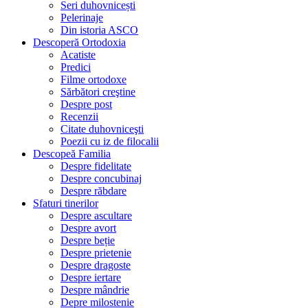
Seri duhovnicești
Pelerinaje
Din istoria ASCO
Descoperă Ortodoxia
Acatiste
Predici
Filme ortodoxe
Sărbători creştine
Despre post
Recenzii
Citate duhovniceşti
Poezii cu iz de filocalii
Descopeă Familia
Despre fidelitate
Despre concubinaj
Despre răbdare
Sfaturi tinerilor
Despre ascultare
Despre avort
Despre beție
Despre prietenie
Despre dragoste
Despre iertare
Despre mândrie
Depre milostenie