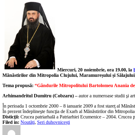
Miercuri, 20 noiembrie, ora 19.00, la
Mănăstirilor din Mitropolia Clujului, Maramureșului și Sălajului
Tema propusă:
“Gândurile Mitropolitului Bartolomeu Anania desp
Arhimandritul Dumitru (Cobzaru) –
autor a numeroase studii şi a
În perioada 1 octombrie 2000 – 8 ianuarie 2009 a fost stareţ al Mănă
În prezent îndeplineşte funcţia de Exarh al Mănăstirilor din Mitropolia
Disticţii:
Crucea patriarhală a Patriarhiei Ecumenice – 2004. Crucea p
Filed in:
Noutăţi
,
Seri duhovnicești