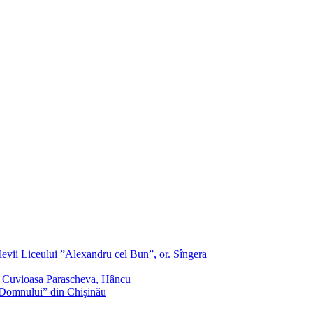
evii Liceului ”Alexandru cel Bun”, or. Sîngera
f. Cuvioasa Parascheva, Hâncu
a Domnului” din Chişinău