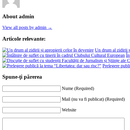
About admin
View all posts by admin →
Articole relevante:
Un drum al zidirii ș
În
Prelegere publi
Spune-ţi părerea
Nume (Required)
Mail (nu va fi publicat) (Required)
Website