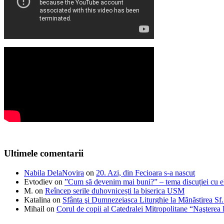
Ultimele comentarii
Nabila DelaNovira
on
20. Azi, din Fecioara s-a nascut
Evtodiev
on
”Cum să devenim mai buni?” – tema discuției cu el
M.
on
Reîncep serile duhovnicești la biserica USM
Katalina
on
Sfânta şi Dumnezeiasca Liturghie la Mănăstirea S
Mihail
on
Corul de copii al Catedralei Mitropolitane “Naştere