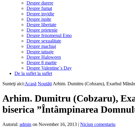
Despre durere
Despre fumat
Despre invidie
Despre ispite
Despre libertate
Despre prietenie
Despre fenomenul Emo
Despre sexualitate
Despre machiaj
Despre tatuaje
Despre Haloween
Despre 8 martie
Despre Valentine`s Day
De la suflet la suflet
Sunteţi aici:
Acasă
Noutăţi
Arhim. Dumitru (Cobzaru), Exarhul Mănăstir
Arhim. Dumitru (Cobzaru), Exar
biserica ”Întâmpinarea Domnul
Autorul:
admin
on November 16, 2013
|
Niciun comentariu