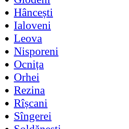
Hâncești
Ialoveni
Leova
Nisporeni
Ocnița
Orhei
Rezina
Rîșcani
Sîngerei
Șoldănești