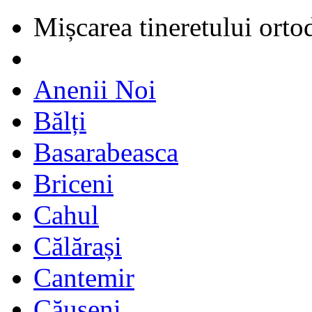
Mișcarea tineretului orto
Anenii Noi
Bălți
Basarabeasca
Briceni
Cahul
Călărași
Cantemir
Căușeni