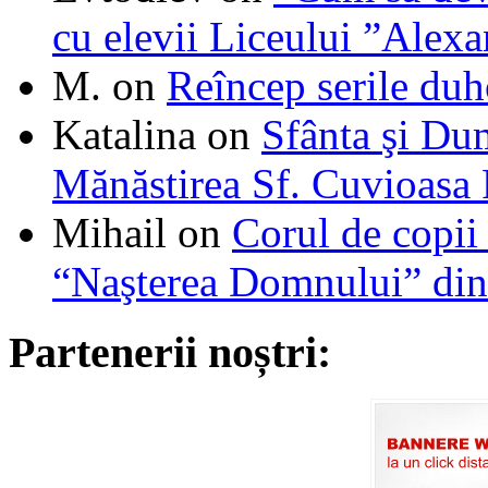
cu elevii Liceului ”Alexa
M.
on
Reîncep serile duh
Katalina
on
Sfânta şi Du
Mănăstirea Sf. Cuvioasa
Mihail
on
Corul de copii
“Naşterea Domnului” din
Partenerii noștri: