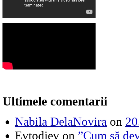
Ultimele comentarii
Nabila DelaNovira
on
20
Evtodiev
on
”Cum să dev