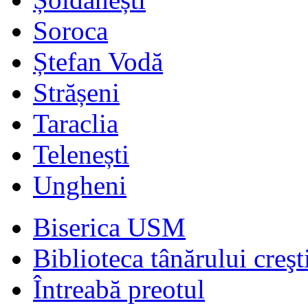
Soroca
Ștefan Vodă
Strășeni
Taraclia
Telenești
Ungheni
Biserica USM
Biblioteca tânărului creşt
Întreabă preotul