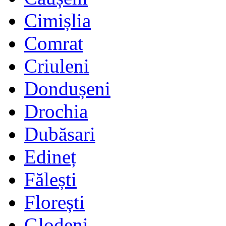
Cimișlia
Comrat
Criuleni
Dondușeni
Drochia
Dubăsari
Edineț
Fălești
Florești
Glodeni