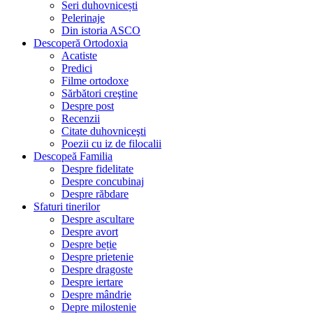
Seri duhovnicești
Pelerinaje
Din istoria ASCO
Descoperă Ortodoxia
Acatiste
Predici
Filme ortodoxe
Sărbători creştine
Despre post
Recenzii
Citate duhovniceşti
Poezii cu iz de filocalii
Descopeă Familia
Despre fidelitate
Despre concubinaj
Despre răbdare
Sfaturi tinerilor
Despre ascultare
Despre avort
Despre beție
Despre prietenie
Despre dragoste
Despre iertare
Despre mândrie
Depre milostenie