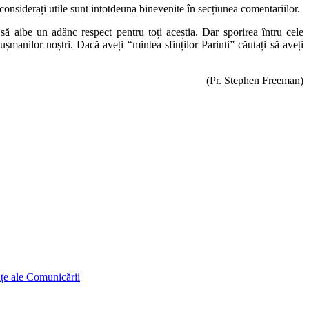
le considerați utile sunt intotdeuna binevenite în secțiunea comentariilor.
i să aibe un adânc respect pentru toți aceștia. Dar sporirea întru cele
ușmanilor noștri. Dacă aveți “mintea sfinților Parinti” căutați să aveți
(Pr. Stephen Freeman)
ințe ale Comunicării