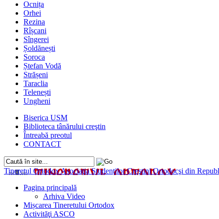
Ocnița
Orhei
Rezina
Rîșcani
Sîngerei
Șoldănești
Soroca
Ștefan Vodă
Strășeni
Taraclia
Telenești
Ungheni
Biserica USM
Biblioteca tânărului creştin
Întreabă preotul
CONTACT
Tineretul Ortodox
Asociaţia Studenţilor Creştini Ortodocşi din Rep
Pagina principală
Arhiva Video
Mișcarea Tineretului Ortodox
Activităţi ASCO