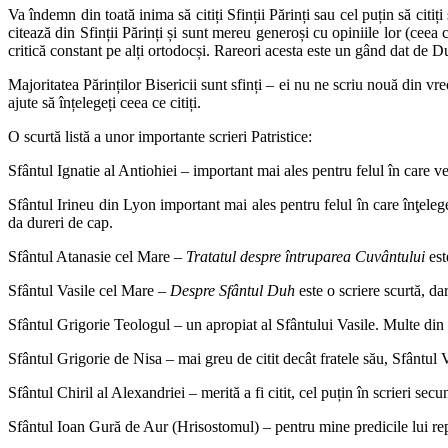
Va îndemn din toată inima să citiți Sfinții Părinți sau cel puțin să citiți
citează din Sfinții Părinți și sunt mereu generoși cu opiniile lor (ceea ce
critică constant pe alți ortodocși. Rareori acesta este un gând dat de
Majoritatea Părinților Bisericii sunt sfinți – ei nu ne scriu nouă din vre
ajute să înțelegeți ceea ce citiți.
O scurtă listă a unor importante scrieri Patristice:
Sfântul Ignatie al Antiohiei – important mai ales pentru felul în care ve
Sfântul Irineu din Lyon important mai ales pentru felul în care înţelege 
da dureri de cap.
Sfântul Atanasie cel Mare –
Tratatul despre întruparea Cuvântului
est
Sfântul Vasile cel Mare –
Despre Sfântul Duh
este o scriere scurtă, da
Sfântul Grigorie Teologul – un apropiat al Sfântului Vasile. Multe din o
Sfântul Grigorie de Nisa – mai greu de citit decât fratele său, Sfântul 
Sfântul Chiril al Alexandriei – merită a fi citit, cel puțin în scrieri secu
Sfântul Ioan Gură de Aur (Hrisostomul) – pentru mine predicile lui re