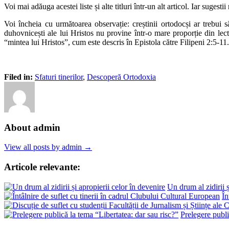
Voi mai adăuga acestei liste și alte titluri într-un alt articol. Iar suges
Voi încheia cu următoarea observație: creștinii ortodocși ar trebui să
duhovnicești ale lui Hristos nu provine într-o mare proporție din lectu
“mintea lui Hristos”, cum este descris în Epistola către Filipeni 2:5-11.
Filed in:
Sfaturi tinerilor
,
Descoperă Ortodoxia
About admin
View all posts by admin →
Articole relevante:
Un drum al zidirii ș
În
Prelegere publi