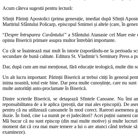
Acum câteva sugestii pentru lectură:
Sfinții Părinți Apostolici (prima generație, imediat după Sfinții Apost
Martiriul Sfântului Policarp, episcopul Smirnei și altele (care, în gener
“
Despre întruparea Cuvântului”
a Sfântului Atanasie cel Mare este
opinia Bisericii primare asupra multor întrebări importante.
Cu cât se înaintează mai mult în istorie (raportându-ne la perioada scr
secundare de bună calitate. Editura St. Vladimir’s Seminary Press a pu
Dar, după cum am mai menționat, fără educație teologică, multe din scrieri
Un alt lucru important: Părinții Bisericii ar trebui citiți în general 
inima noastră, totul este bine. Dar prea multe cunoștințe, care nu sunt
multe autorități auto-proclamate în Biserică.
Dintre scrierile Bisericii, se detaşează Sfintele Canoane. Nu îmi 
reponsabilitatea de a le aplica (preoții, dar mai ales episcopii). De a
pentru că nu utilizează canoanele în mod corect. Rareori asemenea gân
iluzie. În fond, cine i-a numit pe ei judecători? Acei puțini oameni care
Mă bucur că nu sunt episcop (din mai multe motive) și multe lucruri r
moment dat că cea mai mare temere a lui o are atunci când trebuie să de
examineze).