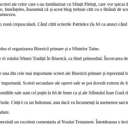
 scrieri ale celor care s-au familiarizat cu Sfinții Părinți, care vor spicu
, bineînțeles, înseamnă că și acest blog trebuie citit cu o fărâmă de scepti
 Dumnezeu.
o zonă crepusculară. Când cititi scrierile Patristice (la fel ca atunci când
dea el organizarea Bisericii primare și a Sfintelor Taine.
el rolului Sfintei Tradiții în Biserică, ca fiind primordial. Încercarea de
e una din cele mai importante scrieri ale Bisericii primare și reprezintă 
r importantă. Scrieri secundare ale operei sale se pot dovedi extrem de f
miliile sale sunt cel puțin la fel de bune ca și ale Sfântului Ioan Gură 
Vasile. Citiți-l cu un îndrumar, asta dacă va încumetați la asemenea sarci
ndare.
prezintă un excelent comentariu al Noului Testament. Întotdeauna o lect