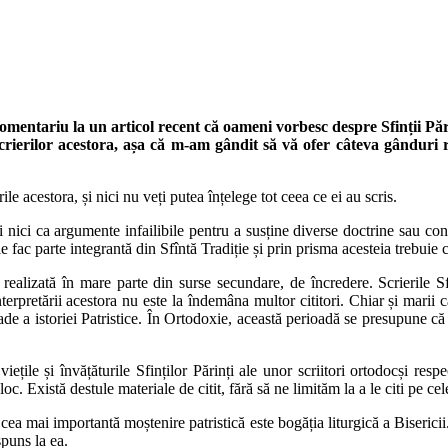
entariu la un articol recent că oameni vorbesc despre Sfinții Părin
crierilor acestora, așa că m-am gândit să vă ofer câteva gânduri ref
rile acestora, și nici nu veți putea înțelege tot ceea ce ei au scris.
şi nici ca argumente infailibile pentru a susține diverse doctrine sau con
 fac parte integrantă din Sfîntă Tradiție și prin prisma acesteia trebuie cit
e realizată în mare parte din surse secundare, de încredere. Scrierile Sf
erpretării acestora nu este la îndemâna multor cititori. Chiar și marii căr
oade a istoriei Patristice. În Ortodoxie, această perioadă se presupune că
ețile și învățăturile Sfinților Părinți ale unor scriitori ortodocși res
deloc. Există destule materiale de citit, fără să ne limităm la a le citi pe ce
 cea mai importantă moștenire patristică este bogăția liturgică a Bisericii.
spuns la ea.