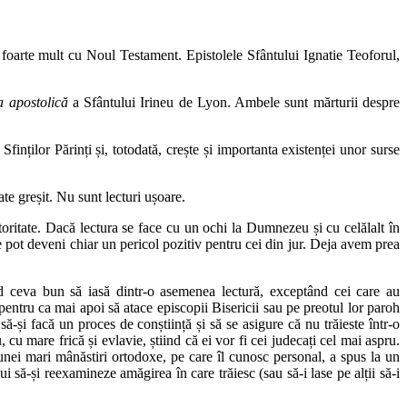
nă foarte mult cu Noul Testament. Epistolele Sfântului Ignatie Teoforul,
a apostolică
a Sfântului Irineu de Lyon. Ambele sunt mărturii despre
inților Părinți și, totodată, crește și importanta existenței unor surse
ate greșit. Nu sunt lecturi ușoare.
utoritate. Dacă lectura se face cu un ochi la Dumnezeu și cu celălalt în
e pot deveni chiar un pericol pozitiv pentru cei din jur. Deja avem prea
ăd ceva bun să iasă dintr-o asemenea lectură, exceptând cei care au
pentru ca mai apoi să atace episcopii Bisericii sau pe preotul lor paroh
și facă un proces de conștiință și să se asigure că nu trăieste într-o
 cu mare frică și evlavie, știind că ei vor fi cei judecați cel mai aspru.
unei mari mânăstiri ortodoxe, pe care îl cunosc personal, a spus la un
 să-și reexamineze amăgirea în care trăiesc (sau să-i lase pe alții să-i