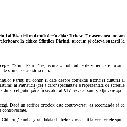
ți ai Bisericii mai mult decât chiar îi citesc. De asemenea, notam
eritoare la citirea Sfinților Părinți, precum și câteva sugestii la
cepte. “Sfintii Parinti” reprezintă o multitudine de scrieri care nu sunt
ite și înțelese aceste scrieri.
inților Părinți nu conţin şi date despre contextul istoric şi cultural al
turari ai Patristicii (cei a căror specialitate e reprezentată de scrierile
 a durat cel puțin până în secolul al XIV-lea, dar sunt și alții care spun
pectați. Dacă un scriitor ortodox este controversat, aș recomanda să se
le controversate.
 Citiți rugăciunile şi rânduiala slujbelor și meditați la ceea ce ele spun.