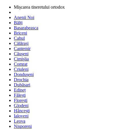
Mișcarea tineretului ortodox
Anenii Noi
Bălți
Basarabeasca
Briceni
Cahul
Călărași
Cantemir
Căușeni
Cimișlia
Comrat
Criuleni
Dondușeni
Drochia
Dubăsari
Edineț
Fălești
Florești
Glodeni
Hâncești
Ialoveni
Leova
Nisporeni