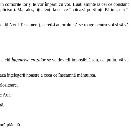
i din comorile lor și le vor împarți cu voi. Luați aminte la cei ce constant
cism). Mai ales, fiți atenți la cei ce îi citează pe Sfinții Părinți, dar îi
 citiți Noul Testament), cereți-i autorului să se roage pentru voi și să vă
 a citi
Împotriva ereziilor
se va dovedi imposibilă sau, cel puțin, vă va
baza înțelegerii noastre a ceea ce înseamnă mântuirea.
olositoare.
de Aur.
nă.
ură plăcută.