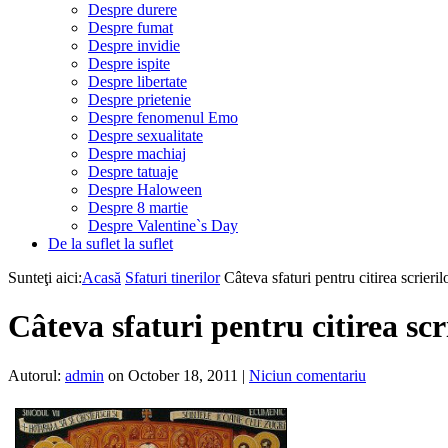
Despre durere
Despre fumat
Despre invidie
Despre ispite
Despre libertate
Despre prietenie
Despre fenomenul Emo
Despre sexualitate
Despre machiaj
Despre tatuaje
Despre Haloween
Despre 8 martie
Despre Valentine`s Day
De la suflet la suflet
Sunteţi aici:
Acasă
Sfaturi tinerilor
Câteva sfaturi pentru citirea scrierilo
Câteva sfaturi pentru citirea scri
Autorul:
admin
on October 18, 2011
|
Niciun comentariu