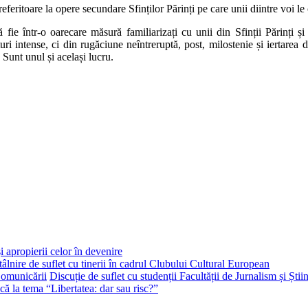
tii referitoare la opere secundare Sfinților Părinți pe care unii diintre voi 
 fie într-o oarecare măsură familiarizați cu unii din Sfinții Părinți ș
ri intense, ci din rugăciune neîntreruptă, post, milostenie și iertarea d
 Sunt unul și același lucru.
i apropierii celor în devenire
tâlnire de suflet cu tinerii în cadrul Clubului Cultural European
Discuție de suflet cu studenții Facultății de Jurnalism și Ști
că la tema “Libertatea: dar sau risc?”