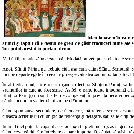
Menționasem într-un com
atunci și faptul că e destul de greu de găsit traduceri bune ale s
începutul acestui important drum.
Mai întâi, trebuie să înțelegeți că niciodată nu veți putea citi toate scrie
Apoi, Sfinții Părinți nu trebuie citiți aşa cum citim Sfânta Scriptură, 
nici pe departe egale în ceea ce privește calitatea sau importanța lor. Ele
În al treilea rând, nu e nicio rușine ca lectura Sfinților Părinți să fi
vremurilor în care au fost scrise. Astfel, o parte foarte importantă a int
Sfinților Părinți) nu sunt la fel de competenți în privinţa fiecărei peri
că nici acum nu s-a terminat vremea Părinților.
Când spun surse secundare, de încredere, mă refer la scrieri despre vi
citească scrierile lui cu un pic de reticență și detașare, sau să le citiţi 
În final (cel puțin la capătul acestor sugestii preliminare), aș sugera că
Când ceva vă ridică o întrebare ce pare importantă, căutați să găsiți ră