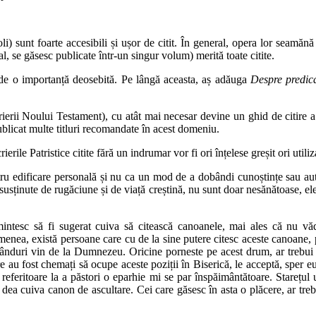
oli) sunt foarte accesibili și ușor de citit. În general, opera lor seamă
al, se găsesc publicate într-un singur volum) merită toate citite.
 de o importanță deosebită. Pe lângă aceasta, aș adăuga
Despre predic
ierii Noului Testament), cu atât mai necesar devine un ghid de citire a Sf
blicat multe titluri recomandate în acest domeniu.
le Patristice citite fără un indrumar vor fi ori înțelese greșit ori utiliz
pentru edificare personală și nu ca un mod de a dobândi cunoștințe sau a
 susținute de rugăciune și de viață creștină, nu sunt doar nesănătoase, el
amintesc să fi sugerat cuiva să citească canoanele, mai ales că nu v
semenea, există persoane care cu de la sine putere citesc aceste canoane, 
duri vin de la Dumnezeu. Oricine porneste pe acest drum, ar trebui să-
 au fost chemați să ocupe aceste poziții în Biserică, le acceptă, sper eu,
eferitoare la a păstori o eparhie mi se par înspăimântătoare. Starețul 
a cuiva canon de ascultare. Cei care găsesc în asta o plăcere, ar trebui