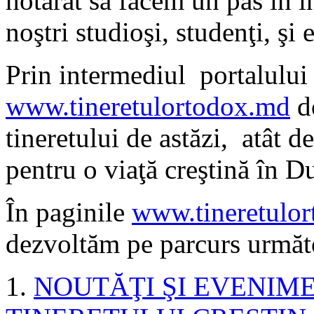
hotărât să facem un pas în î
noştri studioşi, studenţi, şi e
Prin intermediul portalului
www.tineretulortodox.md
do
tineretului de astăzi, atât de
pentru o viaţă creştină în D
În paginile
www.tineretulo
dezvoltăm pe parcurs următo
1.
NOUTĂŢI ŞI EVENIM