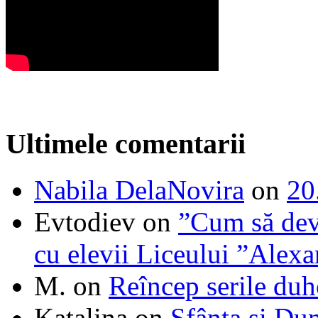
Ultimele comentarii
Nabila DelaNovira
on
20
Evtodiev
on
”Cum să dev
cu elevii Liceului ”Alexa
M.
on
Reîncep serile duh
Katalina
on
Sfânta şi Du