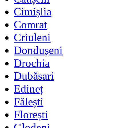
Cimișlia
Comrat
Criuleni
Dondușeni
Drochia
Dubăsari
Edineț
Fălești
Florești
Glodeni