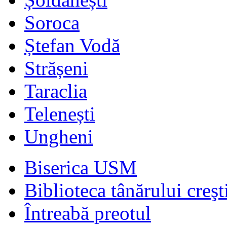
Soroca
Ștefan Vodă
Strășeni
Taraclia
Telenești
Ungheni
Biserica USM
Biblioteca tânărului creşt
Întreabă preotul