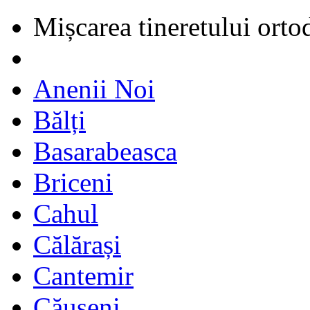
Mișcarea tineretului orto
Anenii Noi
Bălți
Basarabeasca
Briceni
Cahul
Călărași
Cantemir
Căușeni