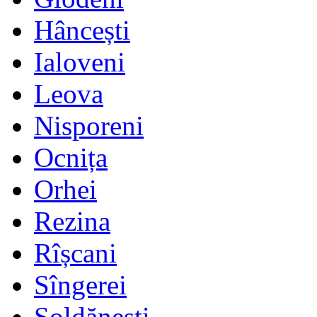
Hâncești
Ialoveni
Leova
Nisporeni
Ocnița
Orhei
Rezina
Rîșcani
Sîngerei
Șoldănești