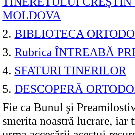
TINERETULUI CREŞTIN
MOLDOVA
2.
BIBLIOTECA ORTODO
3.
Rubrica ÎNTREABĂ P
4.
SFATURI TINERILOR
5.
DESCOPERĂ ORTODO
Fie ca Bunul şi Preamilost
smerita noastră lucrare, iar t
urma accesării acestui resurs