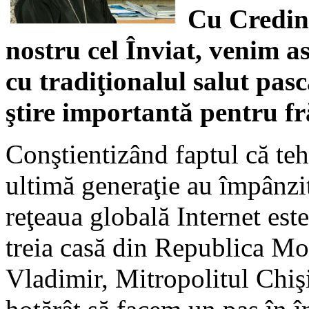
Cu Credinţ
nostru cel Înviat, venim as
cu tradiţionalul salut pasc
ştire importantă pentru fră
Conştientizând faptul că te
ultimă generaţie au împânzi
reţeaua globală Internet est
treia casă din Republica Mo
Vladimir, Mitropolitul Chiş