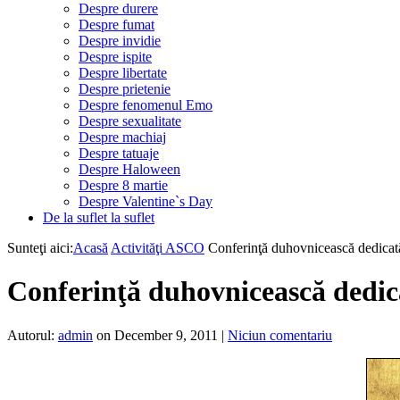
Despre durere
Despre fumat
Despre invidie
Despre ispite
Despre libertate
Despre prietenie
Despre fenomenul Emo
Despre sexualitate
Despre machiaj
Despre tatuaje
Despre Haloween
Despre 8 martie
Despre Valentine`s Day
De la suflet la suflet
Sunteţi aici:
Acasă
Activităţi ASCO
Conferinţă duhovnicească dedicat
Conferinţă duhovnicească dedic
Autorul:
admin
on December 9, 2011
|
Niciun comentariu