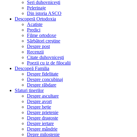
Seri duhovnicești
Pelerinaje
Din istoria ASCO
Descoperă Ortodoxia
Acatiste
Predici
Filme ortodoxe
Sărbători creştine
Despre post
Recenzii
Citate duhovniceşti
Poezii cu iz de filocalii
Descopeă Familia
Despre fidelitate
Despre concubinaj
Despre răbdare
Sfaturi tinerilor
Despre ascultare
Despre avort
Despre beție
Despre prietenie
Despre dragoste
Despre iertare
Despre mândrie
Depre milostenie