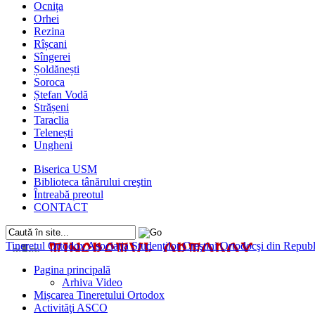
Ocnița
Orhei
Rezina
Rîșcani
Sîngerei
Șoldănești
Soroca
Ștefan Vodă
Strășeni
Taraclia
Telenești
Ungheni
Biserica USM
Biblioteca tânărului creştin
Întreabă preotul
CONTACT
Tineretul Ortodox
Asociaţia Studenţilor Creştini Ortodocşi din Rep
Pagina principală
Arhiva Video
Mișcarea Tineretului Ortodox
Activităţi ASCO