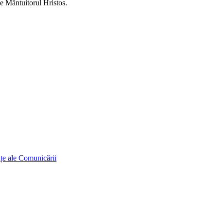
de Mântuitorul Hristos.
ințe ale Comunicării