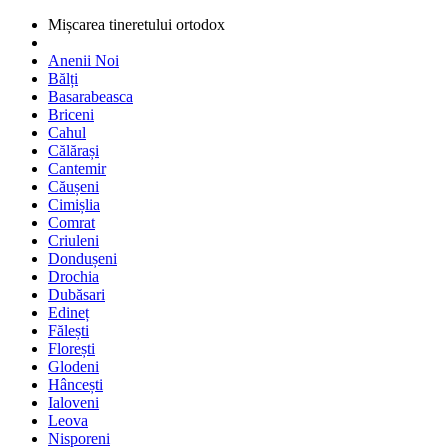
Mișcarea tineretului ortodox
Anenii Noi
Bălți
Basarabeasca
Briceni
Cahul
Călărași
Cantemir
Căușeni
Cimișlia
Comrat
Criuleni
Dondușeni
Drochia
Dubăsari
Edineț
Fălești
Florești
Glodeni
Hâncești
Ialoveni
Leova
Nisporeni