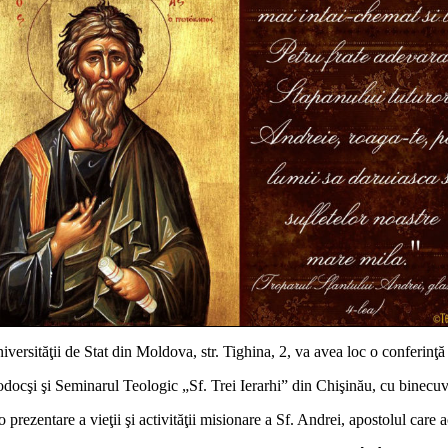
iversităţii de Stat din Moldova, str. Tighina, 2, va avea loc o conferinţ
docşi şi Seminarul Teologic „Sf. Trei Ierarhi” din Chişinău, cu binecuvâ
 o prezentare a vieţii şi activităţii misionare a Sf. Andrei, apostolul car