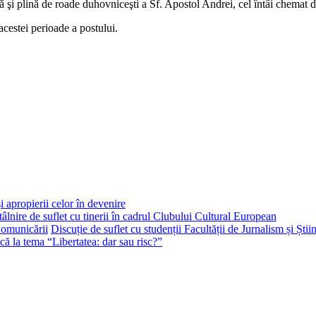
ică şi plină de roade duhovniceşti a Sf. Apostol Andrei, cel întâi chemat 
cestei perioade a postului.
i apropierii celor în devenire
tâlnire de suflet cu tinerii în cadrul Clubului Cultural European
Discuție de suflet cu studenții Facultății de Jurnalism și Ști
că la tema “Libertatea: dar sau risc?”