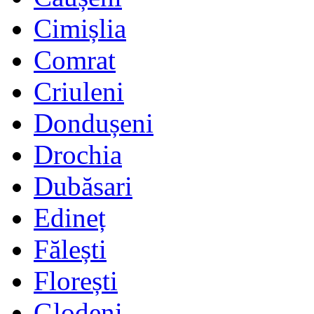
Cimișlia
Comrat
Criuleni
Dondușeni
Drochia
Dubăsari
Edineț
Fălești
Florești
Glodeni