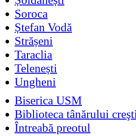
Soroca
Ștefan Vodă
Strășeni
Taraclia
Telenești
Ungheni
Biserica USM
Biblioteca tânărului creşt
Întreabă preotul