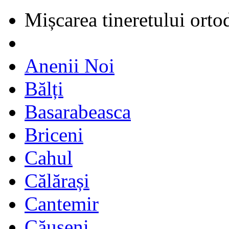
Mișcarea tineretului orto
Anenii Noi
Bălți
Basarabeasca
Briceni
Cahul
Călărași
Cantemir
Căușeni