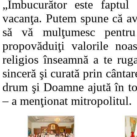
„Îmbucurător este faptul c
vacanţa. Putem spune că av
să vă mulţumesc pentru 
propovăduiţi valorile noa
religios înseamnă a te ruga
sinceră şi curată prin cânta
drum şi Doamne ajută în to
– a menţionat mitropolitul.