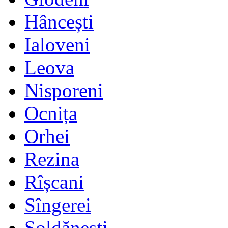
Hâncești
Ialoveni
Leova
Nisporeni
Ocnița
Orhei
Rezina
Rîșcani
Sîngerei
Șoldănești