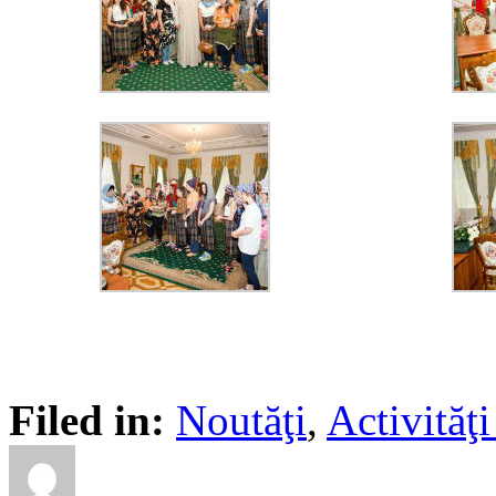
Filed in:
Noutăţi
,
Activită