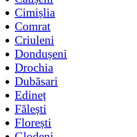
Cimișlia
Comrat
Criuleni
Dondușeni
Drochia
Dubăsari
Edineț
Fălești
Florești
Glodeni