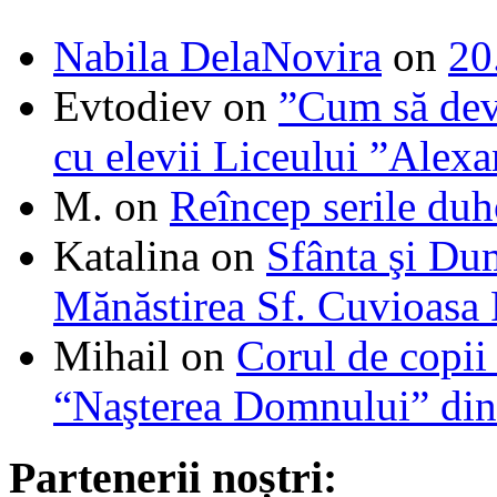
Nabila DelaNovira
on
20
Evtodiev
on
”Cum să dev
cu elevii Liceului ”Alexa
M.
on
Reîncep serile duh
Katalina
on
Sfânta şi Du
Mănăstirea Sf. Cuvioasa
Mihail
on
Corul de copii
“Naşterea Domnului” din
Partenerii noștri: