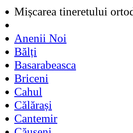
Mișcarea tineretului orto
Anenii Noi
Bălți
Basarabeasca
Briceni
Cahul
Călărași
Cantemir
Căușeni