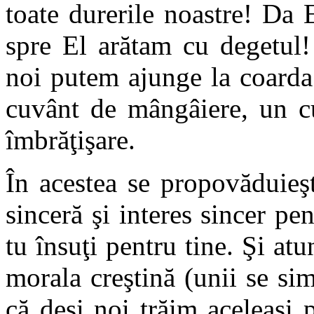
toate durerile noastre! Da E
spre El arătam cu degetul! 
noi putem ajunge la coarda
cuvânt de mângâiere, un cu
îmbrăţişare.
În acestea se propovăduieşt
sinceră şi interes sincer pent
tu însuţi pentru tine. Şi at
morala creştină (unii se sim
că deşi noi trăim aceleaşi 