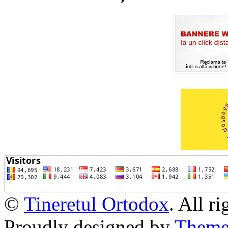
©
Tineretul Ortodox
. All r
Proudly designed by
Theme