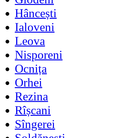
Hâncești
Ialoveni
Leova
Nisporeni
Ocnița
Orhei
Rezina
Rîșcani
Sîngerei
Șoldănești