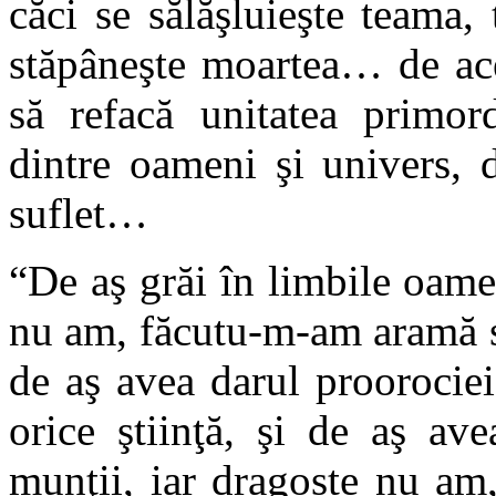
căci se sălăşluieşte teama,
stăpâneşte moartea… de ac
să refacă unitatea primord
dintre oameni şi univers, 
suflet…
“De aş grăi în limbile oamen
nu am, făcutu-m-am aramă s
de aş avea darul proorociei 
orice ştiinţă, şi de aş av
munţii, iar dragoste nu am