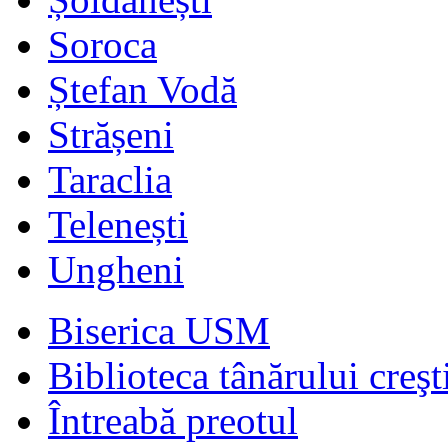
Soroca
Ștefan Vodă
Strășeni
Taraclia
Telenești
Ungheni
Biserica USM
Biblioteca tânărului creşt
Întreabă preotul