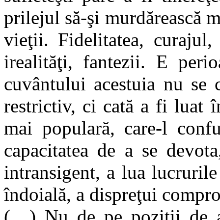
prilejul să-şi murdărească m
vieţii. Fidelitatea, curaju
irealităţi, fantezii. E pe
cuvântului acestuia nu se c
restrictiv, ci cată a fi luat
mai populară, care-l conf
capacitatea de a se devota,
intransigent, a lua lucrurile
îndoială, a dispreţui compro
(…) Nu de pe poziţii de aş