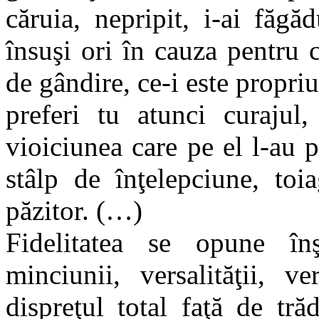
căruia, nepripit, i-ai făg
însuşi ori în cauza pentru 
de gândire, ce-i este propriu)
preferi tu atunci curajul,
vioiciunea care pe el l-au pă
stâlp de înţelepciune, toia
păzitor. (…)
Fidelitatea se opune înşel
minciunii, versalităţii, v
dispreţul total faţă de tr