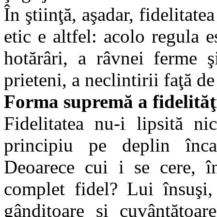
În ştiinţă, aşadar, fidelitat
etic e altfel: acolo regula e
hotărâri, a râvnei ferme ş
prieteni, a neclintirii faţă d
Forma supremă a fidelităţii
Fidelitatea nu-i lipsită ni
principiu pe deplin înca
Deoarece cui i se cere, î
complet fidel? Lui însuşi,
gânditoare şi cuvântătoare