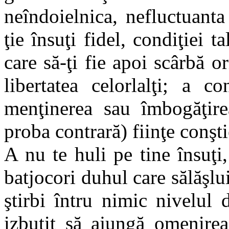
neîndoielnica, nefluctuanta 
ţie însuţi fidel, condiţiei
care să-ţi fie apoi scârbă o
libertatea celorlalţi; a c
menţinerea sau îmbogăţirea
proba contrară) fiinţe conşt
A nu te huli pe tine însuţi,
batjocori duhul care sălăşlui
ştirbi întru nimic nivelul d
izbutit să ajungă omenirea