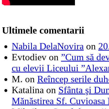
Ultimele comentarii
Nabila DelaNovira
on
20
Evtodiev
on
”Cum să dev
cu elevii Liceului ”Alexa
M.
on
Reîncep serile duh
Katalina
on
Sfânta şi Du
Mănăstirea Sf. Cuvioasa