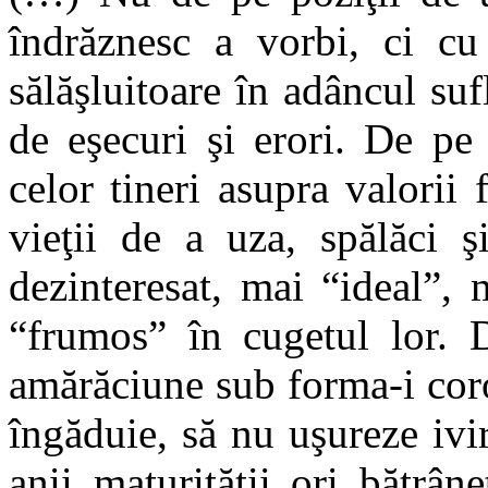
îndrăznesc a vorbi, ci c
sălăşluitoare în adâncul su
de eşecuri şi erori. De pe 
celor tineri asupra valorii f
vieţii de a uza, spălăci ş
dezinteresat, mai “ideal”, 
“frumos” în cugetul lor. 
amărăciune sub forma-i cor
îngăduie, să nu uşureze ivir
anii maturităţii ori bătrâ