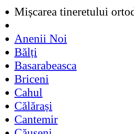
Mișcarea tineretului orto
Anenii Noi
Bălți
Basarabeasca
Briceni
Cahul
Călărași
Cantemir
Căușeni