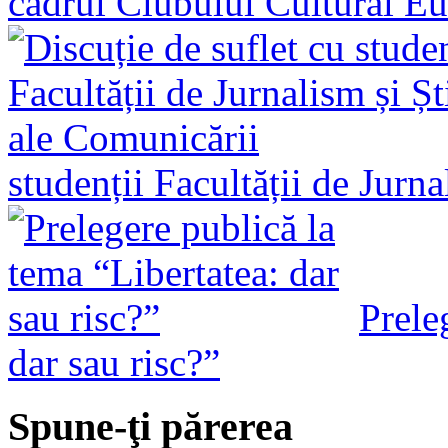
cadrul Clubului Cultural E
studenții Facultății de Jurn
Prele
dar sau risc?”
Spune-ţi părerea