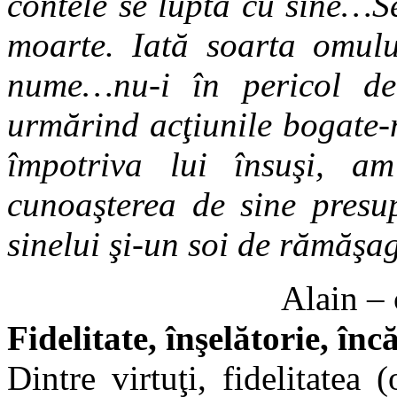
contele se lupta cu sine…Se
moarte. Iată soarta omulu
nume…nu-i în pericol de
urmărind acţiunile bogate-n
împotriva lui însuşi, a
cunoaşterea de sine presu
sinelui şi-un soi de rămăşa
Alain – 
Fidelitate, înşelătorie, în
Dintre virtuţi, fidelitatea