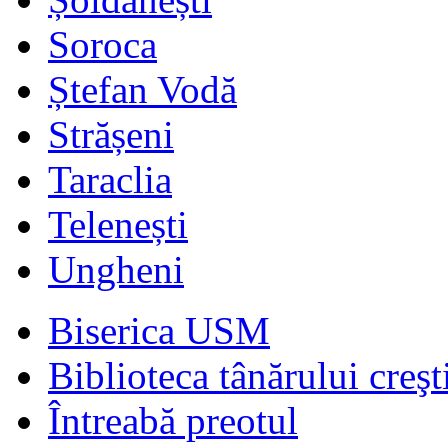
Soroca
Ștefan Vodă
Strășeni
Taraclia
Telenești
Ungheni
Biserica USM
Biblioteca tânărului creşt
Întreabă preotul