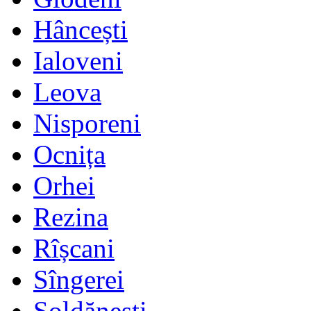
Hâncești
Ialoveni
Leova
Nisporeni
Ocnița
Orhei
Rezina
Rîșcani
Sîngerei
Șoldănești