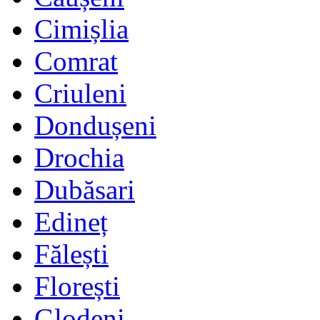
Cimișlia
Comrat
Criuleni
Dondușeni
Drochia
Dubăsari
Edineț
Fălești
Florești
Glodeni