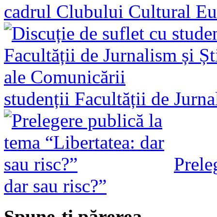
cadrul Clubului Cultural E
studenții Facultății de Jurn
Prele
dar sau risc?”
Spune-ţi părerea