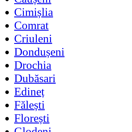
Cimișlia
Comrat
Criuleni
Dondușeni
Drochia
Dubăsari
Edineț
Fălești
Florești
Glodeni