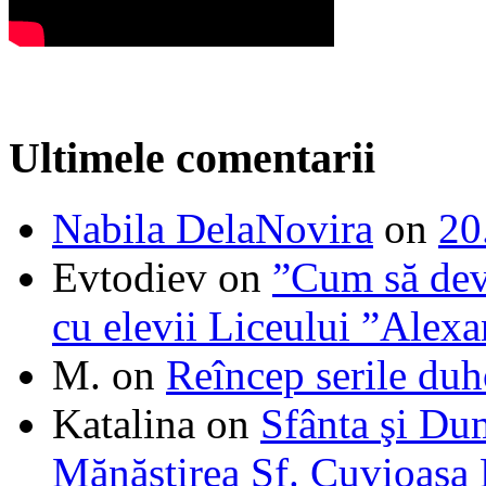
Ultimele comentarii
Nabila DelaNovira
on
20
Evtodiev
on
”Cum să dev
cu elevii Liceului ”Alexa
M.
on
Reîncep serile duh
Katalina
on
Sfânta şi Du
Mănăstirea Sf. Cuvioasa