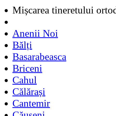
Mișcarea tineretului orto
Anenii Noi
Bălți
Basarabeasca
Briceni
Cahul
Călărași
Cantemir
Căușeni