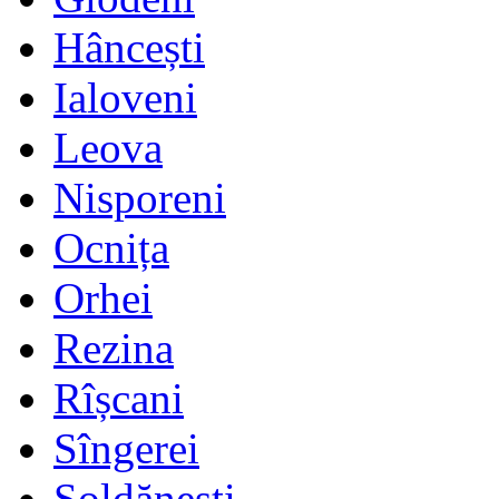
Hâncești
Ialoveni
Leova
Nisporeni
Ocnița
Orhei
Rezina
Rîșcani
Sîngerei
Șoldănești