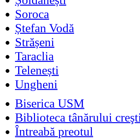
Soroca
Ștefan Vodă
Strășeni
Taraclia
Telenești
Ungheni
Biserica USM
Biblioteca tânărului creşt
Întreabă preotul