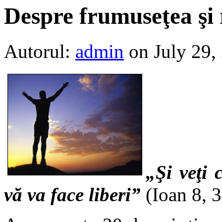
Despre frumuseţea şi r
Autorul:
admin
on July 29,
„Şi veţi 
vă va face liberi”
(Ioan 8, 3