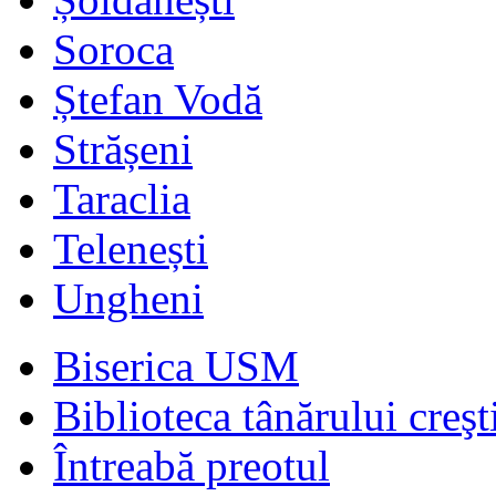
Soroca
Ștefan Vodă
Strășeni
Taraclia
Telenești
Ungheni
Biserica USM
Biblioteca tânărului creşt
Întreabă preotul