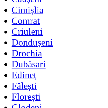
Cimișlia
Comrat
Criuleni
Dondușeni
Drochia
Dubăsari
Edineț
Fălești
Florești
Glodeni