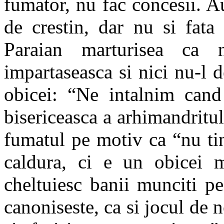
fumator, nu fac concesii. Au
de crestin, dar nu si fata 
Paraian marturisea ca
impartaseasca si nici nu-l 
obicei: “Ne intalnim cand
bisericeasca a arhimandrit
fumatul pe motiv ca “nu tin
caldura, ci e un obicei m
cheltuiesc banii munciti p
canoniseste, ca si jocul de n