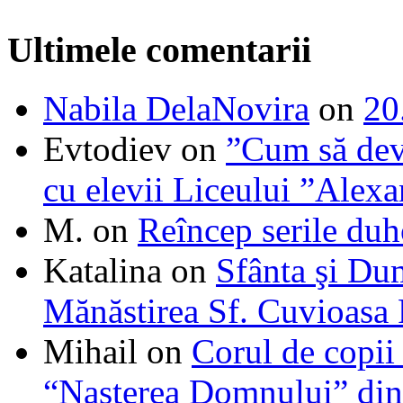
Ultimele comentarii
Nabila DelaNovira
on
20
Evtodiev
on
”Cum să dev
cu elevii Liceului ”Alexa
M.
on
Reîncep serile duh
Katalina
on
Sfânta şi Du
Mănăstirea Sf. Cuvioasa
Mihail
on
Corul de copii
“Naşterea Domnului” din