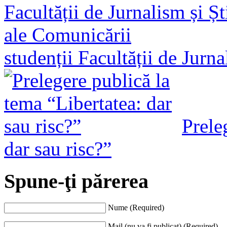
studenții Facultății de Jurn
Prele
dar sau risc?”
Spune-ţi părerea
Nume (Required)
Mail (nu va fi publicat) (Required)