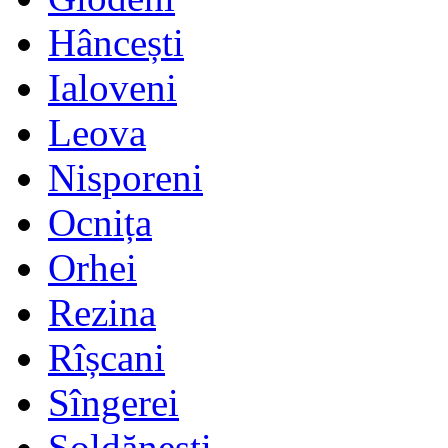
Hâncești
Ialoveni
Leova
Nisporeni
Ocnița
Orhei
Rezina
Rîșcani
Sîngerei
Șoldănești