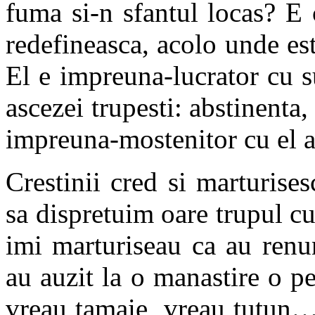
fuma si-n sfantul locas? E
redefineasca, acolo unde est
El e impreuna-lucrator cu su
ascezei trupesti: abstinenta,
impreuna-mostenitor cu el a
Crestinii cred si marturise
sa dispretuim oare trupul c
imi marturiseau ca au renu
au auzit la o manastire o 
vreau tamaie, vreau tutun…