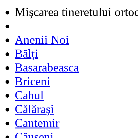
Mișcarea tineretului orto
Anenii Noi
Bălți
Basarabeasca
Briceni
Cahul
Călărași
Cantemir
Căușeni