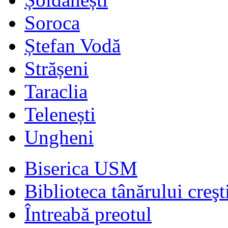
Soroca
Ștefan Vodă
Strășeni
Taraclia
Telenești
Ungheni
Biserica USM
Biblioteca tânărului creşt
Întreabă preotul