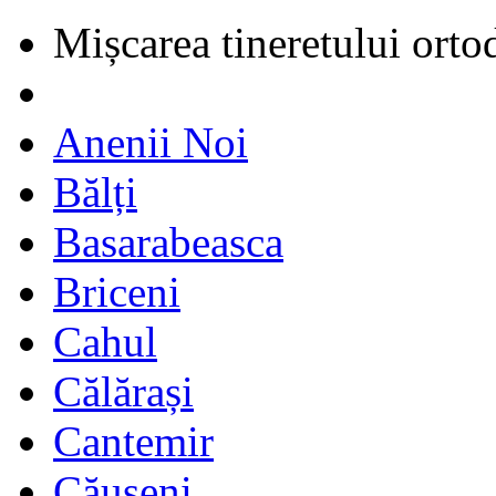
Mișcarea tineretului orto
Anenii Noi
Bălți
Basarabeasca
Briceni
Cahul
Călărași
Cantemir
Căușeni