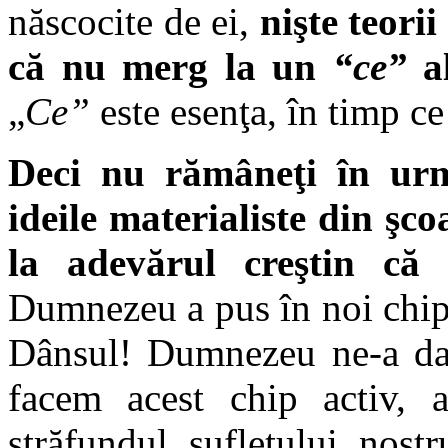
născocite de ei,
nişte teori
că nu merg la un
“ce”
al
„
Ce”
este esenţa, în timp ce
Deci nu rămâneţi în urm
ideile materialiste din şco
la adevărul creştin că
Dumnezeu a pus în noi chip
Dânsul! Dumnezeu ne-a dat 
facem acest chip activ, 
străfundul sufletului nost