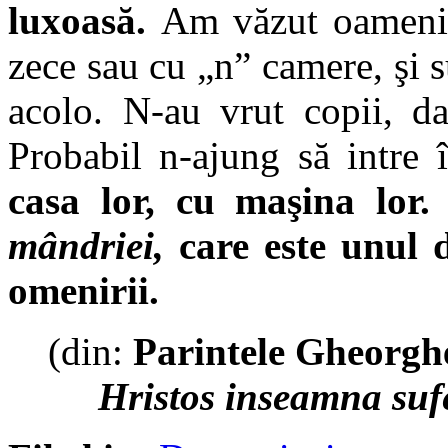
luxoasă.
Am văzut oameni c
zece sau cu „n” camere, şi s
acolo. N-au vrut copii, d
Probabil n-ajung să intre 
casa lor, cu maşina lor.
mândriei,
care este unul d
omenirii.
(din:
Parintele Gheorgh
Hristos inseamna suf