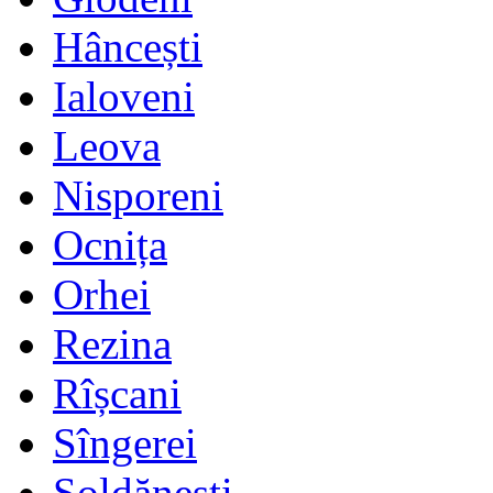
Hâncești
Ialoveni
Leova
Nisporeni
Ocnița
Orhei
Rezina
Rîșcani
Sîngerei
Șoldănești