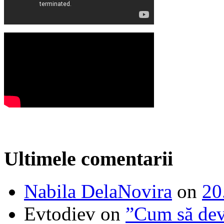
Ultimele comentarii
Nabila DelaNovira
on
20
Evtodiev
on
”Cum să dev