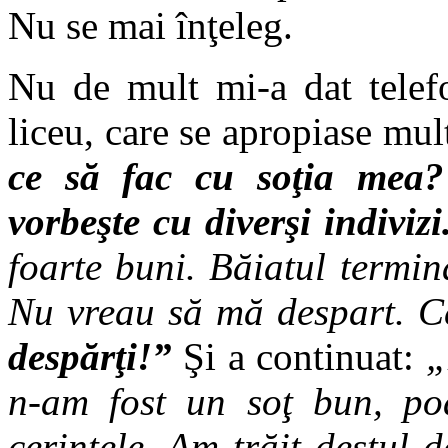
Nu se mai înţeleg.
Nu de mult mi-a dat telef
liceu, care se apropiase mul
ce să fac cu soţia mea? 
vorbeşte cu diverşi indivizi
foarte buni. Băiatul termină
Nu vreau să mă despart. C
despărţi!”
Şi a continuat:
„
n-am fost un soţ bun, poa
cerinţele. Am trăit destul