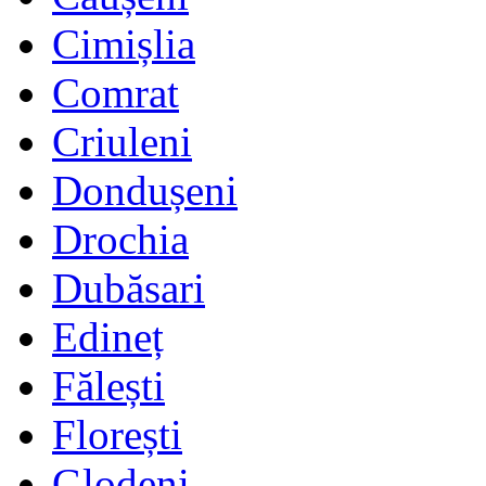
Cimișlia
Comrat
Criuleni
Dondușeni
Drochia
Dubăsari
Edineț
Fălești
Florești
Glodeni