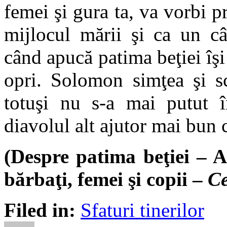
femei şi gura ta, va vorbi pr
mijlocul mării şi ca un c
când apucă patima beţiei îşi
opri. Solomon simţea şi sc
totuşi nu s-a mai putut în
diavolul alt ajutor mai bun c
(Despre patima beţiei – Al
bărbaţi, femei şi copii –
Ce
Filed in:
Sfaturi tinerilor