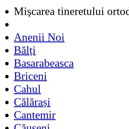
Mișcarea tineretului orto
Anenii Noi
Bălți
Basarabeasca
Briceni
Cahul
Călărași
Cantemir
Căușeni