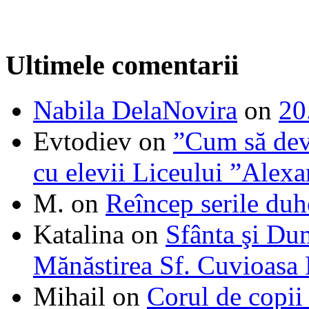
Ultimele comentarii
Nabila DelaNovira
on
20
Evtodiev
on
”Cum să dev
cu elevii Liceului ”Alexa
M.
on
Reîncep serile duh
Katalina
on
Sfânta şi Du
Mănăstirea Sf. Cuvioasa
Mihail
on
Corul de copii