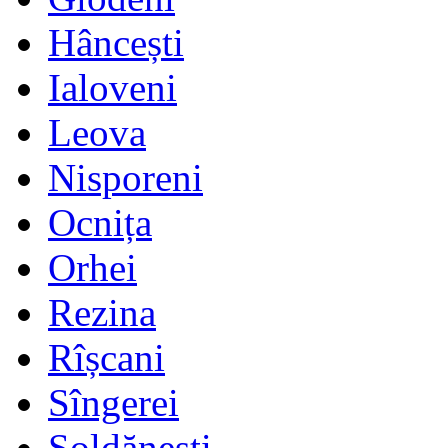
Hâncești
Ialoveni
Leova
Nisporeni
Ocnița
Orhei
Rezina
Rîșcani
Sîngerei
Șoldănești