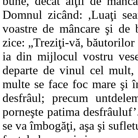
bune, decât alţii de mânc
Domnul zicând: ,Luaţi sea
voastre de mâncare şi de b
zice: „Treziţi-vă, băutorilor 
ia din mijlocul vostru vese
departe de vinul cel mult, 
multe se face foc mare şi î
desfrâul; precum untdelem
porneşte patima desfrâuluf’
se va îmbogăţi, aşa şi suflet