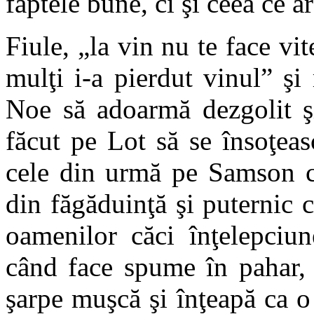
faptele bune, ci şi ceea ce 
Fiule, „la vin nu te face vit
mulţi i-a pierdut vinul” şi
Noe să adoarmă dezgolit şi
făcut pe Lot să se însoţeas
cele din urmă pe Samson ce
din făgăduinţă şi puternic c
oamenilor căci înţelepciun
când face spume în pahar,
şarpe muşcă şi înţeapă ca o