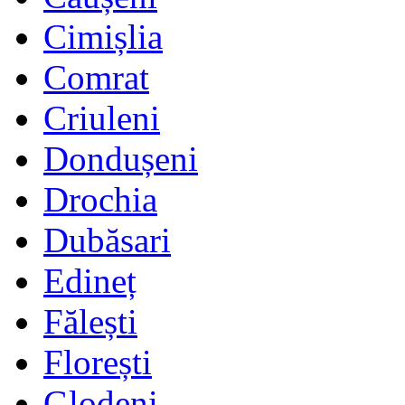
Cimișlia
Comrat
Criuleni
Dondușeni
Drochia
Dubăsari
Edineț
Fălești
Florești
Glodeni