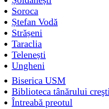
Soroca
Ștefan Vodă
Strășeni
Taraclia
Telenești
Ungheni
Biserica USM
Biblioteca tânărului creşt
Întreabă preotul