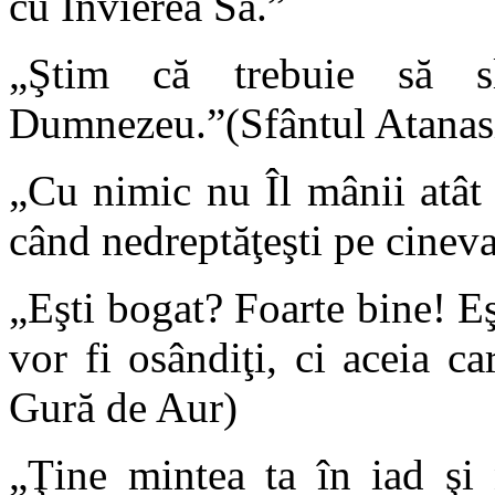
cu Învierea Sa.”
„Ştim că trebuie să s
Dumnezeu.”(Sfântul Atanas
„Cu nimic nu Îl mânii atât
când nedreptăţeşti pe cinev
„Eşti bogat? Foarte bine! Eş
vor fi osândiţi, ci aceia ca
Gură de Aur)
„Ţine mintea ta în iad şi 