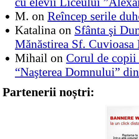
cu elevii Liceului ”Alexa
M.
on
Reîncep serile duh
Katalina
on
Sfânta şi Du
Mănăstirea Sf. Cuvioasa
Mihail
on
Corul de copii
“Naşterea Domnului” din
Partenerii noștri: