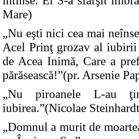
întinse. El S-a sfârşit îmbr
Mare)
„Nu eşti nici cea mai neîns
Acel Prinţ grozav al iubiri
de Acea Inimă, Care a prefe
părăsească!”(pr. Arsenie Pa
„Nu piroanele L-au ţin
iubirea.”(Nicolae Steinhardt
„Domnul a murit de moartea