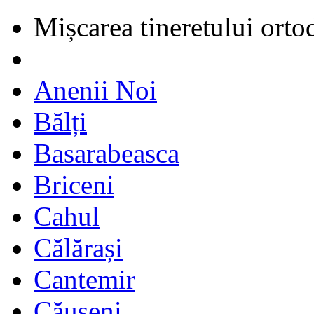
Mișcarea tineretului orto
Anenii Noi
Bălți
Basarabeasca
Briceni
Cahul
Călărași
Cantemir
Căușeni