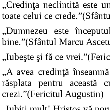
„Credinţa neclintită este un
toate celui ce crede.”(Sfânt
„Dumnezeu este începutul,
bine.”(Sfântul Marcu Ascet
„Iubeşte şi fă ce vrei.”(Feri
„A avea credinţă înseamnă 
răsplata pentru această 
crezi.”(Fericitul Augustin)
„Iubiţi mult! Hristos vă por