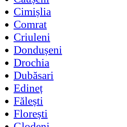
Cimișlia
Comrat
Criuleni
Dondușeni
Drochia
Dubăsari
Edineț
Fălești
Florești
Glodeni