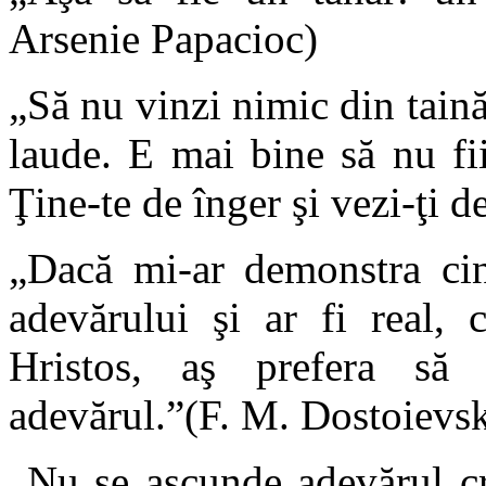
Arsenie Papacioc)
„Să nu vinzi nimic din taină
laude. E mai bine să nu fii
Ţine-te de înger şi vezi-ţi 
„Dacă mi-ar demonstra cin
adevărului şi ar fi real, 
Hristos, aş prefera să
adevărul.”(F. M. Dostoievsk
„Nu se ascunde adevărul cr