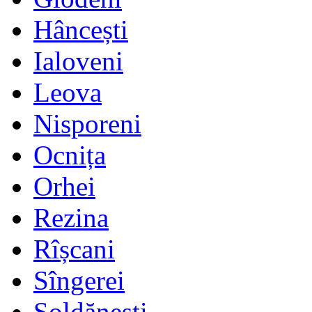
Hâncești
Ialoveni
Leova
Nisporeni
Ocnița
Orhei
Rezina
Rîșcani
Sîngerei
Șoldănești