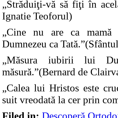
„Străduiţi-vă să fiţi în a
Ignatie Teoforul)
„Cine nu are ca mamă B
Dumnezeu ca Tată.”(Sfântul
„Măsura iubirii lui 
măsură.”(Bernard de Clairv
„Calea lui Hristos este cr
suit vreodată la cer prin co
Filed in:
Descoperă Ortodo