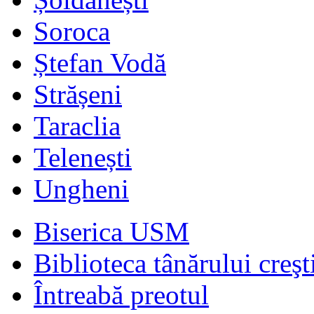
Soroca
Ștefan Vodă
Strășeni
Taraclia
Telenești
Ungheni
Biserica USM
Biblioteca tânărului creşt
Întreabă preotul