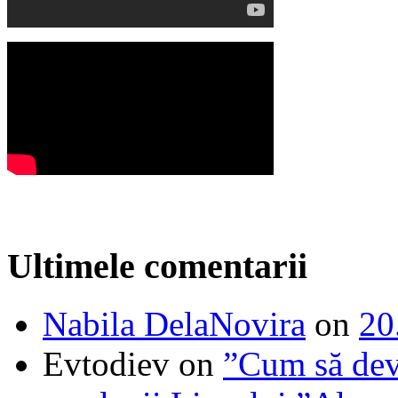
Ultimele comentarii
Nabila DelaNovira
on
20
Evtodiev
on
”Cum să dev