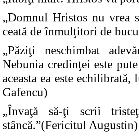
„Domnul Hristos nu vrea să
ceată de înmulţitori de bucur
„Păziţi neschimbat adevăr
Nebunia credinţei este put
aceasta ea este echilibrată,
Gafencu)
„Învaţă să-ţi scrii trist
stâncă.”(Fericitul Augustin)