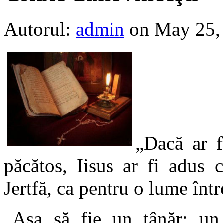
Autorul:
admin
on May 25,
„Dacă ar f
păcătos, Iisus ar fi adus 
Jertfă, ca pentru o lume înt
„Aşa să fie un tânăr: un 