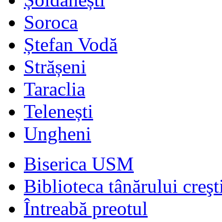
Soroca
Ștefan Vodă
Strășeni
Taraclia
Telenești
Ungheni
Biserica USM
Biblioteca tânărului creşt
Întreabă preotul