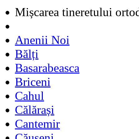
Mișcarea tineretului orto
Anenii Noi
Bălți
Basarabeasca
Briceni
Cahul
Călărași
Cantemir
Căușeni