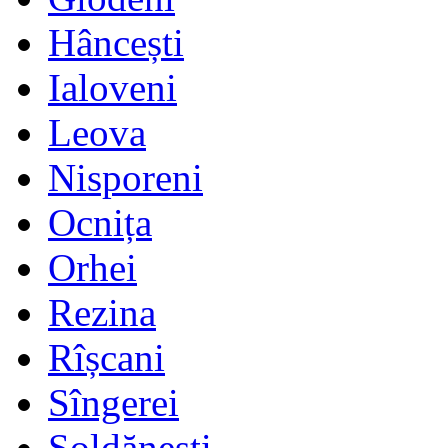
Hâncești
Ialoveni
Leova
Nisporeni
Ocnița
Orhei
Rezina
Rîșcani
Sîngerei
Șoldănești