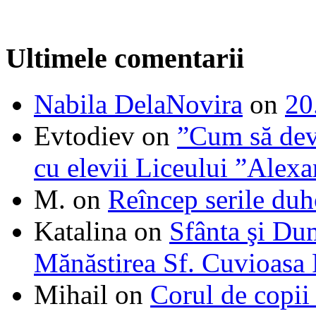
Ultimele comentarii
Nabila DelaNovira
on
20
Evtodiev
on
”Cum să dev
cu elevii Liceului ”Alexa
M.
on
Reîncep serile duh
Katalina
on
Sfânta şi Du
Mănăstirea Sf. Cuvioasa
Mihail
on
Corul de copii