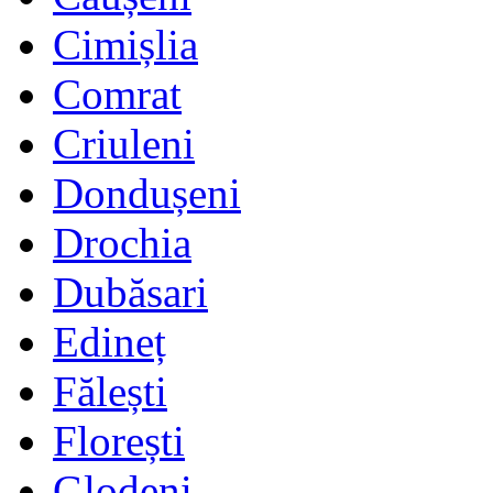
Cimișlia
Comrat
Criuleni
Dondușeni
Drochia
Dubăsari
Edineț
Fălești
Florești
Glodeni