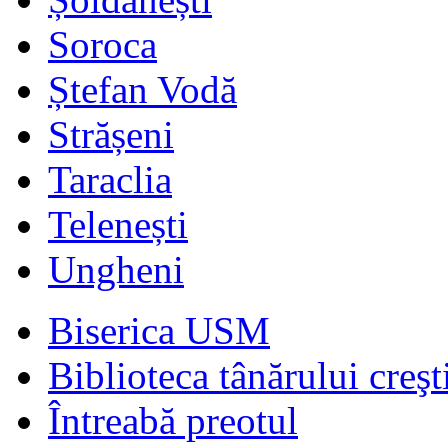
Soroca
Ștefan Vodă
Strășeni
Taraclia
Telenești
Ungheni
Biserica USM
Biblioteca tânărului creşt
Întreabă preotul