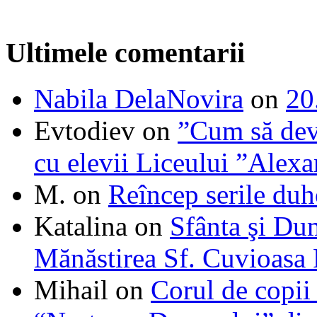
Ultimele comentarii
Nabila DelaNovira
on
20
Evtodiev
on
”Cum să dev
cu elevii Liceului ”Alexa
M.
on
Reîncep serile duh
Katalina
on
Sfânta şi Du
Mănăstirea Sf. Cuvioasa
Mihail
on
Corul de copii