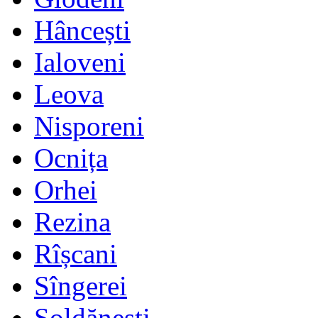
Hâncești
Ialoveni
Leova
Nisporeni
Ocnița
Orhei
Rezina
Rîșcani
Sîngerei
Șoldănești