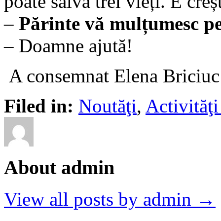
poate salva trei vieți. E creș
–
Părinte vă mulțumesc pe
– Doamne ajută!
A consemnat Elena Briciuc
Filed in:
Noutăţi
,
Activită
About admin
View all posts by admin →