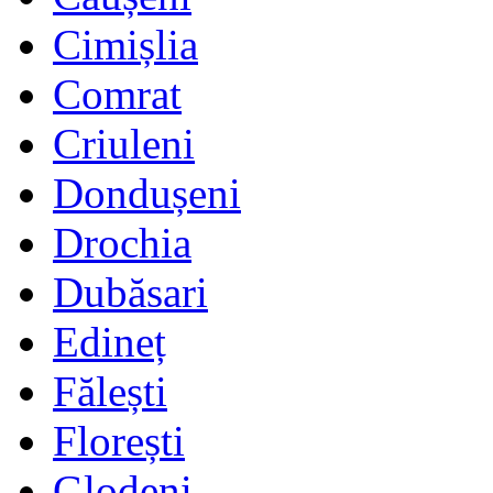
Cimișlia
Comrat
Criuleni
Dondușeni
Drochia
Dubăsari
Edineț
Fălești
Florești
Glodeni