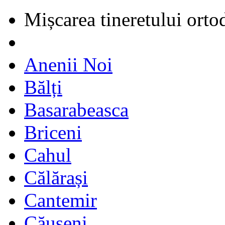
Mișcarea tineretului orto
Anenii Noi
Bălți
Basarabeasca
Briceni
Cahul
Călărași
Cantemir
Căușeni