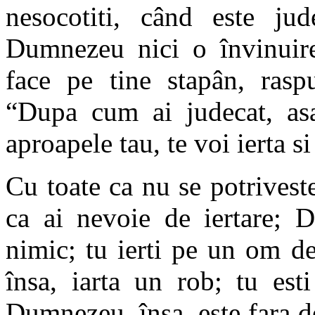
nesocotiti, când este ju
Dumnezeu nici o învinuir
face pe tine stapân, raspu
“Dupa cum ai judecat, asa
aproapele tau, te voi ierta s
Cu toate ca nu se potriveste
ca ai nevoie de iertare; 
nimic; tu ierti pe un om d
însa, iarta un rob; tu est
Dumnezeu, însa, este fara de