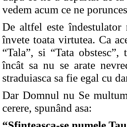
vedem acum ce ne poruncest
De altfel este îndestulato
învete toata virtutea. Ca 
“Tala”, si “Tata obstesc”, 
încât sa nu se arate nevre
straduiasca sa fie egal cu da
Dar Domnul nu Se multumest
cerere, spunând asa:
“Sfinteasca-se numele Ta