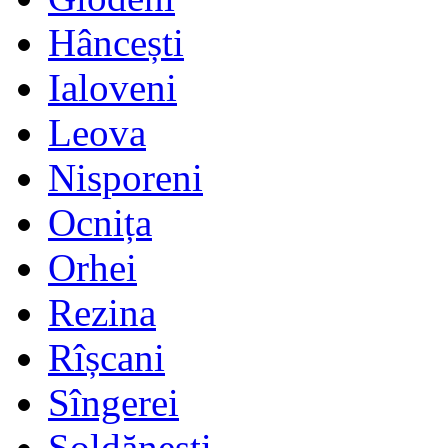
Hâncești
Ialoveni
Leova
Nisporeni
Ocnița
Orhei
Rezina
Rîșcani
Sîngerei
Șoldănești