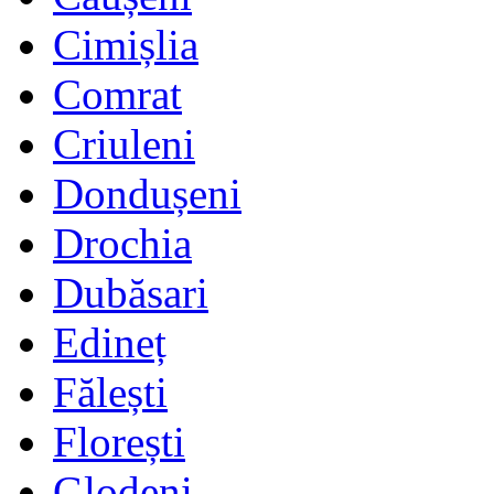
Cimișlia
Comrat
Criuleni
Dondușeni
Drochia
Dubăsari
Edineț
Fălești
Florești
Glodeni