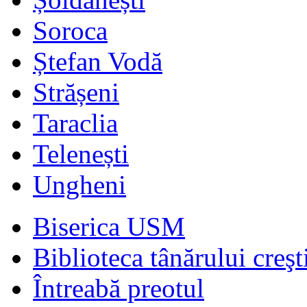
Soroca
Ștefan Vodă
Strășeni
Taraclia
Telenești
Ungheni
Biserica USM
Biblioteca tânărului creşt
Întreabă preotul