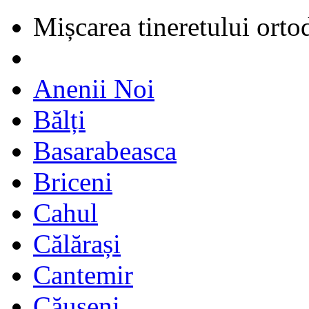
Mișcarea tineretului orto
Anenii Noi
Bălți
Basarabeasca
Briceni
Cahul
Călărași
Cantemir
Căușeni