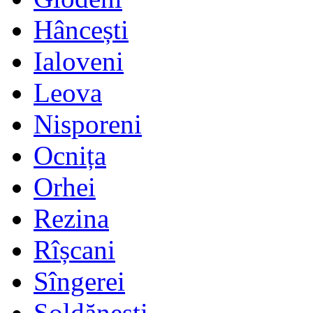
Hâncești
Ialoveni
Leova
Nisporeni
Ocnița
Orhei
Rezina
Rîșcani
Sîngerei
Șoldănești