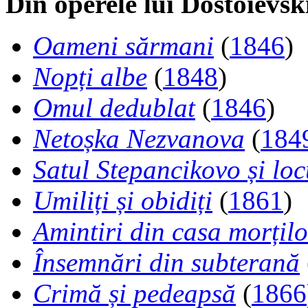
Din operele lui Dostoievsk
Oameni sărmani
(
1846
)
Nopți albe
(
1848
)
Omul dedublat
(
1846
)
Netoșka Nezvanova
(
184
Satul Stepancikovo și locu
Umiliți și obidiți
(
1861
)
Amintiri din casa morțilo
Însemnări din subterană
Crimă și pedeapsă
(
1866