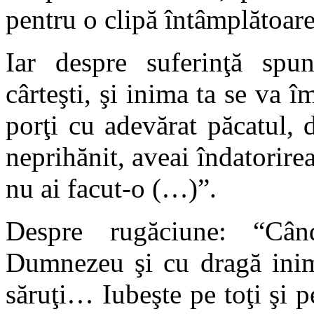
pentru o clipă întâmplătoar
Iar despre suferinţă spun
cârteşti, şi inima ta se va 
porţi cu adevărat păcatul,
neprihănit, aveai îndatorirea
nu ai facut-o (…)”.
Despre rugăciune: “Cân
Dumnezeu şi cu dragă inimă
săruţi… Iubeşte pe toţi şi pe