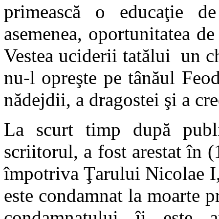
primească o educaţie de 
asemenea, oportunitatea de 
Vestea uciderii tatălui un c
nu-l opreşte pe tânăul Feo
nădejdii, a dragostei şi a c
La scurt timp după publ
scriitorul, a fost arestat în 
împotriva Ţarului Nicolae I
este condamnat la moarte p
condamnatului îi este a