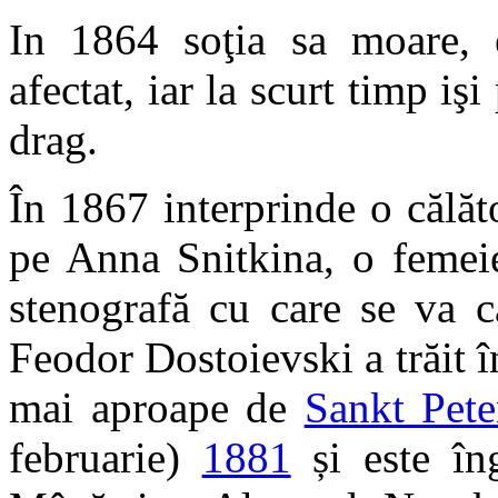
In 1864 soţia sa moare, e
afectat, iar la scurt timp işi 
drag.
În 1867 interprinde o călă
pe Anna Snitkina, o femeie
stenografă cu care se va că
Feodor Dostoievski a trăit î
mai aproape de
Sankt Pete
februarie)
1881
și este îng