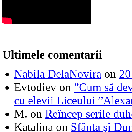
Ultimele comentarii
Nabila DelaNovira
on
20
Evtodiev
on
”Cum să dev
cu elevii Liceului ”Alexa
M.
on
Reîncep serile duh
Katalina
on
Sfânta şi Du