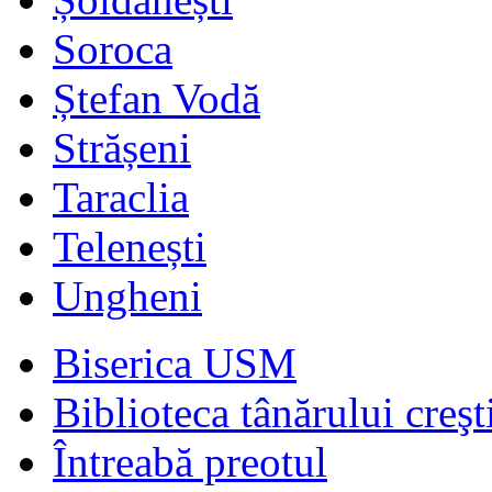
Soroca
Ștefan Vodă
Strășeni
Taraclia
Telenești
Ungheni
Biserica USM
Biblioteca tânărului creşt
Întreabă preotul