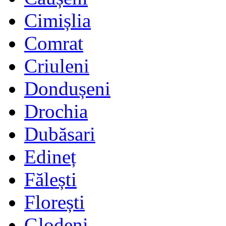
Cimișlia
Comrat
Criuleni
Dondușeni
Drochia
Dubăsari
Edineț
Fălești
Florești
Glodeni