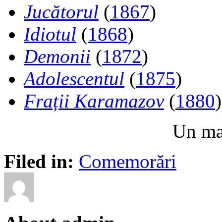
Jucătorul
(
1867
)
Idiotul
(
1868
)
Demonii
(
1872
)
Adolescentul
(
1875
)
Frații Karamazov
(
1880
)
Un mat
Filed in:
Comemorări