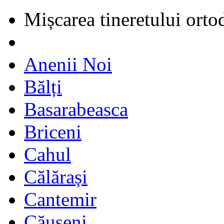
Mișcarea tineretului orto
Anenii Noi
Bălți
Basarabeasca
Briceni
Cahul
Călărași
Cantemir
Căușeni