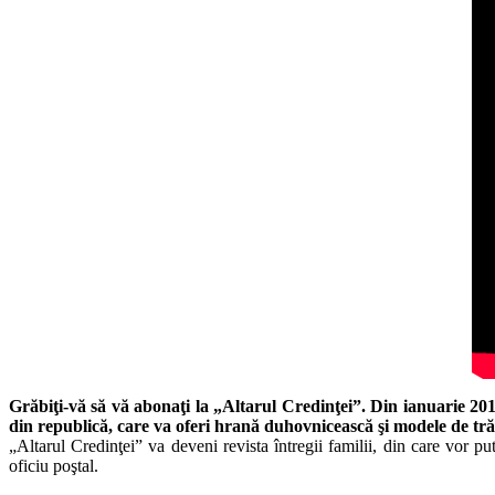
Grăbiţi-vă să vă abonaţi la „Altarul Credinţei”. Din ianuarie 2013
din republică, care va oferi hrană duhovnicească şi modele de tr
„Altarul Credinţei” va deveni revista întregii familii, din care vor put
oficiu poştal.