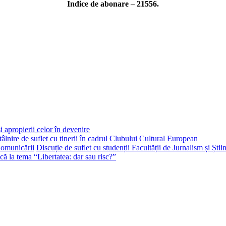
Indice de abonare – 21556.
i apropierii celor în devenire
tâlnire de suflet cu tinerii în cadrul Clubului Cultural European
Discuție de suflet cu studenții Facultății de Jurnalism și Ști
că la tema “Libertatea: dar sau risc?”