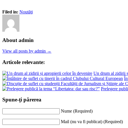
Filed in:
Noutăţi
About admin
View all posts by admin →
Articole relevante:
Un drum al zidirii ș
În
Prelegere publi
Spune-ţi părerea
Nume (Required)
Mail (nu va fi publicat) (Required)