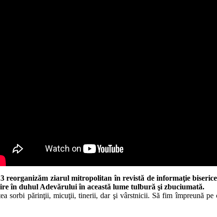
 reorganizăm ziarul mitropolitan în revistă de informaţie bisericeasc
ăire în duhul Adevărului în această lume tulbură şi zbuciumată.
ea sorbi părinţii, micuţii, tinerii, dar şi vârstnicii. Să fim împreună p