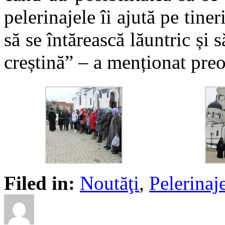
pelerinajele îi ajută pe tiner
să se întărească lăuntric și 
creștină” – a menționat pre
Filed in:
Noutăţi
,
Pelerinaj