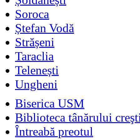
Soroca
Ștefan Vodă
Strășeni
Taraclia
Telenești
Ungheni
Biserica USM
Biblioteca tânărului creşt
Întreabă preotul