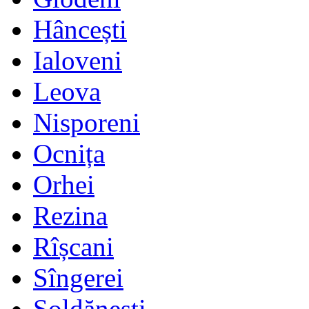
Hâncești
Ialoveni
Leova
Nisporeni
Ocnița
Orhei
Rezina
Rîșcani
Sîngerei
Șoldănești