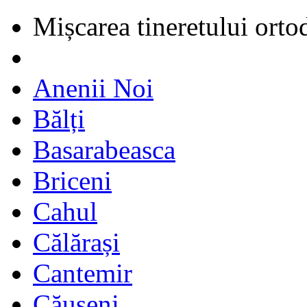
Mișcarea tineretului orto
Anenii Noi
Bălți
Basarabeasca
Briceni
Cahul
Călărași
Cantemir
Căușeni