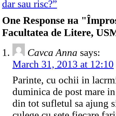
dar sau risc?”
One Response на "Împros
Facultatea de Litere, US
Cavca Anna
says:
March 31, 2013 at 12:10
Parinte, cu ochii in lacrmi
duminica de post mare in 
din tot sufletul sa ajung 
culege cu sete fiecare fari