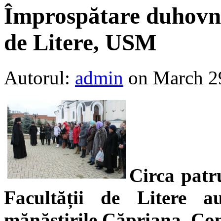
Împrospătare duhovni
de Litere, USM
Autorul:
admin
on March 2
Circa patru
Facultății de Litere a
mănăstirile Căpriana, Con