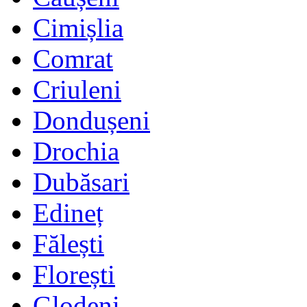
Cimișlia
Comrat
Criuleni
Dondușeni
Drochia
Dubăsari
Edineț
Fălești
Florești
Glodeni