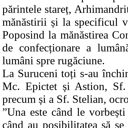
părintele stareț, Arhimandritu
mănăstirii și la specificul 
Poposind la mănăstirea Cond
de confecționare a lumână
lumâni spre rugăciune.
La Suruceni toți s-au închin
Mc. Epictet și Astion, Sf.
precum și a Sf. Stelian, ocro
”Una este când le vorbești 
când au posibilitatea să se