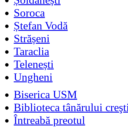
Soroca
Ștefan Vodă
Strășeni
Taraclia
Telenești
Ungheni
Biserica USM
Biblioteca tânărului creşt
Întreabă preotul