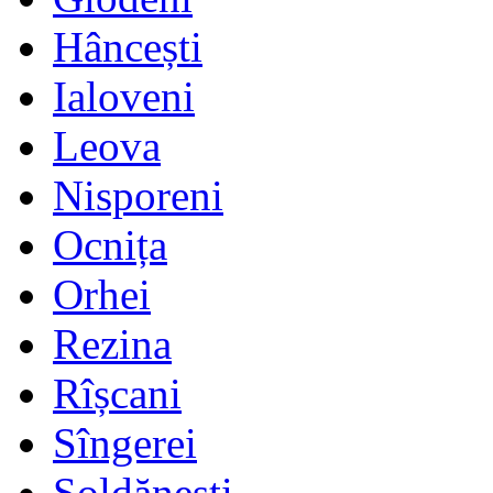
Hâncești
Ialoveni
Leova
Nisporeni
Ocnița
Orhei
Rezina
Rîșcani
Sîngerei
Șoldănești