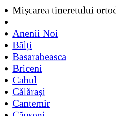
Mișcarea tineretului orto
Anenii Noi
Bălți
Basarabeasca
Briceni
Cahul
Călărași
Cantemir
Căușeni