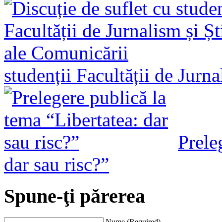
studenții Facultății de Jurn
Prele
dar sau risc?”
Spune-ţi părerea
Nume (Required)