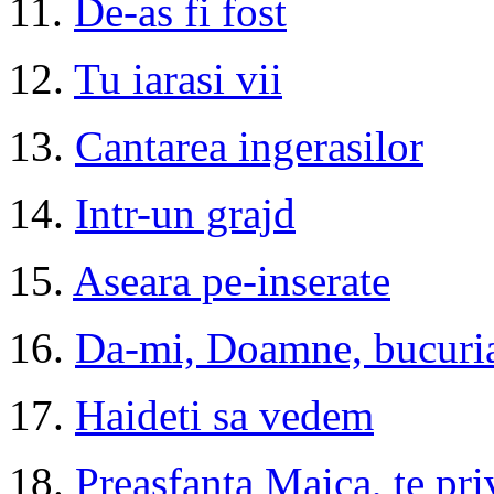
11.
De-as fi fost
12.
Tu iarasi vii
13.
Cantarea ingerasilor
14.
Intr-un grajd
15.
Aseara pe-inserate
16.
Da-mi, Doamne, bucuria
17.
Haideti sa vedem
18.
Preasfanta Maica, te pri