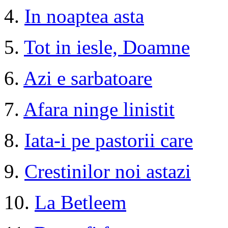
4.
In noaptea asta
5.
Tot in iesle, Doamne
6.
Azi e sarbatoare
7.
Afara ninge linistit
8.
Iata-i pe pastorii care
9.
Crestinilor noi astazi
10.
La Betleem