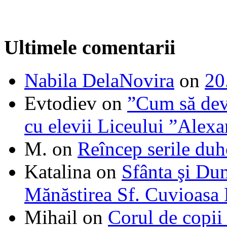
Ultimele comentarii
Nabila DelaNovira
on
20
Evtodiev
on
”Cum să dev
cu elevii Liceului ”Alexa
M.
on
Reîncep serile duh
Katalina
on
Sfânta şi Du
Mănăstirea Sf. Cuvioasa
Mihail
on
Corul de copii