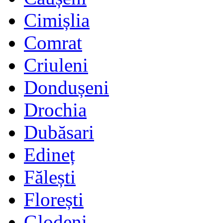
Cimișlia
Comrat
Criuleni
Dondușeni
Drochia
Dubăsari
Edineț
Fălești
Florești
Glodeni