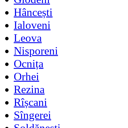
Hâncești
Ialoveni
Leova
Nisporeni
Ocnița
Orhei
Rezina
Rîșcani
Sîngerei
Șoldănești