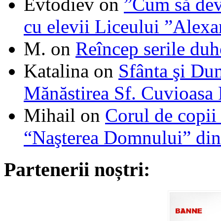
Evtodiev
on
”Cum să dev
cu elevii Liceului ”Alexa
M.
on
Reîncep serile duh
Katalina
on
Sfânta şi Du
Mănăstirea Sf. Cuvioasa
Mihail
on
Corul de copii
“Naşterea Domnului” din
Partenerii noștri: