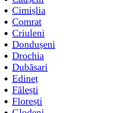
Cimișlia
Comrat
Criuleni
Dondușeni
Drochia
Dubăsari
Edineț
Fălești
Florești
Glodeni