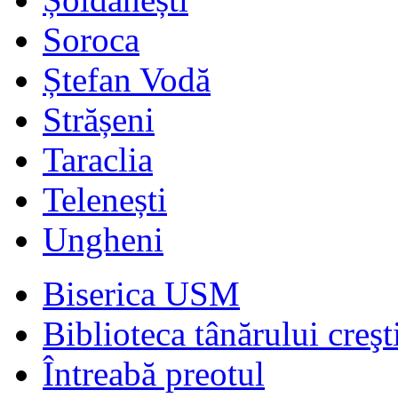
Soroca
Ștefan Vodă
Strășeni
Taraclia
Telenești
Ungheni
Biserica USM
Biblioteca tânărului creşt
Întreabă preotul