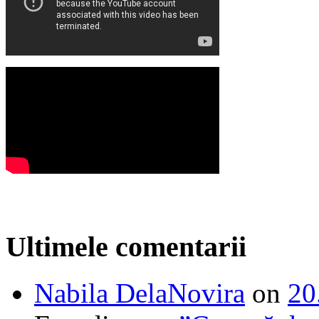
Ultimele comentarii
Nabila DelaNovira
on
20