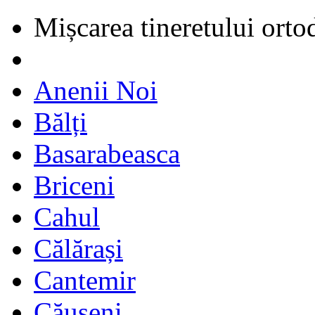
Mișcarea tineretului orto
Anenii Noi
Bălți
Basarabeasca
Briceni
Cahul
Călărași
Cantemir
Căușeni