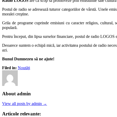
Radio LOGOS
are ca scop să promoveze prin emisiunile sale cultura
Postul de radio se adresează tuturor categoriilor de vârstă. Unele emis
moralei creştine.
Grila de programe cuprinde emisiuni cu caracter religios, cultural, s
populară.
Pentru început, din lipsa surselor financiare, postul de radio LOGOS 
Deoarece suntem o echipă mică, iar activitatea postului de radio necesi
azi.
Bunul Dumnezeu să ne ajute!
Filed in:
Noutăţi
About admin
View all posts by admin →
Articole relevante: