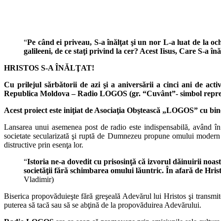
“
Pe când ei priveau, S-a înălţat şi un nor L-a luat de la och
galileeni, de ce staţi privind la cer? Acest Iisus, Care S-a în
HRISTOS S-A ÎNĂLŢAT!
Cu prilejul sărbătorii de azi şi a aniversării a cinci ani de
Republica Moldova – Radio LOGOS (gr. “Cuvânt”- simbol repreze
Acest proiect este iniţiat de Asociaţia Obştească „LOGOS” cu bin
Lansarea unui asemenea post de radio este indispensabilă, având în 
societate secularizată şi ruptă de Dumnezeu propune omului modern niş
distructive prin esenţa lor.
“
Istoria ne-a dovedit cu prisosinţă că izvorul dăinuirii noas
societăţii fără schimbarea omului lăuntric. În afară de Hr
Vladimir)
Biserica propovăduieşte fără greşeală Adevărul lui Hristos şi transm
puterea să tacă sau să se abţină de la propovăduirea Adevărului.