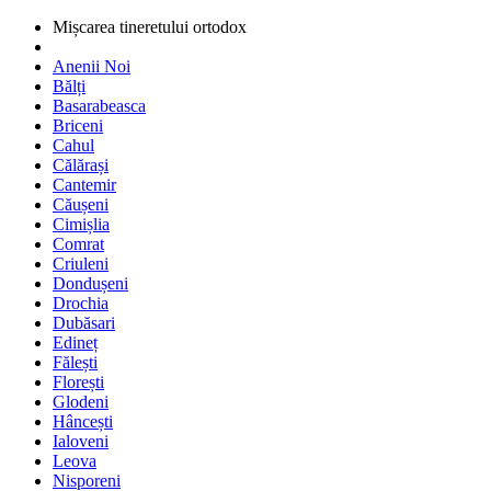
Mișcarea tineretului ortodox
Anenii Noi
Bălți
Basarabeasca
Briceni
Cahul
Călărași
Cantemir
Căușeni
Cimișlia
Comrat
Criuleni
Dondușeni
Drochia
Dubăsari
Edineț
Fălești
Florești
Glodeni
Hâncești
Ialoveni
Leova
Nisporeni