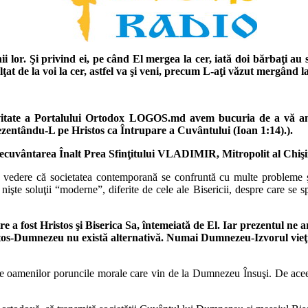
ii lor. Şi privind ei, pe când El mergea la cer, iată doi bărbaţi au s
ălţat de la voi la cer, astfel va şi veni, precum L-aţi văzut mergând l
 activitate a Portalului Ortodox LOGOS.md avem bucuria de a vă a
ntându-L pe Hristos ca Întrupare a Cuvântului (Ioan 1:14).).
ecuvântarea Înalt Prea Sfinţitului VLADIMIR, Mitropolit al Chişin
vedere că societatea contemporană se confruntă cu multe probleme şi 
te soluţii “moderne”, diferite de cele ale Bisericii, despre care se sp
tre a fost Hristos şi Biserica Sa, întemeiată de El. Iar prezentul ne 
istos-Dumnezeu nu există alternativă. Numai Dumnezeu-Izvorul vieţi
ite oamenilor poruncile morale care vin de la Dumnezeu Însuşi. De aceea