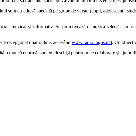
 ortodoxă, să transmită societăţii Cuvântul lui Dumnezeu şi mesajul Bis
iuni sunt cu adresă specială pe grupe de vârste (copii, adolescenţi, stud
ocial, muzical şi informativ. Se promovează o muzică selectă: simfonică
este recepţionat doar online, accesând
www.radio.logos.md
. Un obiectiv
tă o muncă enormă, suntem deschişi pentru orice colaborare şi ajutor din 