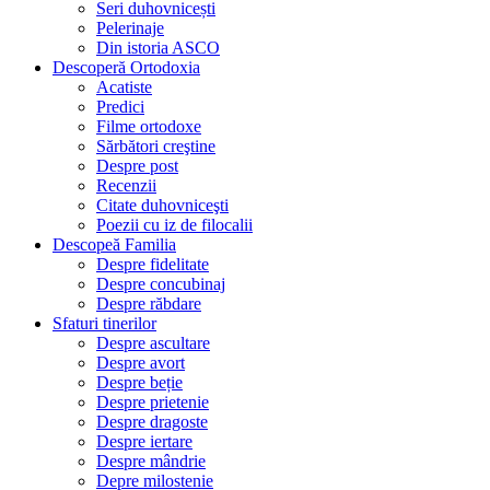
Seri duhovnicești
Pelerinaje
Din istoria ASCO
Descoperă Ortodoxia
Acatiste
Predici
Filme ortodoxe
Sărbători creştine
Despre post
Recenzii
Citate duhovniceşti
Poezii cu iz de filocalii
Descopeă Familia
Despre fidelitate
Despre concubinaj
Despre răbdare
Sfaturi tinerilor
Despre ascultare
Despre avort
Despre beție
Despre prietenie
Despre dragoste
Despre iertare
Despre mândrie
Depre milostenie