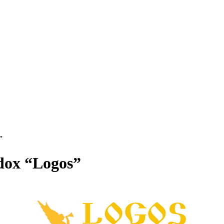
”
odox “Logos”