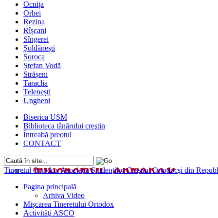
Ocnița
Orhei
Rezina
Rîșcani
Sîngerei
Șoldănești
Soroca
Ștefan Vodă
Strășeni
Taraclia
Telenești
Ungheni
Biserica USM
Biblioteca tânărului creştin
Întreabă preotul
CONTACT
Tineretul Ortodox
Asociaţia Studenţilor Creştini Ortodocşi din Rep
Pagina principală
Arhiva Video
Mișcarea Tineretului Ortodox
Activităţi ASCO