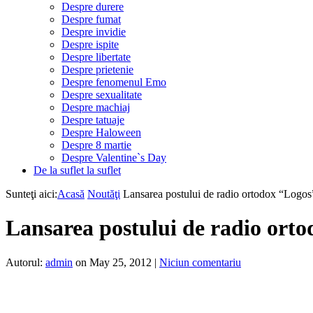
Despre durere
Despre fumat
Despre invidie
Despre ispite
Despre libertate
Despre prietenie
Despre fenomenul Emo
Despre sexualitate
Despre machiaj
Despre tatuaje
Despre Haloween
Despre 8 martie
Despre Valentine`s Day
De la suflet la suflet
Sunteţi aici:
Acasă
Noutăţi
Lansarea postului de radio ortodox “Logos
Lansarea postului de radio ort
Autorul:
admin
on May 25, 2012
|
Niciun comentariu