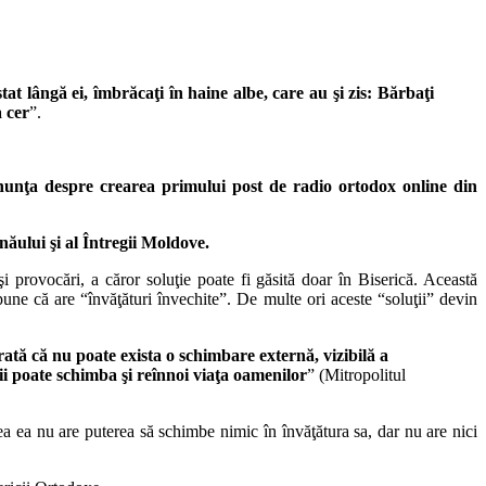
tat lângă ei, îmbrăcaţi în haine albe, care au şi zis: Bărbaţi
a cer
”.
nunţa despre crearea primului post de radio ortodox online din
ăului şi al Întregii Moldove.
provocări, a căror soluţie poate fi găsită doar în Biserică. Această
une că are “învăţături învechite”. De multe ori aceste “soluţii” devin
arată că nu poate exista o schimbare externă, vizibilă a
i poate schimba şi reînnoi viaţa oamenilor
” (Mitropolitul
 ea nu are puterea să schimbe nimic în învăţătura sa, dar nu are nici