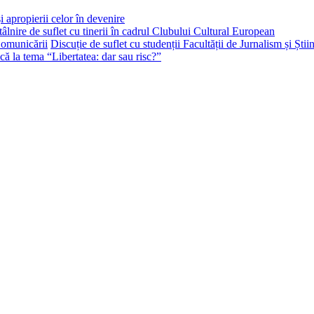
i apropierii celor în devenire
tâlnire de suflet cu tinerii în cadrul Clubului Cultural European
Discuție de suflet cu studenții Facultății de Jurnalism și Ști
că la tema “Libertatea: dar sau risc?”