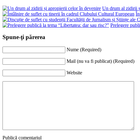
Un drum al zidirii ș
În
Prelegere publi
Spune-ţi părerea
Nume (Required)
Mail (nu va fi publicat) (Required)
Website
Publică comentariul