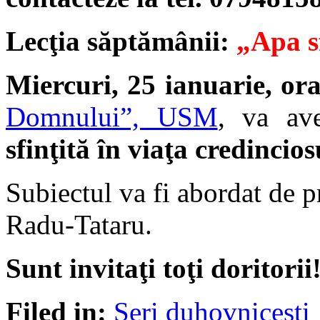
Lecţia săptămânii:
„Apa sf
Miercuri, 25 ianuarie, or
Domnului”, USM
, va av
sfinţită în viaţa credincio
Subiectul va fi abordat de 
Radu-Tataru.
Sunt invitaţi toţi doritorii
Filed in:
Seri duhovnicești