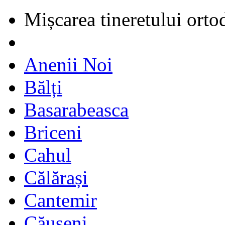
Mișcarea tineretului orto
Anenii Noi
Bălți
Basarabeasca
Briceni
Cahul
Călărași
Cantemir
Căușeni