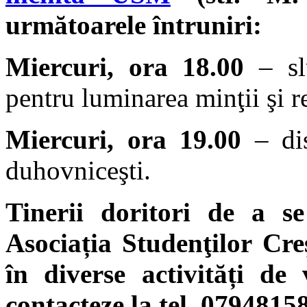
următoarele întruniri:
Miercuri, ora 18.00
– slu
pentru luminarea minţii şi re
Miercuri, ora 19.00
– dis
duhovniceşti.
Tinerii doritori de a s
Asociația Studenţilor Creş
în diverse activități de
contacteze la tel. 0794815