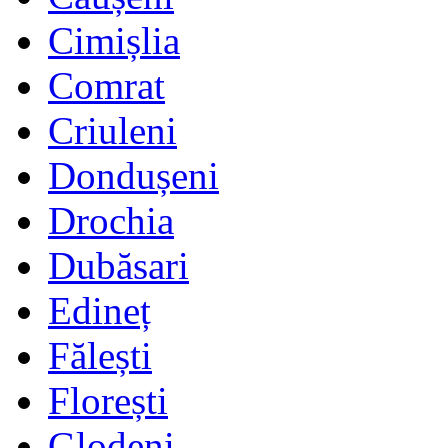
Cimișlia
Comrat
Criuleni
Dondușeni
Drochia
Dubăsari
Edineț
Fălești
Florești
Glodeni