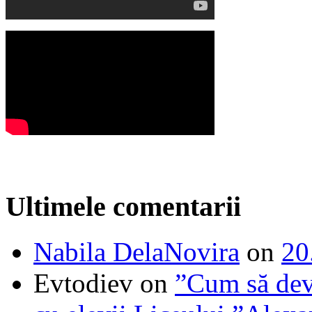
Ultimele comentarii
Nabila DelaNovira
on
20
Evtodiev
on
”Cum să dev