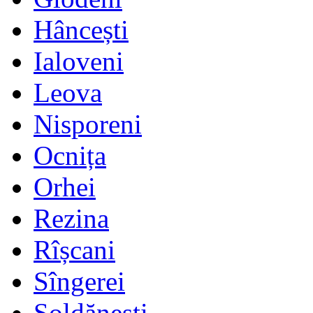
Hâncești
Ialoveni
Leova
Nisporeni
Ocnița
Orhei
Rezina
Rîșcani
Sîngerei
Șoldănești