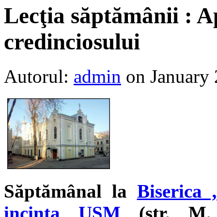
Lecţia săptămânii : Ap
credinciosului
Autorul:
admin
on January 
Săptămânal la
Biserica
incinta USM
(str. M. 