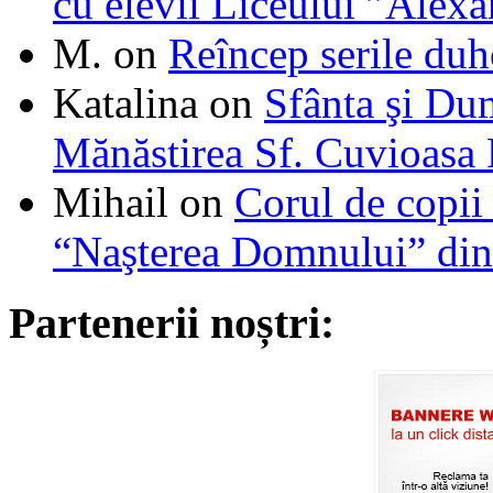
cu elevii Liceului ”Alexa
M.
on
Reîncep serile duh
Katalina
on
Sfânta şi Du
Mănăstirea Sf. Cuvioasa
Mihail
on
Corul de copii
“Naşterea Domnului” din
Partenerii noștri: