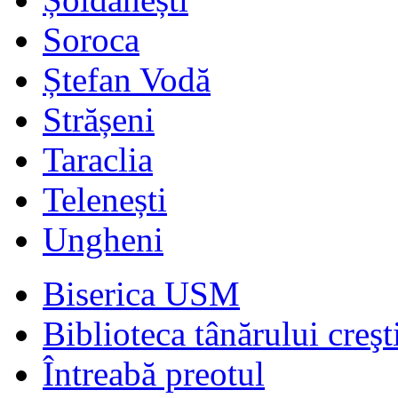
Soroca
Ștefan Vodă
Strășeni
Taraclia
Telenești
Ungheni
Biserica USM
Biblioteca tânărului creşt
Întreabă preotul