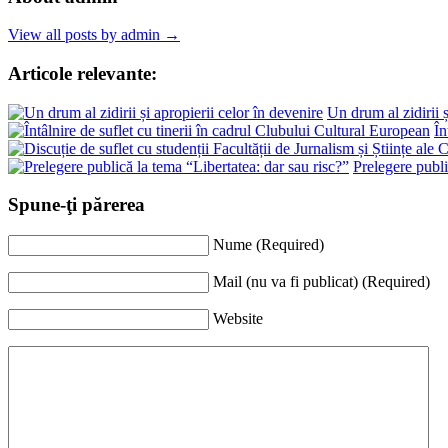
View all posts by admin →
Articole relevante:
Un drum al zidirii ș
În
Prelegere publi
Spune-ţi părerea
Nume (Required)
Mail (nu va fi publicat) (Required)
Website