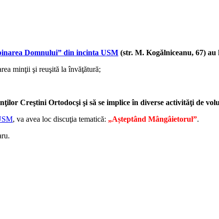
pinarea Domnului” din incinta USM
(str. M. Kogălniceanu, 67) au 
a minţii şi reuşită la învăţătură;
nţilor Creştini Ortodocşi şi să se implice în diverse activităţi de vo
 USM
, va avea loc discuţia tematică:
„Așteptând Mângâietorul
”
.
aru.