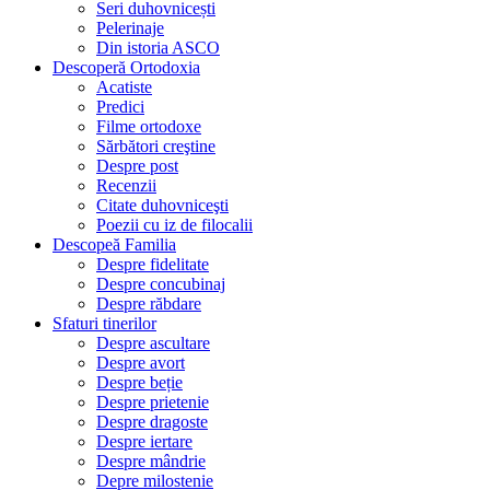
Seri duhovnicești
Pelerinaje
Din istoria ASCO
Descoperă Ortodoxia
Acatiste
Predici
Filme ortodoxe
Sărbători creştine
Despre post
Recenzii
Citate duhovniceşti
Poezii cu iz de filocalii
Descopeă Familia
Despre fidelitate
Despre concubinaj
Despre răbdare
Sfaturi tinerilor
Despre ascultare
Despre avort
Despre beție
Despre prietenie
Despre dragoste
Despre iertare
Despre mândrie
Depre milostenie