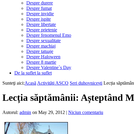
Despre durere
Despre fumat
Despre invidie
Despre ispite
Despre libertate
Despre prietenie
Despre fenomenul Emo
Despre sexualitate
Despre machiaj
Despre tatuaje
Despre Haloween
Despre 8 martie
Despre Valentine`s Day
De la suflet la suflet
Sunteţi aici:
Acasă
Activităţi ASCO
Seri duhovnicești
Lecția săptămân
Lecția săptămânii: Așteptând M
Autorul:
admin
on May 29, 2012
|
Niciun comentariu