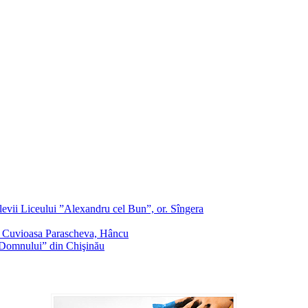
evii Liceului ”Alexandru cel Bun”, or. Sîngera
f. Cuvioasa Parascheva, Hâncu
a Domnului” din Chişinău