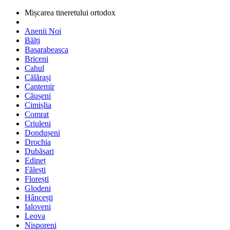
Mișcarea tineretului ortodox
Anenii Noi
Bălți
Basarabeasca
Briceni
Cahul
Călărași
Cantemir
Căușeni
Cimișlia
Comrat
Criuleni
Dondușeni
Drochia
Dubăsari
Edineț
Fălești
Florești
Glodeni
Hâncești
Ialoveni
Leova
Nisporeni