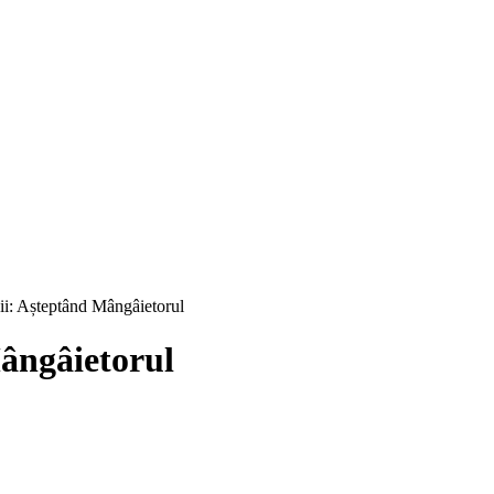
ii: Așteptând Mângâietorul
ângâietorul