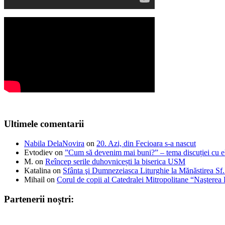
Ultimele comentarii
Nabila DelaNovira
on
20. Azi, din Fecioara s-a nascut
Evtodiev
on
”Cum să devenim mai buni?” – tema discuției cu el
M.
on
Reîncep serile duhovnicești la biserica USM
Katalina
on
Sfânta şi Dumnezeiasca Liturghie la Mănăstirea S
Mihail
on
Corul de copii al Catedralei Mitropolitane “Naştere
Partenerii noștri: