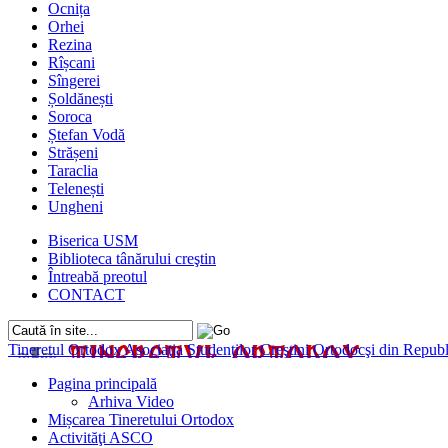
Ocnița
Orhei
Rezina
Rîșcani
Sîngerei
Șoldănești
Soroca
Ștefan Vodă
Strășeni
Taraclia
Telenești
Ungheni
Biserica USM
Biblioteca tânărului creştin
Întreabă preotul
CONTACT
Tineretul Ortodox
Asociaţia Studenţilor Creştini Ortodocşi din Rep
Pagina principală
Arhiva Video
Mișcarea Tineretului Ortodox
Activităţi ASCO