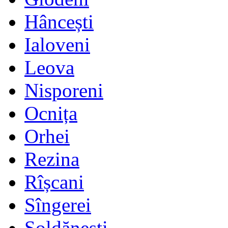
Hâncești
Ialoveni
Leova
Nisporeni
Ocnița
Orhei
Rezina
Rîșcani
Sîngerei
Șoldănești