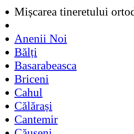
Mișcarea tineretului orto
Anenii Noi
Bălți
Basarabeasca
Briceni
Cahul
Călărași
Cantemir
Căușeni