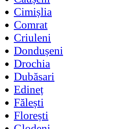
Cimișlia
Comrat
Criuleni
Dondușeni
Drochia
Dubăsari
Edineț
Fălești
Florești
Glodeni