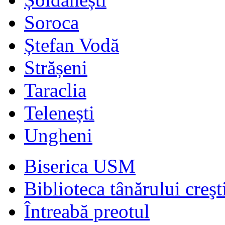
Soroca
Ștefan Vodă
Strășeni
Taraclia
Telenești
Ungheni
Biserica USM
Biblioteca tânărului creşt
Întreabă preotul