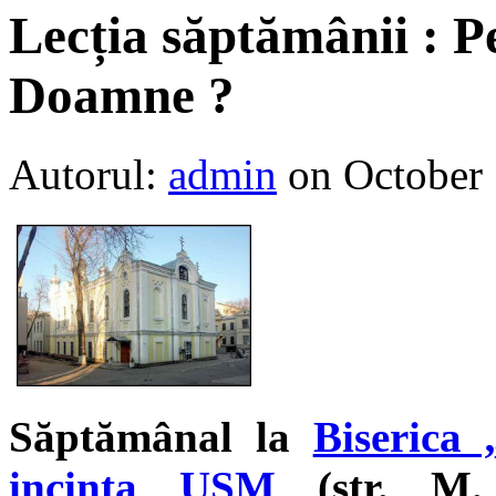
Lecția săptămânii : P
Doamne ?
Autorul:
admin
on October 
Săptămânal la
Biserica
incinta USM
(str. M. 