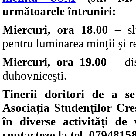
următoarele întruniri:
Miercuri, ora 18.00
– slu
pentru luminarea minţii şi re
Miercuri, ora 19.00
– dis
duhovniceşti.
Tinerii doritori de a s
Asociația Studenţilor Creş
în diverse activități de
contacteze la tel. 0794815