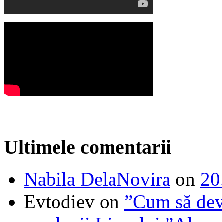
Ultimele comentarii
Nabila DelaNovira
on
20
Evtodiev
on
”Cum să dev