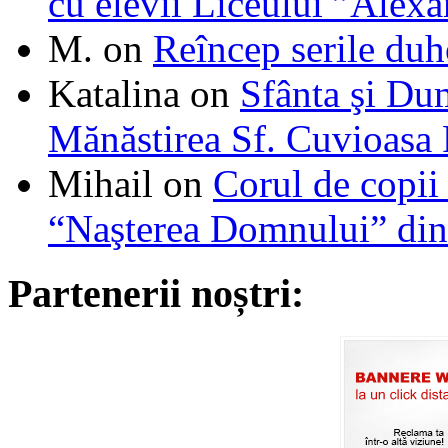
cu elevii Liceului ”Alexa
M.
on
Reîncep serile duh
Katalina
on
Sfânta şi Du
Mănăstirea Sf. Cuvioasa
Mihail
on
Corul de copii
“Naşterea Domnului” din
Partenerii noștri: