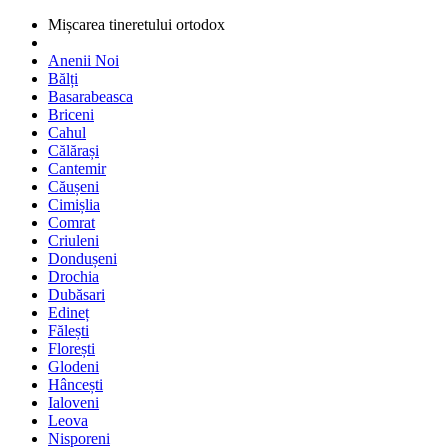
Mișcarea tineretului ortodox
Anenii Noi
Bălți
Basarabeasca
Briceni
Cahul
Călărași
Cantemir
Căușeni
Cimișlia
Comrat
Criuleni
Dondușeni
Drochia
Dubăsari
Edineț
Fălești
Florești
Glodeni
Hâncești
Ialoveni
Leova
Nisporeni