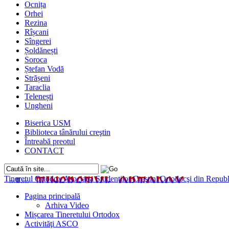
Ocnița
Orhei
Rezina
Rîșcani
Sîngerei
Șoldănești
Soroca
Ștefan Vodă
Strășeni
Taraclia
Telenești
Ungheni
Biserica USM
Biblioteca tânărului creştin
Întreabă preotul
CONTACT
Tineretul Ortodox
Asociaţia Studenţilor Creştini Ortodocşi din Rep
Pagina principală
Arhiva Video
Mișcarea Tineretului Ortodox
Activităţi ASCO