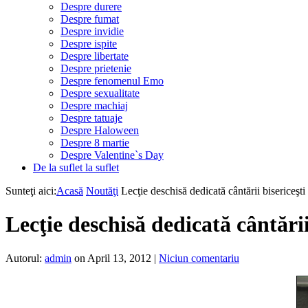
Despre durere
Despre fumat
Despre invidie
Despre ispite
Despre libertate
Despre prietenie
Despre fenomenul Emo
Despre sexualitate
Despre machiaj
Despre tatuaje
Despre Haloween
Despre 8 martie
Despre Valentine`s Day
De la suflet la suflet
Sunteţi aici:
Acasă
Noutăţi
Lecţie deschisă dedicată cântării bisericeşt
Lecţie deschisă dedicată cântări
Autorul:
admin
on April 13, 2012
|
Niciun comentariu