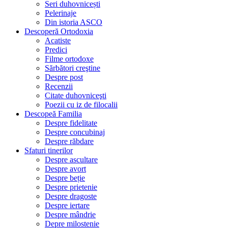
Seri duhovnicești
Pelerinaje
Din istoria ASCO
Descoperă Ortodoxia
Acatiste
Predici
Filme ortodoxe
Sărbători creştine
Despre post
Recenzii
Citate duhovniceşti
Poezii cu iz de filocalii
Descopeă Familia
Despre fidelitate
Despre concubinaj
Despre răbdare
Sfaturi tinerilor
Despre ascultare
Despre avort
Despre beție
Despre prietenie
Despre dragoste
Despre iertare
Despre mândrie
Depre milostenie