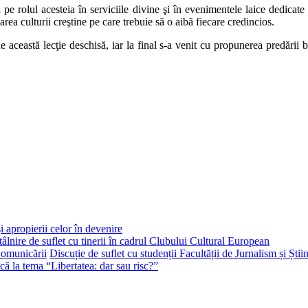
 pe rolul acesteia în serviciile divine şi în evenimentele laice dedicate 
larea culturii creştine pe care trebuie să o aibă fiecare credincios.
e această lecţie deschisă, iar la final s-a venit cu propunerea predării ba
i apropierii celor în devenire
tâlnire de suflet cu tinerii în cadrul Clubului Cultural European
Discuție de suflet cu studenții Facultății de Jurnalism și Ști
că la tema “Libertatea: dar sau risc?”